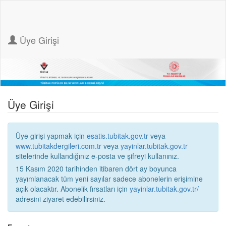
Üye Girişi
Üye Girişi
Üye girişi yapmak için
esatis.tubitak.gov.tr
veya
www.tubitakdergileri.com.tr
veya
yayinlar.tubitak.gov.tr
sitelerinde kullandığınız e-posta ve şifreyi kullanınız.
15 Kasım 2020 tarihinden itibaren dört ay boyunca
yayımlanacak tüm yeni sayılar sadece abonelerin erişimine
açık olacaktır. Abonelik fırsatları için
yayinlar.tubitak.gov.tr/
adresini ziyaret edebilirsiniz.