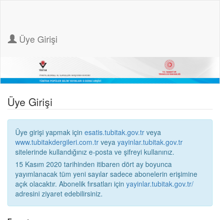
Üye Girişi
Üye Girişi
Üye girişi yapmak için
esatis.tubitak.gov.tr
veya
www.tubitakdergileri.com.tr
veya
yayinlar.tubitak.gov.tr
sitelerinde kullandığınız e-posta ve şifreyi kullanınız.
15 Kasım 2020 tarihinden itibaren dört ay boyunca
yayımlanacak tüm yeni sayılar sadece abonelerin erişimine
açık olacaktır. Abonelik fırsatları için
yayinlar.tubitak.gov.tr/
adresini ziyaret edebilirsiniz.