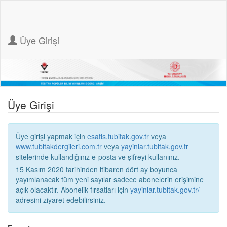
Üye Girişi
Üye Girişi
Üye girişi yapmak için
esatis.tubitak.gov.tr
veya
www.tubitakdergileri.com.tr
veya
yayinlar.tubitak.gov.tr
sitelerinde kullandığınız e-posta ve şifreyi kullanınız.
15 Kasım 2020 tarihinden itibaren dört ay boyunca
yayımlanacak tüm yeni sayılar sadece abonelerin erişimine
açık olacaktır. Abonelik fırsatları için
yayinlar.tubitak.gov.tr/
adresini ziyaret edebilirsiniz.