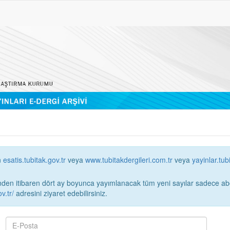
n
esatis.tubitak.gov.tr
veya
www.tubitakdergileri.com.tr
veya
yayinlar.tub
 itibaren dört ay boyunca yayımlanacak tüm yeni sayılar sadece abonelerin erişimi
v.tr/
adresini ziyaret edebilirsiniz.