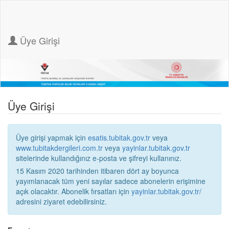
Üye Girişi
Üye Girişi
Üye girişi yapmak için
esatis.tubitak.gov.tr
veya
www.tubitakdergileri.com.tr
veya
yayinlar.tubitak.gov.tr
sitelerinde kullandığınız e-posta ve şifreyi kullanınız.
15 Kasım 2020 tarihinden itibaren dört ay boyunca
yayımlanacak tüm yeni sayılar sadece abonelerin erişimine
açık olacaktır. Abonelik fırsatları için
yayinlar.tubitak.gov.tr/
adresini ziyaret edebilirsiniz.