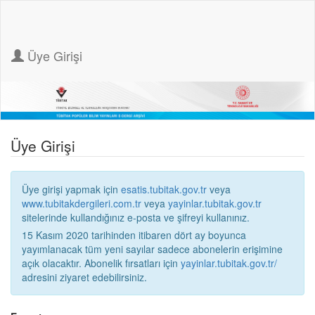
Üye Girişi
Üye Girişi
Üye girişi yapmak için
esatis.tubitak.gov.tr
veya
www.tubitakdergileri.com.tr
veya
yayinlar.tubitak.gov.tr
sitelerinde kullandığınız e-posta ve şifreyi kullanınız.
15 Kasım 2020 tarihinden itibaren dört ay boyunca
yayımlanacak tüm yeni sayılar sadece abonelerin erişimine
açık olacaktır. Abonelik fırsatları için
yayinlar.tubitak.gov.tr/
adresini ziyaret edebilirsiniz.