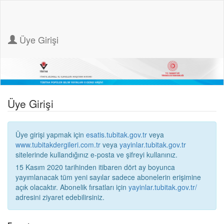
Üye Girişi
Üye Girişi
Üye girişi yapmak için
esatis.tubitak.gov.tr
veya
www.tubitakdergileri.com.tr
veya
yayinlar.tubitak.gov.tr
sitelerinde kullandığınız e-posta ve şifreyi kullanınız.
15 Kasım 2020 tarihinden itibaren dört ay boyunca
yayımlanacak tüm yeni sayılar sadece abonelerin erişimine
açık olacaktır. Abonelik fırsatları için
yayinlar.tubitak.gov.tr/
adresini ziyaret edebilirsiniz.