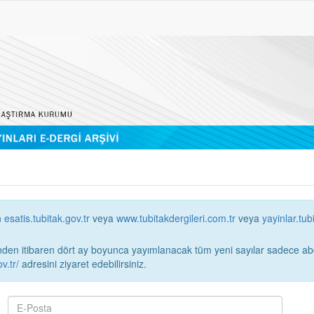
n
esatis.tubitak.gov.tr
veya
www.tubitakdergileri.com.tr
veya
yayinlar.tub
 itibaren dört ay boyunca yayımlanacak tüm yeni sayılar sadece abonelerin erişimi
v.tr/
adresini ziyaret edebilirsiniz.