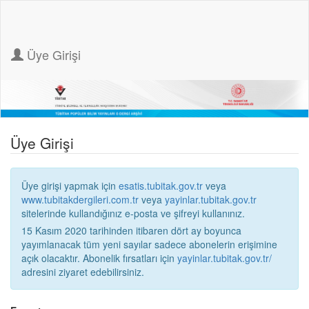
Üye Girişi
Üye Girişi
Üye girişi yapmak için
esatis.tubitak.gov.tr
veya
www.tubitakdergileri.com.tr
veya
yayinlar.tubitak.gov.tr
sitelerinde kullandığınız e-posta ve şifreyi kullanınız.
15 Kasım 2020 tarihinden itibaren dört ay boyunca
yayımlanacak tüm yeni sayılar sadece abonelerin erişimine
açık olacaktır. Abonelik fırsatları için
yayinlar.tubitak.gov.tr/
adresini ziyaret edebilirsiniz.