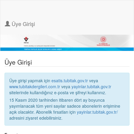
Üye Girişi
Üye Girişi
Üye girişi yapmak için
esatis.tubitak.gov.tr
veya
www.tubitakdergileri.com.tr
veya
yayinlar.tubitak.gov.tr
sitelerinde kullandığınız e-posta ve şifreyi kullanınız.
15 Kasım 2020 tarihinden itibaren dört ay boyunca
yayımlanacak tüm yeni sayılar sadece abonelerin erişimine
açık olacaktır. Abonelik fırsatları için
yayinlar.tubitak.gov.tr/
adresini ziyaret edebilirsiniz.