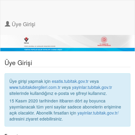
Üye Girişi
Üye Girişi
Üye girişi yapmak için
esatis.tubitak.gov.tr
veya
www.tubitakdergileri.com.tr
veya
yayinlar.tubitak.gov.tr
sitelerinde kullandığınız e-posta ve şifreyi kullanınız.
15 Kasım 2020 tarihinden itibaren dört ay boyunca
yayımlanacak tüm yeni sayılar sadece abonelerin erişimine
açık olacaktır. Abonelik fırsatları için
yayinlar.tubitak.gov.tr/
adresini ziyaret edebilirsiniz.