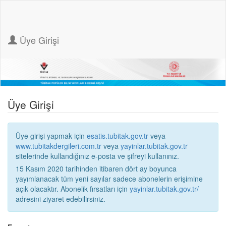
Üye Girişi
Üye Girişi
Üye girişi yapmak için
esatis.tubitak.gov.tr
veya
www.tubitakdergileri.com.tr
veya
yayinlar.tubitak.gov.tr
sitelerinde kullandığınız e-posta ve şifreyi kullanınız.
15 Kasım 2020 tarihinden itibaren dört ay boyunca
yayımlanacak tüm yeni sayılar sadece abonelerin erişimine
açık olacaktır. Abonelik fırsatları için
yayinlar.tubitak.gov.tr/
adresini ziyaret edebilirsiniz.