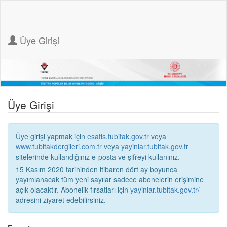
Üye Girişi
Üye Girişi
Üye girişi yapmak için
esatis.tubitak.gov.tr
veya
www.tubitakdergileri.com.tr
veya
yayinlar.tubitak.gov.tr
sitelerinde kullandığınız e-posta ve şifreyi kullanınız.
15 Kasım 2020 tarihinden itibaren dört ay boyunca
yayımlanacak tüm yeni sayılar sadece abonelerin erişimine
açık olacaktır. Abonelik fırsatları için
yayinlar.tubitak.gov.tr/
adresini ziyaret edebilirsiniz.