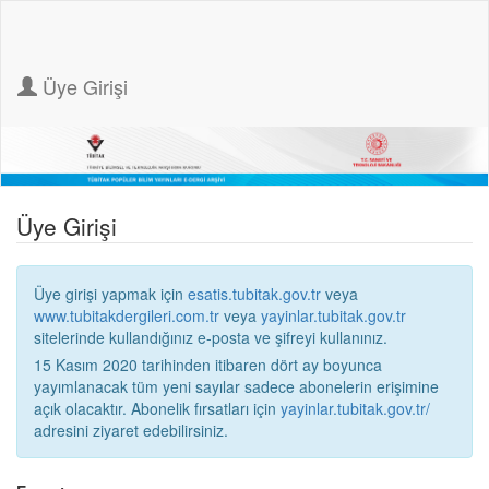
Üye Girişi
Üye Girişi
Üye girişi yapmak için
esatis.tubitak.gov.tr
veya
www.tubitakdergileri.com.tr
veya
yayinlar.tubitak.gov.tr
sitelerinde kullandığınız e-posta ve şifreyi kullanınız.
15 Kasım 2020 tarihinden itibaren dört ay boyunca
yayımlanacak tüm yeni sayılar sadece abonelerin erişimine
açık olacaktır. Abonelik fırsatları için
yayinlar.tubitak.gov.tr/
adresini ziyaret edebilirsiniz.