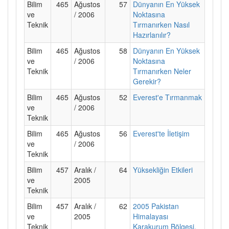
Bilim
465
Ağustos
57
Dünyanın En Yüksek
ve
/ 2006
Noktasına
Teknik
Tırmanırken Nasıl
Hazırlanılır?
Bilim
465
Ağustos
58
Dünyanın En Yüksek
ve
/ 2006
Noktasına
Teknik
Tırmanırken Neler
Gerekir?
Bilim
465
Ağustos
52
Everest'e Tırmanmak
ve
/ 2006
Teknik
Bilim
465
Ağustos
56
Everest'te İletişim
ve
/ 2006
Teknik
Bilim
457
Aralık /
64
Yüksekliğin Etkileri
ve
2005
Teknik
Bilim
457
Aralık /
62
2005 Pakistan
ve
2005
Himalayası
Teknik
Karakurum Bölgesi,