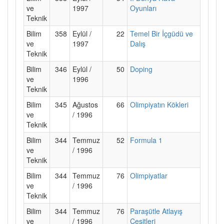
ve
1997
Oyunları
Teknik
Bilim
358
Eylül /
22
Temel Bir İçgüdü ve
ve
1997
Dalış
Teknik
Bilim
346
Eylül /
50
Doping
ve
1996
Teknik
Bilim
345
Ağustos
66
Olimpiyatın Kökleri
ve
/ 1996
Teknik
Bilim
344
Temmuz
52
Formula 1
ve
/ 1996
Teknik
Bilim
344
Temmuz
76
Olimpiyatlar
ve
/ 1996
Teknik
Bilim
344
Temmuz
76
Paraşütle Atlayış
ve
/ 1996
Çeşitleri