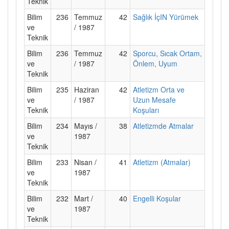
Teknik
Bilim
236
Temmuz
42
Sağlık İçIN Yürümek
ve
/ 1987
Teknik
Bilim
236
Temmuz
42
Sporcu, Sıcak Ortam,
ve
/ 1987
Önlem, Uyum
Teknik
Bilim
235
Haziran
42
Atletizm Orta ve
ve
/ 1987
Uzun Mesafe
Teknik
Koşuları
Bilim
234
Mayıs /
38
Atletizmde Atmalar
ve
1987
Teknik
Bilim
233
Nisan /
41
Atletizm (Atmalar)
ve
1987
Teknik
Bilim
232
Mart /
40
Engelli Koşular
ve
1987
Teknik