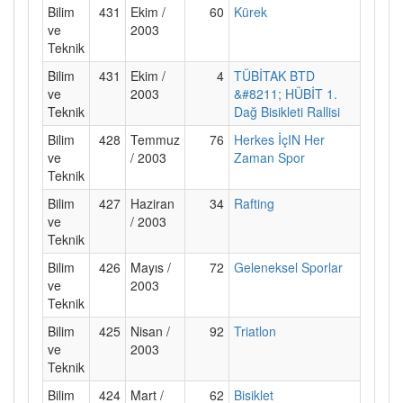
Bilim
431
Ekim /
60
Kürek
ve
2003
Teknik
Bilim
431
Ekim /
4
TÜBİTAK BTD
ve
2003
&#8211; HÜBİT 1.
Teknik
Dağ Bisikleti Rallisi
Bilim
428
Temmuz
76
Herkes İçIN Her
ve
/ 2003
Zaman Spor
Teknik
Bilim
427
Haziran
34
Rafting
ve
/ 2003
Teknik
Bilim
426
Mayıs /
72
Geleneksel Sporlar
ve
2003
Teknik
Bilim
425
Nisan /
92
Triatlon
ve
2003
Teknik
Bilim
424
Mart /
62
Bisiklet