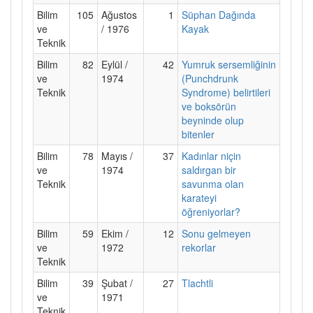
Bilim
105
Ağustos
1
Süphan Dağında
ve
/ 1976
Kayak
Teknik
Bilim
82
Eylül /
42
Yumruk sersemliğinin
ve
1974
(Punchdrunk
Teknik
Syndrome) belirtileri
ve boksörün
beyninde olup
bitenler
Bilim
78
Mayıs /
37
Kadınlar niçin
ve
1974
saldırgan bir
Teknik
savunma olan
karateyi
öğreniyorlar?
Bilim
59
Ekim /
12
Sonu gelmeyen
ve
1972
rekorlar
Teknik
Bilim
39
Şubat /
27
Tlachtli
ve
1971
Teknik