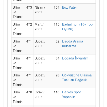
Bilim
473
Nisan /
104
Buz Pateni
ve
2007
Teknik
Bilim
472
Mart /
115
Badminton (Tüy Top
ve
2007
Oyunu)
Teknik
Bilim
471
Şubat /
32
Dağda Arama
ve
2007
Kurtarma
Teknik
Bilim
471
Şubat /
34
Doğada İlkyardım
ve
2007
Teknik
Bilim
471
Şubat /
28
Gökyüzüne Ulaşma
ve
2007
Tutkusu Dağcılık
Teknik
Bilim
470
Ocak /
110
Herkes Spor
ve
2007
Yapabilir
Teknik