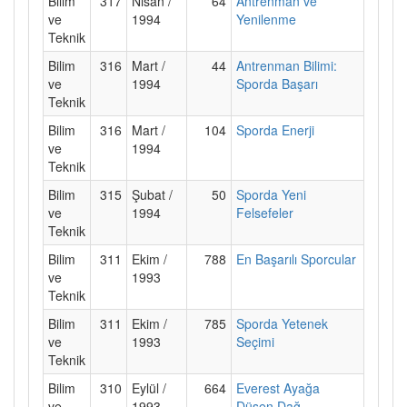
Bilim
317
Nisan /
64
Antrenman ve
ve
1994
Yenilenme
Teknik
Bilim
316
Mart /
44
Antrenman Bilimi:
ve
1994
Sporda Başarı
Teknik
Bilim
316
Mart /
104
Sporda Enerji
ve
1994
Teknik
Bilim
315
Şubat /
50
Sporda Yeni
ve
1994
Felsefeler
Teknik
Bilim
311
Ekim /
788
En Başarılı Sporcular
ve
1993
Teknik
Bilim
311
Ekim /
785
Sporda Yetenek
ve
1993
Seçimi
Teknik
Bilim
310
Eylül /
664
Everest Ayağa
ve
1993
Düşen Dağ