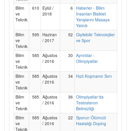
Bilim
610
Eylül /
6
Haberler - Bilim
ve
2018
İnsanları Bisiklet
Teknik
Yarışlarını Masaya
Yatırdı
Bilim
595
Haziran
52
Giyilebilir Teknolojiler
ve
/ 2017
ve Spor
Teknik
Bilim
585
Ağustos
30
Ayrıntılar -
ve
/ 2016
Olimpiyatlar
Teknik
Bilim
585
Ağustos
34
Hızlı Koşmanın Sırrı
ve
/ 2016
Teknik
Bilim
585
Ağustos
36
Olimpiyatlar'da
ve
/ 2016
Testosteron
Teknik
Belirsizliği
Bilim
585
Ağustos
22
Sporun Ölümcül
ve
/ 2016
Hastalığı Doping
Teknik