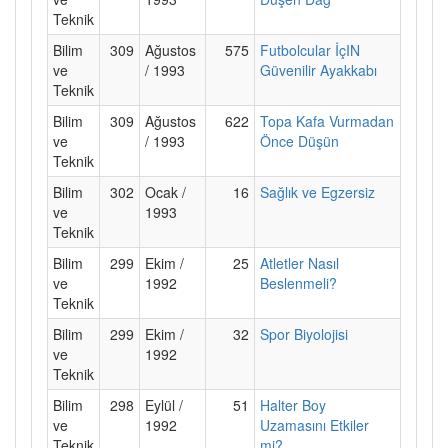
Teknik
Bilim
309
Ağustos
575
Futbolcular İçIN
ve
/ 1993
Güvenilir Ayakkabı
Teknik
Bilim
309
Ağustos
622
Topa Kafa Vurmadan
ve
/ 1993
Önce Düşün
Teknik
Bilim
302
Ocak /
16
Sağlık ve Egzersiz
ve
1993
Teknik
Bilim
299
Ekim /
25
Atletler Nasıl
ve
1992
Beslenmeli?
Teknik
Bilim
299
Ekim /
32
Spor Biyolojisi
ve
1992
Teknik
Bilim
298
Eylül /
51
Halter Boy
ve
1992
Uzamasını Etkiler
Teknik
mi?