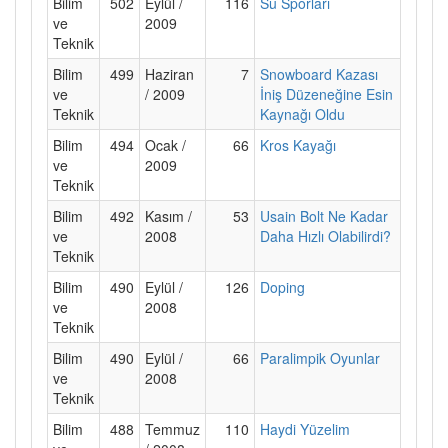
Bilim
502
Eylül /
116
Su Sporları
ve
2009
Teknik
Bilim
499
Haziran
7
Snowboard Kazası
ve
/ 2009
İniş Düzeneğine Esin
Teknik
Kaynağı Oldu
Bilim
494
Ocak /
66
Kros Kayağı
ve
2009
Teknik
Bilim
492
Kasım /
53
Usain Bolt Ne Kadar
ve
2008
Daha Hızlı Olabilirdi?
Teknik
Bilim
490
Eylül /
126
Doping
ve
2008
Teknik
Bilim
490
Eylül /
66
Paralimpik Oyunlar
ve
2008
Teknik
Bilim
488
Temmuz
110
Haydi Yüzelim