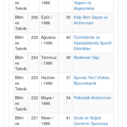
ve
1986
Yaşam ve
Teknik
Alışkanlıklar
Bilim
226
Eylül /
35
Kalp Atım Sayısı ve
ve
1986
Antrenman
Teknik
Bilim
225
Ağustos
40
Özürlülerde ve
ve
/ 1986
Hastalıklılarda Sportif
Teknik
Etkinlikler
Bilim
224
Temmuz
39
Bedensel Yapı
ve
/ 1986
Teknik
Bilim
223
Haziran
37
Sporda Yeni Ufuklar,
ve
/ 1986
Biyomekanik
Teknik
Bilim
222
Mayıs /
34
Psikolojik Antrenman
ve
1986
Teknik
Bilim
221
Nisan /
41
Sıcak ve Soğuk
ve
1986
Çevrenin Sporcuya