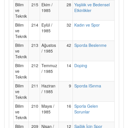
Bilim
215
Ekim /
28
Yaşlılık ve Bedensel
ve
1985
Etkinlikler
Teknik
Bilim
214
Eylül /
32
Kadın ve Spor
ve
1985
Teknik
Bilim
213
Ağustos
42
Sporda Beslenme
ve
/ 1985
Teknik
Bilim
212
Temmuz
14
Doping
ve
/ 1985
Teknik
Bilim
211
Haziran
9
Sporda ISınma
ve
/ 1985
Teknik
Bilim
210
Mayıs /
16
Sporla Gelen
ve
1985
Sorunlar
Teknik
Bilim
209
Nisan /
12
Sağlık İçin Spor