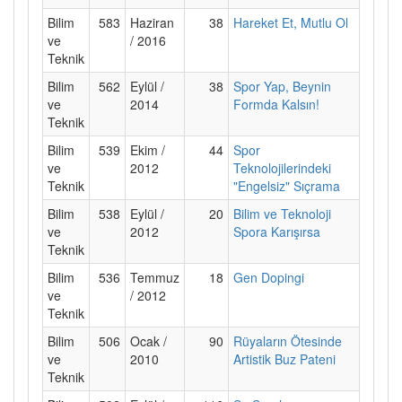
Bilim
583
Haziran
38
Hareket Et, Mutlu Ol
ve
/ 2016
Teknik
Bilim
562
Eylül /
38
Spor Yap, Beynin
ve
2014
Formda Kalsın!
Teknik
Bilim
539
Ekim /
44
Spor
ve
2012
Teknolojilerindeki
Teknik
"Engelsiz" Sıçrama
Bilim
538
Eylül /
20
Bilim ve Teknoloji
ve
2012
Spora Karışırsa
Teknik
Bilim
536
Temmuz
18
Gen Dopingi
ve
/ 2012
Teknik
Bilim
506
Ocak /
90
Rüyaların Ötesinde
ve
2010
Artistik Buz Pateni
Teknik