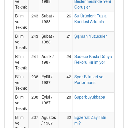
ve
1988
Beslenmesinde Yeni
Teknik
Görüşler
Bilim
243
Şubat /
26
Su Ürünleri: Tuzla
ve
1988
Karidesi Artemia
Teknik
Bilim
243
Şubat /
21
Şişman Yüzücüler
ve
1988
Teknik
Bilim
241
Aralık /
24
Sadece Kasla Dünya
ve
1987
Rekoru Kırılmıyor
Teknik
Bilim
238
Eylül /
42
Spor Bilimleri ve
ve
1987
Performans
Teknik
Bilim
238
Eylül /
28
Süperbüyükbaba
ve
1987
Teknik
Bilim
237
Ağustos
32
Egzersiz Zayıflatır
ve
/ 1987
mı?