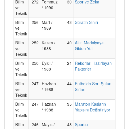
Bilim
272
Temmuz
30
Spor ve Zeka
ve
/ 1990
Teknik
Bilim
256
Mart /
43
Süratin Sınırı
ve
1989
Teknik
Bilim
252
Kasım /
40
Altın Madalyaya
ve
1988
Giden Yol
Teknik
Bilim
250
Eylül /
24
Rekorları Hazırlayan
ve
1988
Faktörler
Teknik
Bilim
247
Haziran
44
Futbolda Sert Şutun
ve
/ 1988
Sırları
Teknik
Bilim
247
Haziran
35
Maraton Kasların
ve
/ 1988
Yapısını Değiştiriyor
Teknik
Bilim
246
Mayıs /
48
Sporcu