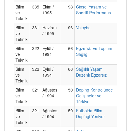
Bilim
335
Ekim /
98
Cinsel Yaşam ve
ve
1995
Sportif Performans
Teknik
Bilim
331
Haziran
96
Voleybol
ve
/ 1995
Teknik
Bilim
322
Eylül /
66
Egzersiz ve Toplum
ve
1994
Sağlığı
Teknik
Bilim
322
Eylül /
66
Sağlıklı Yaşam
ve
1994
Düzenli Egzersiz
Teknik
Bilim
321
Ağustos
50
Doping Kontrolünde
ve
/ 1994
Gelişmeler ve
Teknik
Türkiye
Bilim
321
Ağustos
50
Futbolda Bilim
ve
/ 1994
Dopingi Yeniyor
Teknik