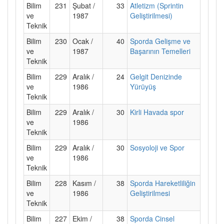
Bilim
231
Şubat /
33
Atletizm (Sprintin
ve
1987
Geliştirilmesi)
Teknik
Bilim
230
Ocak /
40
Sporda Gelişme ve
ve
1987
Başarının Temelleri
Teknik
Bilim
229
Aralık /
24
Gelgit Denizinde
ve
1986
Yürüyüş
Teknik
Bilim
229
Aralık /
30
Kirli Havada spor
ve
1986
Teknik
Bilim
229
Aralık /
30
Sosyoloji ve Spor
ve
1986
Teknik
Bilim
228
Kasım /
38
Sporda Hareketliliğin
ve
1986
Geliştirilmesi
Teknik
Bilim
227
Ekim /
38
Sporda Cinsel