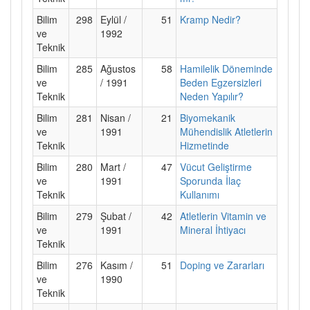
Bilim
298
Eylül /
51
Kramp Nedir?
ve
1992
Teknik
Bilim
285
Ağustos
58
Hamilelik Döneminde
ve
/ 1991
Beden Egzersizleri
Teknik
Neden Yapılır?
Bilim
281
Nisan /
21
Biyomekanik
ve
1991
Mühendislik Atletlerin
Teknik
Hizmetinde
Bilim
280
Mart /
47
Vücut Geliştirme
ve
1991
Sporunda İlaç
Teknik
Kullanımı
Bilim
279
Şubat /
42
Atletlerin Vitamin ve
ve
1991
Mineral İhtiyacı
Teknik
Bilim
276
Kasım /
51
Doping ve Zararları
ve
1990
Teknik