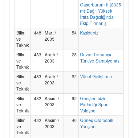
Gaşerburum II (8035
m) Dağı: Yüksek
İrtifa Dağcılığında
Ekip Tırmanışı
Bilim
448
Mart /
54
Kızıldeniz
ve
2005
Teknik
Bilim
433
Aralık /
28
Duvar Tırmanışı
ve
2003
Türkiye Şampiyonası
Teknik
Bilim
433
Aralık /
62
Vücut Geliştirme
ve
2003
Teknik
Bilim
432
Kasım /
92
Gençlerimizin
ve
2003
Parladığı Spor:
Teknik
Voleybol
Bilim
432
Kasım /
40
Güneş Otomobili
ve
2003
Yarışları
Teknik