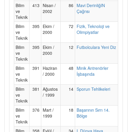
Bilim
413
Nisan /
86
Mavi DerinliğIN
ve
2002
Çağrısı
Teknik
Bilim
395
Ekim /
72
Fizik, Teknoloji ve
ve
2000
Olimpiyatlar
Teknik
Bilim
395
Ekim /
12
Futbolculara Yeni Diz
ve
2000
Teknik
Bilim
391
Haziran
48
Minik Antrenörler
ve
/ 2000
İşbaşında
Teknik
Bilim
381
Ağustos
14
Sporun Tehlikeleri
ve
/ 1999
Teknik
Bilim
376
Mart /
18
Başarının Sırrı 14.
ve
1999
Bölge
Teknik
Bilim
358
Eylül /
34
I. Dünya Hava