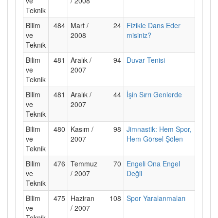
ve
/ 2008
Teknik
Bilim
484
Mart /
24
Fizikle Dans Eder
ve
2008
misiniz?
Teknik
Bilim
481
Aralık /
94
Duvar Tenisi
ve
2007
Teknik
Bilim
481
Aralık /
44
İşin Sırrı Genlerde
ve
2007
Teknik
Bilim
480
Kasım /
98
Jimnastik: Hem Spor,
ve
2007
Hem Görsel Şölen
Teknik
Bilim
476
Temmuz
70
Engeli Ona Engel
ve
/ 2007
Değil
Teknik
Bilim
475
Haziran
108
Spor Yaralanmaları
ve
/ 2007
Teknik