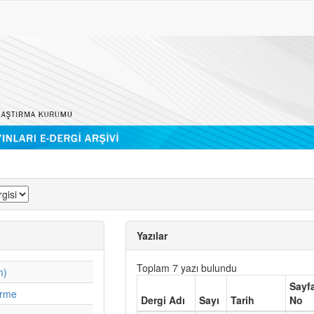
Yazılar
Toplam 7 yazı bulundu
m)
Sayf
irme
Dergi Adı
Sayı
Tarih
No