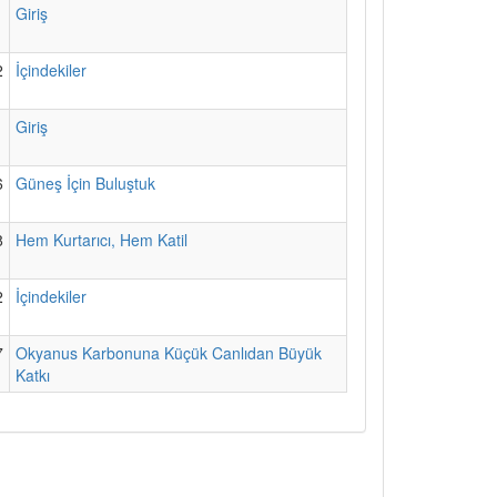
1
Giriş
2
İçindekiler
1
Giriş
6
Güneş İçin Buluştuk
8
Hem Kurtarıcı, Hem Katil
2
İçindekiler
7
Okyanus Karbonuna Küçük Canlıdan Büyük
Katkı