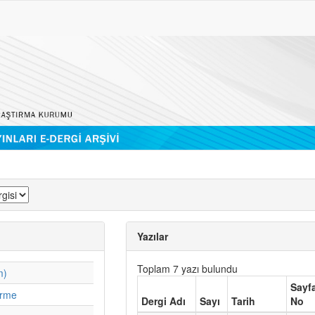
Yazılar
Toplam 7 yazı bulundu
m)
Sayf
irme
Dergi Adı
Sayı
Tarih
No