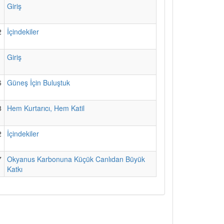
1
Giriş
2
İçindekiler
1
Giriş
6
Güneş İçin Buluştuk
8
Hem Kurtarıcı, Hem Katil
2
İçindekiler
7
Okyanus Karbonuna Küçük Canlıdan Büyük
Katkı