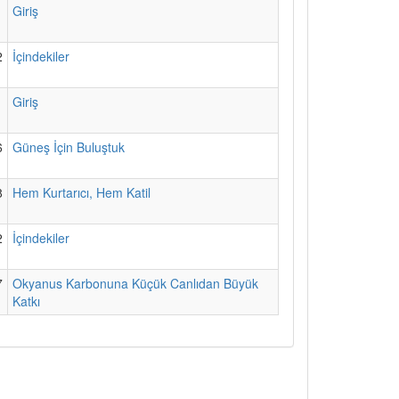
1
Giriş
2
İçindekiler
1
Giriş
6
Güneş İçin Buluştuk
8
Hem Kurtarıcı, Hem Katil
2
İçindekiler
7
Okyanus Karbonuna Küçük Canlıdan Büyük
Katkı