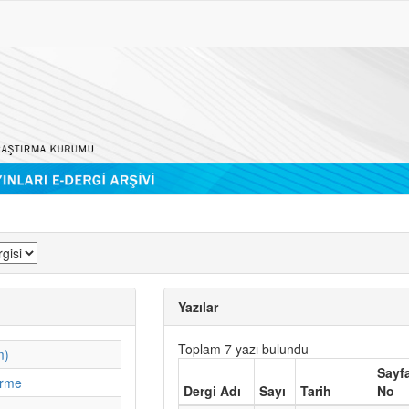
Yazılar
Toplam 7 yazı bulundu
m)
Sayf
irme
Dergi Adı
Sayı
Tarih
No