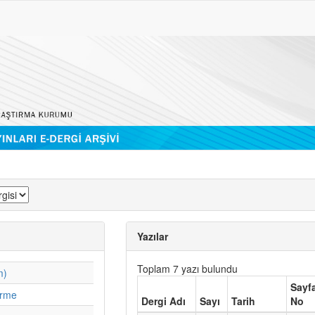
Yazılar
Toplam 7 yazı bulundu
m)
Sayf
irme
Dergi Adı
Sayı
Tarih
No