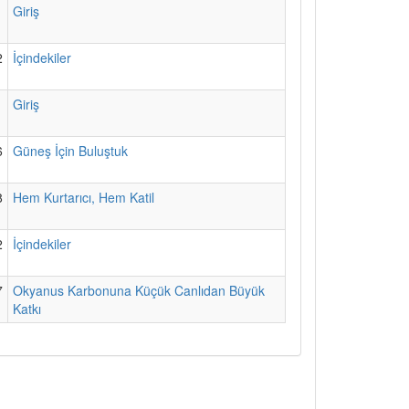
1
Giriş
2
İçindekiler
1
Giriş
6
Güneş İçin Buluştuk
8
Hem Kurtarıcı, Hem Katil
2
İçindekiler
7
Okyanus Karbonuna Küçük Canlıdan Büyük
Katkı