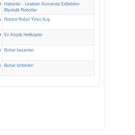
3
Haberler - Uzaktan Kumanda Edilebilen
Biyolojik Robotlar
5
Robird-Robot Yırtıcı Kuş
9
En Küçük Helikopter
6
Buhar kazanları
6
Buhar türbinleri