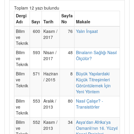
Toplam 12 yazı bulundu
Dergi
Sayfa
Adı
Sayı
Tarih
No
Makale
Bilim
600
Kasım /
76
Yalın İnşaat
ve
2017
Teknik
Bilim
593
Nisan /
48
Binaların Sağlığı Nasıl
ve
2017
Ölçülür?
Teknik
Bilim
571
Haziran
8
Büyük Yapılardaki
ve
/ 2015
Küçük Titreşimleri
Teknik
Görüntülemek İçin
Yeni Yöntem
Bilim
553
Aralık /
80
Nasıl Çalışır? -
ve
2013
Transistörler
Teknik
Bilim
552
Kasım /
34
Asya'dan Afrika'ya
ve
2013
Osmanlı'nın 16. Yüzyıl
Teknik
Kanal Projeleri