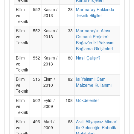
Bilim
552
Kasım /
28
Marmaray Hakkında
ve
2013
Teknik Bilgiler
Teknik
Bilim
552
Kasım /
33
Marmaray'ın Atası
ve
2013
Osmanlı Projeleri:
Teknik
Boğaz'ın İki Yakasını
Bağlama Girişimleri
Bilim
552
Kasım /
80
Nasıl Çalışır?
ve
2013
Teknik
Bilim
515
Ekim /
82
Isı Yalıtımlı Cam
ve
2010
Malzeme Kullanımı
Teknik
Bilim
502
Eylül /
108
Gökdelenler
ve
2009
Teknik
Bilim
496
Mart /
68
Akıllı Altyapısız Mimari
ve
2009
ile Geleceğin Robotik
Teknik
Mekânları