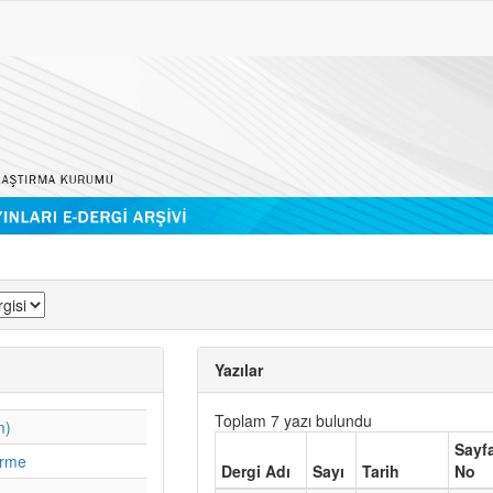
Yazılar
Toplam 7 yazı bulundu
m)
Sayf
irme
Dergi Adı
Sayı
Tarih
No