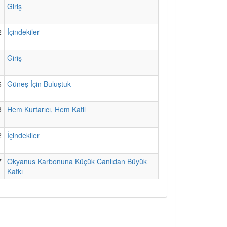
1
Giriş
2
İçindekiler
1
Giriş
6
Güneş İçin Buluştuk
8
Hem Kurtarıcı, Hem Katil
2
İçindekiler
7
Okyanus Karbonuna Küçük Canlıdan Büyük
Katkı