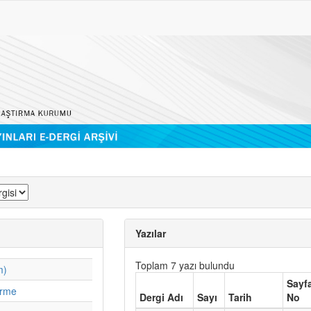
Yazılar
Toplam 7 yazı bulundu
m)
Sayf
irme
Dergi Adı
Sayı
Tarih
No