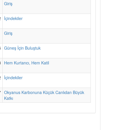
1
Giriş
2
İçindekiler
1
Giriş
6
Güneş İçin Buluştuk
8
Hem Kurtarıcı, Hem Katil
2
İçindekiler
7
Okyanus Karbonuna Küçük Canlıdan Büyük
Katkı