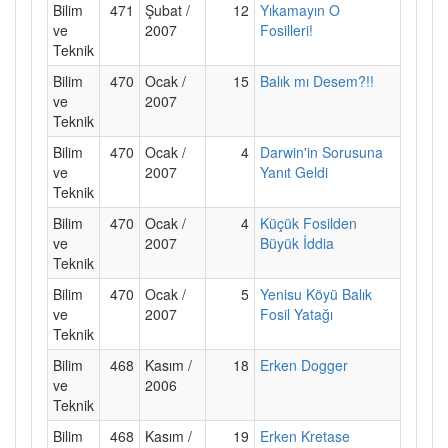
Bilim
471
Şubat /
12
Yıkamayın O
ve
2007
Fosilleri!
Teknik
Bilim
470
Ocak /
15
Balık mı Desem?!!
ve
2007
Teknik
Bilim
470
Ocak /
4
Darwin'in Sorusuna
ve
2007
Yanıt Geldi
Teknik
Bilim
470
Ocak /
4
Küçük Fosilden
ve
2007
Büyük İddia
Teknik
Bilim
470
Ocak /
5
Yenisu Köyü Balık
ve
2007
Fosil Yatağı
Teknik
Bilim
468
Kasım /
18
Erken Dogger
ve
2006
Teknik
Bilim
468
Kasım /
19
Erken Kretase