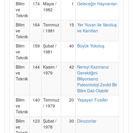
Bilim
174
Mayıs /
1
Geleceğin Hayvanları
ve
1982
Teknik
Bilim
164
Temmuz
15
Yer Yuvarı ile Varoluş
ve
/ 1981
ve Kanıtları
Teknik
Bilim
159
Şubat /
40
Büyük Yokoluş
ve
1981
Teknik
Bilim
144
Kasım /
42
Nereyi Kazmanız
ve
1979
Gerektiğini
Teknik
Biliyorsanız
Paleontoloji Zevkli Bir
Bilim Dalı Olabilir
Bilim
140
Temmuz
20
Yaşayan Fosiller
ve
/ 1979
Teknik
Bilim
123
Şubat /
30
Dinozorlar
ve
1978
Teknik