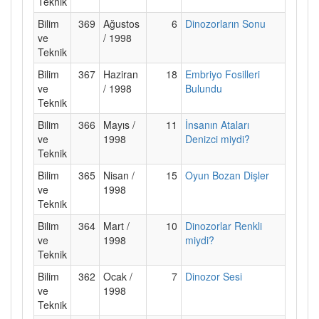
Teknik
Bilim
369
Ağustos
6
Dinozorların Sonu
ve
/ 1998
Teknik
Bilim
367
Haziran
18
Embriyo Fosilleri
ve
/ 1998
Bulundu
Teknik
Bilim
366
Mayıs /
11
İnsanın Ataları
ve
1998
Denizci miydi?
Teknik
Bilim
365
Nisan /
15
Oyun Bozan Dişler
ve
1998
Teknik
Bilim
364
Mart /
10
Dinozorlar Renkli
ve
1998
miydi?
Teknik
Bilim
362
Ocak /
7
Dinozor Sesi
ve
1998
Teknik