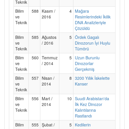
Teknik
Bilim
588
Kasım /
4
Mağara
ve
2016
Resimlerindeki İkilik
Teknik
DNA Analizleriyle
Çözüldü
Bilim
585
Ağustos
5
Ördek Gagalı
ve
/ 2016
Dinozorun İyi Huylu
Teknik
Tümörü
Bilim
560
Temmuz
5
Uzun Burunlu
ve
/ 2014
Dinozorlar
Teknik
Gerçekmiş
Bilim
557
Nisan /
8
3200 Yıllık İskelette
ve
2014
Kanser
Teknik
Bilim
556
Mart /
10
Suudi Arabistan'da
ve
2014
İlk Kez Dinozor
Teknik
Kalıntılarına
Rastlandı
Bilim
555
Şubat /
5
Kedilerin