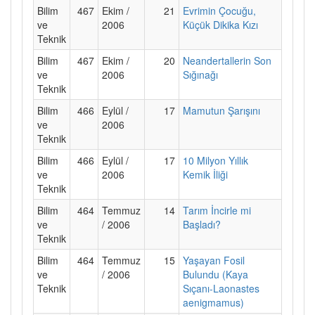
Bilim
467
Ekim /
21
Evrimin Çocuğu,
ve
2006
Küçük Dikika Kızı
Teknik
Bilim
467
Ekim /
20
Neandertallerin Son
ve
2006
Sığınağı
Teknik
Bilim
466
Eylül /
17
Mamutun Şarışını
ve
2006
Teknik
Bilim
466
Eylül /
17
10 Milyon Yıllık
ve
2006
Kemik İliği
Teknik
Bilim
464
Temmuz
14
Tarım İncirle mi
ve
/ 2006
Başladı?
Teknik
Bilim
464
Temmuz
15
Yaşayan Fosil
ve
/ 2006
Bulundu (Kaya
Teknik
Sıçanı-Laonastes
aenigmamus)