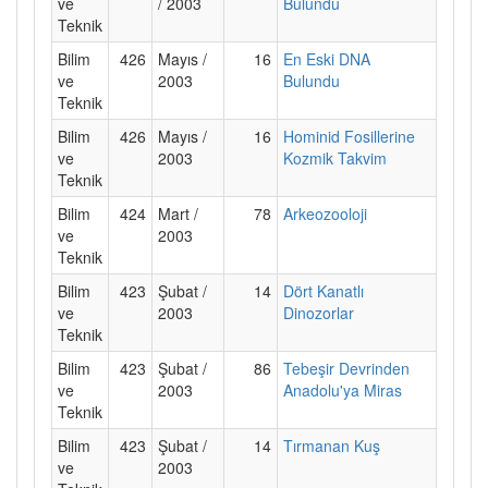
ve
/ 2003
Bulundu
Teknik
Bilim
426
Mayıs /
16
En Eski DNA
ve
2003
Bulundu
Teknik
Bilim
426
Mayıs /
16
Hominid Fosillerine
ve
2003
Kozmik Takvim
Teknik
Bilim
424
Mart /
78
Arkeozooloji
ve
2003
Teknik
Bilim
423
Şubat /
14
Dört Kanatlı
ve
2003
Dinozorlar
Teknik
Bilim
423
Şubat /
86
Tebeşir Devrinden
ve
2003
Anadolu'ya Miras
Teknik
Bilim
423
Şubat /
14
Tırmanan Kuş
ve
2003