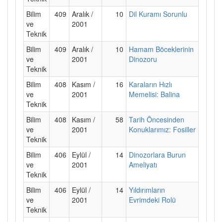
Bilim
409
Aralık /
10
Dil Kuramı Sorunlu
ve
2001
Teknik
Bilim
409
Aralık /
10
Hamam Böceklerinin
ve
2001
Dinozoru
Teknik
Bilim
408
Kasım /
16
Karaların Hızlı
ve
2001
Memelisi: Balina
Teknik
Bilim
408
Kasım /
58
Tarih Öncesinden
ve
2001
Konuklarımız: Fosiller
Teknik
Bilim
406
Eylül /
14
Dinozorlara Burun
ve
2001
Ameliyatı
Teknik
Bilim
406
Eylül /
14
Yıldırımların
ve
2001
Evrimdeki Rolü
Teknik