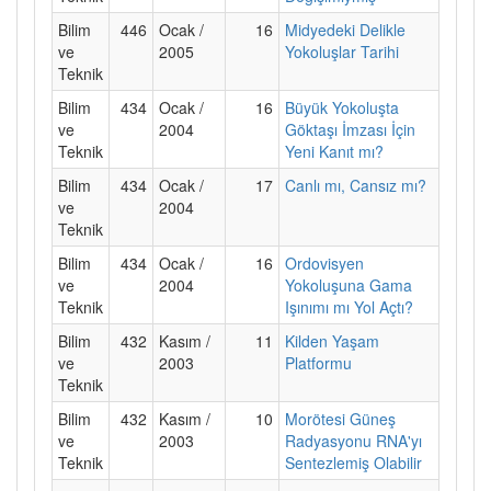
Bilim
446
Ocak /
16
Midyedeki Delikle
ve
2005
Yokoluşlar Tarihi
Teknik
Bilim
434
Ocak /
16
Büyük Yokoluşta
ve
2004
Göktaşı İmzası İçin
Teknik
Yeni Kanıt mı?
Bilim
434
Ocak /
17
Canlı mı, Cansız mı?
ve
2004
Teknik
Bilim
434
Ocak /
16
Ordovisyen
ve
2004
Yokoluşuna Gama
Teknik
Işınımı mı Yol Açtı?
Bilim
432
Kasım /
11
Kilden Yaşam
ve
2003
Platformu
Teknik
Bilim
432
Kasım /
10
Morötesi Güneş
ve
2003
Radyasyonu RNA'yı
Teknik
Sentezlemiş Olabilir