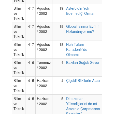
Teknik
Bilim
417
Ağustos
19
Asteroidin Yok
ve
/ 2002
Edemediği Orman
Teknik
Bilim
417
Ağustos
18
Global Isınma Evrimi
ve
/ 2002
Hızlandırıyor mu?
Teknik
Bilim
417
Ağustos
18
Nuh Tufanı
ve
/ 2002
Karadeniz'de
Teknik
Olmamı
Bilim
416
Temmuz
4
Bazıları Soğuk Sever
ve
/ 2002
Teknik
Bilim
415
Haziran
4
Çiçekli Bitkilerin Atası
ve
/ 2002
Teknik
Bilim
415
Haziran
5
Dinozorlar
ve
/ 2002
Yükselişlerini de mi
Teknik
Asteroid Çarpmasına
Borçlular?