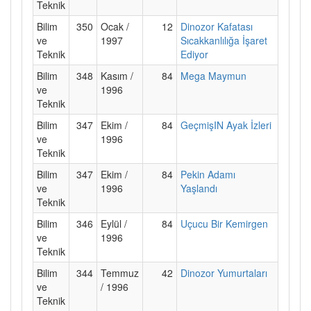
Teknik
Bilim
350
Ocak /
12
Dinozor Kafatası
ve
1997
Sıcakkanlılığa İşaret
Teknik
Ediyor
Bilim
348
Kasım /
84
Mega Maymun
ve
1996
Teknik
Bilim
347
Ekim /
84
GeçmişIN Ayak İzleri
ve
1996
Teknik
Bilim
347
Ekim /
84
Pekin Adamı
ve
1996
Yaşlandı
Teknik
Bilim
346
Eylül /
84
Uçucu Bir Kemirgen
ve
1996
Teknik
Bilim
344
Temmuz
42
Dinozor Yumurtaları
ve
/ 1996
Teknik