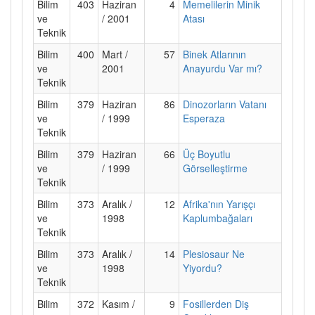
Bilim
403
Haziran
4
Memelilerin Minik
ve
/ 2001
Atası
Teknik
Bilim
400
Mart /
57
Binek Atlarının
ve
2001
Anayurdu Var mı?
Teknik
Bilim
379
Haziran
86
Dinozorların Vatanı
ve
/ 1999
Esperaza
Teknik
Bilim
379
Haziran
66
Üç Boyutlu
ve
/ 1999
Görselleştirme
Teknik
Bilim
373
Aralık /
12
Afrika'nın Yarışçı
ve
1998
Kaplumbağaları
Teknik
Bilim
373
Aralık /
14
Plesiosaur Ne
ve
1998
Yiyordu?
Teknik
Bilim
372
Kasım /
9
Fosillerden Diş