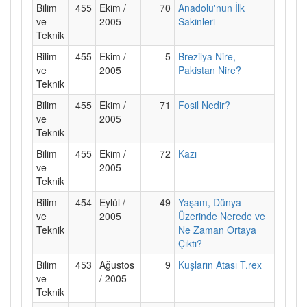
Bilim
455
Ekim /
70
Anadolu'nun İlk
ve
2005
Sakinleri
Teknik
Bilim
455
Ekim /
5
Brezilya Nire,
ve
2005
Pakistan Nire?
Teknik
Bilim
455
Ekim /
71
Fosil Nedir?
ve
2005
Teknik
Bilim
455
Ekim /
72
Kazı
ve
2005
Teknik
Bilim
454
Eylül /
49
Yaşam, Dünya
ve
2005
Üzerinde Nerede ve
Teknik
Ne Zaman Ortaya
Çıktı?
Bilim
453
Ağustos
9
Kuşların Atası T.rex
ve
/ 2005
Teknik