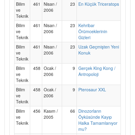
Bilim
461
Nisan /
23
En Küçük Triceratops
ve
2006
Teknik
Bilim
461
Nisan /
23
Kehribar
ve
2006
Örümceklerinin
Teknik
Gizleri
Bilim
461
Nisan /
23
Uzak Geçmişten Yeni
ve
2006
Konuk
Teknik
Bilim
458
Ocak /
9
Gerçek King Kong /
ve
2006
Antropoloji
Teknik
Bilim
458
Ocak /
9
Pterosaur XXL
ve
2006
Teknik
Bilim
456
Kasım /
66
Dinozorların
ve
2005
Öyküsünde Kayıp
Teknik
Halka Tamamlanıyor
mu?