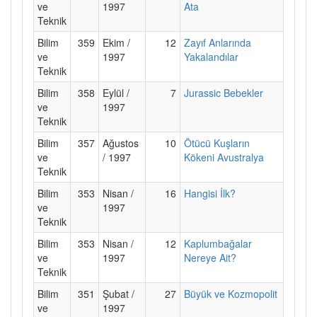
ve
1997
Ata
Teknik
Bilim
359
Ekim /
12
Zayıf Anlarında
ve
1997
Yakalandılar
Teknik
Bilim
358
Eylül /
7
Jurassic Bebekler
ve
1997
Teknik
Bilim
357
Ağustos
10
Ötücü Kuşların
ve
/ 1997
Kökeni Avustralya
Teknik
Bilim
353
Nisan /
16
Hangisi İlk?
ve
1997
Teknik
Bilim
353
Nisan /
12
Kaplumbağalar
ve
1997
Nereye Ait?
Teknik
Bilim
351
Şubat /
27
Büyük ve Kozmopolit
ve
1997