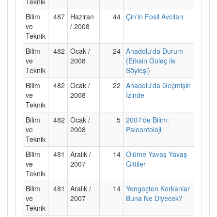
Teknik
Bilim
487
Haziran
44
Çin'in Fosil Avcıları
ve
/ 2008
Teknik
Bilim
482
Ocak /
24
Anadolu'da Durum
ve
2008
(Erksin Güleç ile
Teknik
Söyleşi)
Bilim
482
Ocak /
22
Anadolu'da Geçmişin
ve
2008
İzinde
Teknik
Bilim
482
Ocak /
5
2007'de Bilim:
ve
2008
Paleontoloji
Teknik
Bilim
481
Aralık /
14
Ölüme Yavaş Yavaş
ve
2007
Gittiler
Teknik
Bilim
481
Aralık /
14
Yengeçten Korkanlar
ve
2007
Buna Ne Diyecek?
Teknik