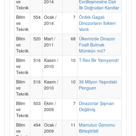
ve
2014
Evcilleşmesine Dair
Teknik
İlk Doğrudan Kanıtlar
Bilim
554
Ocak /
7
Ördek Gagalı
ve
2014
Dinozorların İbikleri
Teknik
Vardı
Bilim
520
Mart /
68
Ülkemizde Dinazor
ve
2011
Fosili Bulmak
Teknik
Mümkün mü?
Bilim
516
Kasım /
10
T.Rex Bir Yamyamdı!
ve
2010
Teknik
Bilim
516
Kasım /
10
36 Milyon Yaşındaki
ve
2010
Penguen
Teknik
Bilim
503
Ekim /
7
Dinazorlar Şişman
ve
2009
Değilmiş
Teknik
Bilim
494
Ocak /
11
Mamutun Genomu
ve
2009
Birleştirildi