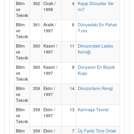
Bilim
362
Ocak /
4
Kayıp Dünyalar Var
ve
1998
mı?
Teknik
Bilim
361
Aralık /
6
Dünyadaki En Pahalı
ve
1997
T.rex
Teknik
Bilim
360
Kasım /
11
Dinozordaki Lades
ve
1997
Kemiği
Teknik
Bilim
360
Kasım /
8
Dünyanın En Büyük
ve
1997
Kuşu
Teknik
Bilim
359
Ekim /
14
Dinozorların Rengi
ve
1997
Teknik
Bilim
359
Ekim /
13
Karmaşa Teorisi
ve
1997
Teknik
Bilim
359
Ekim /
7
Üç Farklı Türe Ortak