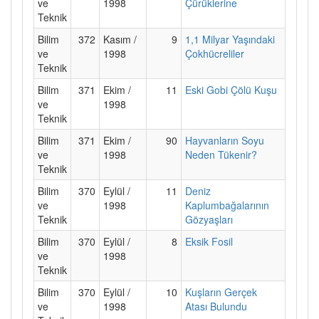
ve
1998
Çürüklerine
Teknik
Bilim
372
Kasım /
9
1,1 Milyar Yaşındaki
ve
1998
Çokhücreliler
Teknik
Bilim
371
Ekim /
11
Eski Gobi Çölü Kuşu
ve
1998
Teknik
Bilim
371
Ekim /
90
Hayvanların Soyu
ve
1998
Neden Tükenir?
Teknik
Bilim
370
Eylül /
11
Deniz
ve
1998
Kaplumbağalarının
Teknik
Gözyaşları
Bilim
370
Eylül /
8
Eksik Fosil
ve
1998
Teknik
Bilim
370
Eylül /
10
Kuşların Gerçek
ve
1998
Atası Bulundu