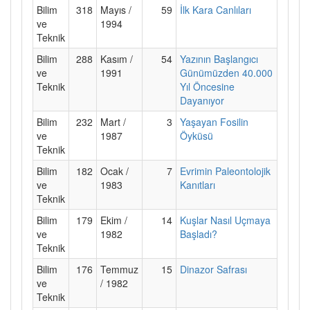
Bilim
318
Mayıs /
59
İlk Kara Canlıları
ve
1994
Teknik
Bilim
288
Kasım /
54
Yazının Başlangıcı
ve
1991
Günümüzden 40.000
Teknik
Yıl Öncesine
Dayanıyor
Bilim
232
Mart /
3
Yaşayan Fosilin
ve
1987
Öyküsü
Teknik
Bilim
182
Ocak /
7
Evrimin Paleontolojik
ve
1983
Kanıtları
Teknik
Bilim
179
Ekim /
14
Kuşlar Nasıl Uçmaya
ve
1982
Başladı?
Teknik
Bilim
176
Temmuz
15
Dinazor Safrası
ve
/ 1982
Teknik