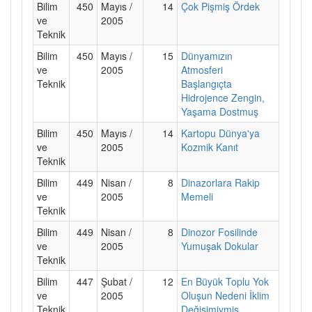
Bilim
450
Mayıs /
14
Çok Pişmiş Ördek
ve
2005
Teknik
Bilim
450
Mayıs /
15
Dünyamızın
ve
2005
Atmosferi
Teknik
Başlangıçta
Hidrojence Zengin,
Yaşama Dostmuş
Bilim
450
Mayıs /
14
Kartopu Dünya'ya
ve
2005
Kozmik Kanıt
Teknik
Bilim
449
Nisan /
8
Dinazorlara Rakip
ve
2005
Memeli
Teknik
Bilim
449
Nisan /
8
Dinozor Fosilinde
ve
2005
Yumuşak Dokular
Teknik
Bilim
447
Şubat /
12
En Büyük Toplu Yok
ve
2005
Oluşun Nedeni İklim
Teknik
Değişimiymiş