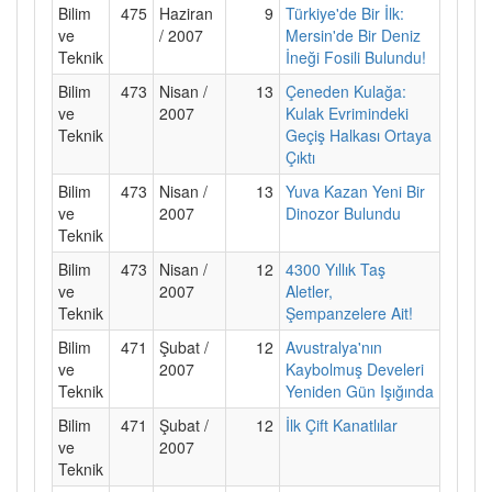
Bilim
475
Haziran
9
Türkiye'de Bir İlk:
ve
/ 2007
Mersin'de Bir Deniz
Teknik
İneği Fosili Bulundu!
Bilim
473
Nisan /
13
Çeneden Kulağa:
ve
2007
Kulak Evrimindeki
Teknik
Geçiş Halkası Ortaya
Çıktı
Bilim
473
Nisan /
13
Yuva Kazan Yeni Bir
ve
2007
Dinozor Bulundu
Teknik
Bilim
473
Nisan /
12
4300 Yıllık Taş
ve
2007
Aletler,
Teknik
Şempanzelere Ait!
Bilim
471
Şubat /
12
Avustralya'nın
ve
2007
Kaybolmuş Develeri
Teknik
Yeniden Gün Işığında
Bilim
471
Şubat /
12
İlk Çift Kanatlılar
ve
2007
Teknik