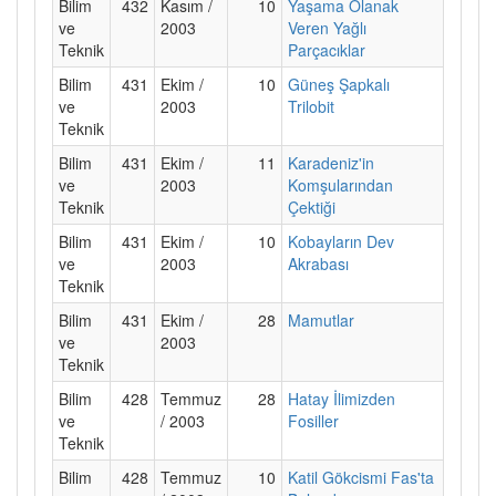
Bilim
432
Kasım /
10
Yaşama Olanak
ve
2003
Veren Yağlı
Teknik
Parçacıklar
Bilim
431
Ekim /
10
Güneş Şapkalı
ve
2003
Trilobit
Teknik
Bilim
431
Ekim /
11
Karadeniz'in
ve
2003
Komşularından
Teknik
Çektiği
Bilim
431
Ekim /
10
Kobayların Dev
ve
2003
Akrabası
Teknik
Bilim
431
Ekim /
28
Mamutlar
ve
2003
Teknik
Bilim
428
Temmuz
28
Hatay İlimizden
ve
/ 2003
Fosiller
Teknik
Bilim
428
Temmuz
10
Katil Gökcismi Fas'ta