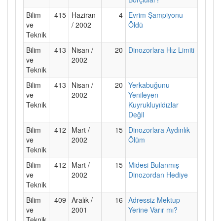
Bilim
415
Haziran
4
Evrim Şampiyonu
ve
/ 2002
Öldü
Teknik
Bilim
413
Nisan /
20
Dinozorlara Hız Limiti
ve
2002
Teknik
Bilim
413
Nisan /
20
Yerkabuğunu
ve
2002
Yenileyen
Teknik
Kuyrukluyıldızlar
Değil
Bilim
412
Mart /
15
Dinozorlara Aydınlık
ve
2002
Ölüm
Teknik
Bilim
412
Mart /
15
Midesi Bulanmış
ve
2002
Dinozordan Hediye
Teknik
Bilim
409
Aralık /
16
Adressiz Mektup
ve
2001
Yerine Varır mı?
Teknik