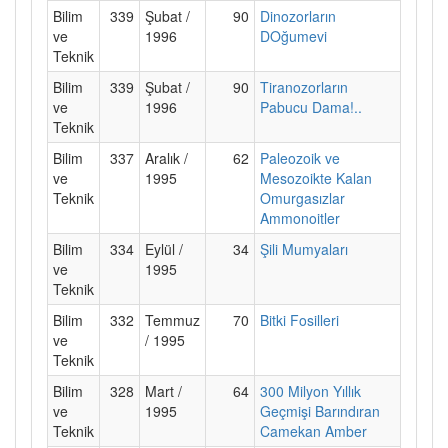
Bilim
339
Şubat /
90
Dinozorların
ve
1996
DOğumevi
Teknik
Bilim
339
Şubat /
90
Tiranozorların
ve
1996
Pabucu Dama!..
Teknik
Bilim
337
Aralık /
62
Paleozoik ve
ve
1995
Mesozoikte Kalan
Teknik
Omurgasızlar
Ammonoitler
Bilim
334
Eylül /
34
Şili Mumyaları
ve
1995
Teknik
Bilim
332
Temmuz
70
Bitki Fosilleri
ve
/ 1995
Teknik
Bilim
328
Mart /
64
300 Milyon Yıllık
ve
1995
Geçmişi Barındıran
Teknik
Camekan Amber