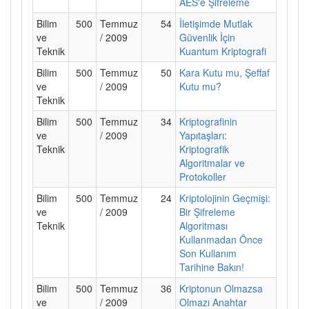
AES'e Şifreleme
Bilim
500
Temmuz
54
İletişimde Mutlak
ve
/ 2009
Güvenlik İçin
Teknik
Kuantum Kriptografi
Bilim
500
Temmuz
50
Kara Kutu mu, Şeffaf
ve
/ 2009
Kutu mu?
Teknik
Bilim
500
Temmuz
34
Kriptografinin
ve
/ 2009
Yapıtaşları:
Teknik
Kriptografik
Algoritmalar ve
Protokoller
Bilim
500
Temmuz
24
Kriptolojinin Geçmişi:
ve
/ 2009
Bir Şifreleme
Teknik
Algoritması
Kullanmadan Önce
Son Kullanım
Tarihine Bakın!
Bilim
500
Temmuz
36
Kriptonun Olmazsa
ve
/ 2009
Olmazı Anahtar