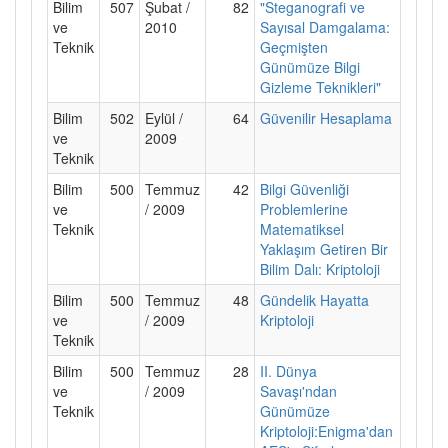
Bilim
507
Şubat /
82
"Steganografi ve
ve
2010
Sayısal Damgalama:
Teknik
Geçmişten
Günümüze Bilgi
Gizleme Teknikleri"
Bilim
502
Eylül /
64
Güvenilir Hesaplama
ve
2009
Teknik
Bilim
500
Temmuz
42
Bilgi Güvenliği
ve
/ 2009
Problemlerine
Teknik
Matematiksel
Yaklaşım Getiren Bir
Bilim Dalı: Kriptoloji
Bilim
500
Temmuz
48
Gündelik Hayatta
ve
/ 2009
Kriptoloji
Teknik
Bilim
500
Temmuz
28
II. Dünya
ve
/ 2009
Savaşı'ndan
Teknik
Günümüze
Kriptoloji:Enigma'dan