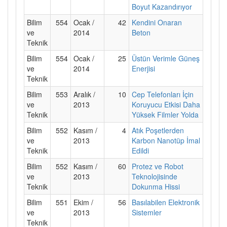
Boyut Kazandırıyor
Bilim
554
Ocak /
42
Kendini Onaran
ve
2014
Beton
Teknik
Bilim
554
Ocak /
25
Üstün Verimle Güneş
ve
2014
Enerjisi
Teknik
Bilim
553
Aralık /
10
Cep Telefonları İçin
ve
2013
Koruyucu Etkisi Daha
Teknik
Yüksek Filmler Yolda
Bilim
552
Kasım /
4
Atık Poşetlerden
ve
2013
Karbon Nanotüp İmal
Teknik
Edildi
Bilim
552
Kasım /
60
Protez ve Robot
ve
2013
Teknolojisinde
Teknik
Dokunma Hissi
Bilim
551
Ekim /
56
Basılabilen Elektronik
ve
2013
Sistemler
Teknik