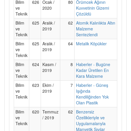
Bilim
626
Ocak /
80
Örümcek Ağının
ve
2020
Kuvvetinin Gizemi
Teknik
Çözüldü
Bilim
625
Aralık /
62
Atomik Kalınlıkta Altın
ve
2019
Malzeme
Teknik
Sentezlendi
Bilim
625
Aralık /
64
Metalik Köpükler
ve
2019
Teknik
Bilim
624
Kasım /
8
Haberler - Bugüne
ve
2019
Kadar Üretilen En
Teknik
Kara Malzeme
Bilim
623
Ekim /
7
Haberler - Güneş
ve
2019
Işığında
Teknik
Kendiliğinden Yok
Olan Plastik
Bilim
620
Temmuz
62
Benzersiz
ve
/ 2019
Özellikleriyle ve
Teknik
Uygulamalarıyla
Manyetik Sıvılar