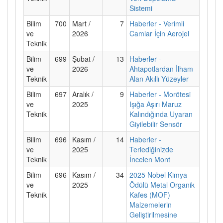
Sistemi
Bilim
700
Mart /
7
Haberler - Verimli
ve
2026
Camlar İçin Aerojel
Teknik
Bilim
699
Şubat /
13
Haberler -
ve
2026
Ahtapotlardan İlham
Teknik
Alan Akıllı Yüzeyler
Bilim
697
Aralık /
9
Haberler - Morötesi
ve
2025
Işığa Aşırı Maruz
Teknik
Kalındığında Uyaran
Giyilebilir Sensör
Bilim
696
Kasım /
14
Haberler -
ve
2025
Terlediğinizde
Teknik
İncelen Mont
Bilim
696
Kasım /
34
2025 Nobel Kimya
ve
2025
Ödülü Metal Organik
Teknik
Kafes (MOF)
Malzemelerin
Geliştirilmesine