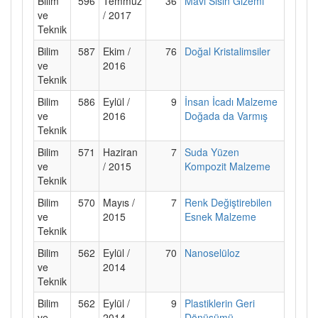
Bilim
596
Temmuz
36
Mavi Sisin Gizemi
ve
/ 2017
Teknik
Bilim
587
Ekim /
76
Doğal Kristalimsiler
ve
2016
Teknik
Bilim
586
Eylül /
9
İnsan İcadı Malzeme
ve
2016
Doğada da Varmış
Teknik
Bilim
571
Haziran
7
Suda Yüzen
ve
/ 2015
Kompozit Malzeme
Teknik
Bilim
570
Mayıs /
7
Renk Değiştirebilen
ve
2015
Esnek Malzeme
Teknik
Bilim
562
Eylül /
70
Nanoselüloz
ve
2014
Teknik
Bilim
562
Eylül /
9
Plastiklerin Geri
ve
2014
Dönüşümü