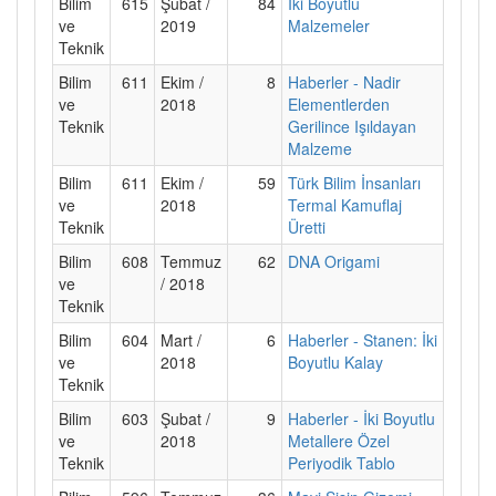
Bilim
615
Şubat /
84
İki Boyutlu
ve
2019
Malzemeler
Teknik
Bilim
611
Ekim /
8
Haberler - Nadir
ve
2018
Elementlerden
Teknik
Gerilince Işıldayan
Malzeme
Bilim
611
Ekim /
59
Türk Bilim İnsanları
ve
2018
Termal Kamuflaj
Teknik
Üretti
Bilim
608
Temmuz
62
DNA Origami
ve
/ 2018
Teknik
Bilim
604
Mart /
6
Haberler - Stanen: İki
ve
2018
Boyutlu Kalay
Teknik
Bilim
603
Şubat /
9
Haberler - İki Boyutlu
ve
2018
Metallere Özel
Teknik
Periyodik Tablo