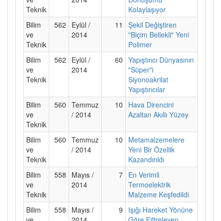
Teknik
Kolaylaşıyor
Bilim
562
Eylül /
11
Şekil Değiştiren
ve
2014
"Biçim Bellekli" Yeni
Teknik
Polimer
Bilim
562
Eylül /
60
Yapıştırıcı Dünyasının
ve
2014
"Süper"i
Teknik
Siyonoakrilat
Yapıştırıcılar
Bilim
560
Temmuz
10
Hava Direncini
ve
/ 2014
Azaltan Akıllı Yüzey
Teknik
Bilim
560
Temmuz
10
Metamalzemelere
ve
/ 2014
Yeni Bir Özellik
Teknik
Kazandırıldı
Bilim
558
Mayıs /
7
En Verimli
ve
2014
Termoelektrik
Teknik
Malzeme Keşfedildi
Bilim
558
Mayıs /
9
Işığı Hareket Yönüne
ve
2014
Göre Filtreleyen