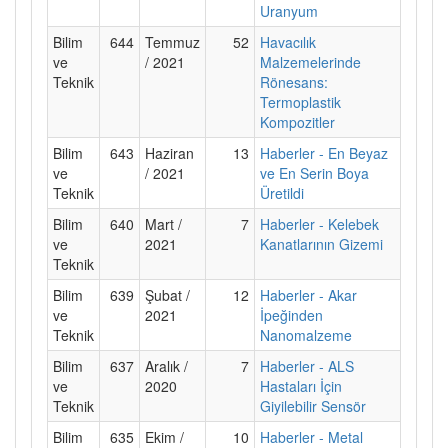
Uranyum
Bilim
644
Temmuz
52
Havacılık
ve
/ 2021
Malzemelerinde
Teknik
Rönesans:
Termoplastik
Kompozitler
Bilim
643
Haziran
13
Haberler - En Beyaz
ve
/ 2021
ve En Serin Boya
Teknik
Üretildi
Bilim
640
Mart /
7
Haberler - Kelebek
ve
2021
Kanatlarının Gizemi
Teknik
Bilim
639
Şubat /
12
Haberler - Akar
ve
2021
İpeğinden
Teknik
Nanomalzeme
Bilim
637
Aralık /
7
Haberler - ALS
ve
2020
Hastaları İçin
Teknik
Giyilebilir Sensör
Bilim
635
Ekim /
10
Haberler - Metal