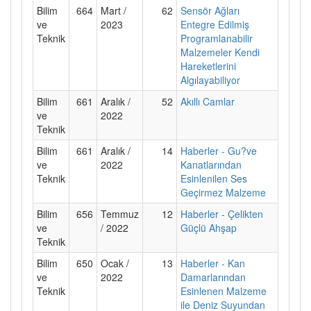
Bilim
664
Mart /
62
Sensör Ağları
ve
2023
Entegre Edilmiş
Teknik
Programlanabilir
Malzemeler Kendi
Hareketlerini
Algılayabiliyor
Bilim
661
Aralık /
52
Akıllı Camlar
ve
2022
Teknik
Bilim
661
Aralık /
14
Haberler - Gu?ve
ve
2022
Kanatlarından
Teknik
Esinlenilen Ses
Geçirmez Malzeme
Bilim
656
Temmuz
12
Haberler - Çelikten
ve
/ 2022
Güçlü Ahşap
Teknik
Bilim
650
Ocak /
13
Haberler - Kan
ve
2022
Damarlarından
Teknik
Esinlenen Malzeme
ile Deniz Suyundan