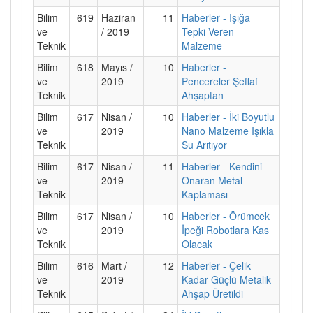
Bilim
619
Haziran
11
Haberler - Işığa
ve
/ 2019
Tepki Veren
Teknik
Malzeme
Bilim
618
Mayıs /
10
Haberler -
ve
2019
Pencereler Şeffaf
Teknik
Ahşaptan
Bilim
617
Nisan /
10
Haberler - İki Boyutlu
ve
2019
Nano Malzeme Işıkla
Teknik
Su Arıtıyor
Bilim
617
Nisan /
11
Haberler - Kendini
ve
2019
Onaran Metal
Teknik
Kaplaması
Bilim
617
Nisan /
10
Haberler - Örümcek
ve
2019
İpeği Robotlara Kas
Teknik
Olacak
Bilim
616
Mart /
12
Haberler - Çelik
ve
2019
Kadar Güçlü Metalik
Teknik
Ahşap Üretildi