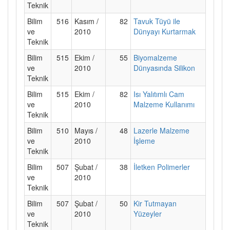
Teknik
Bilim
516
Kasım /
82
Tavuk Tüyü ile
ve
2010
Dünyayı Kurtarmak
Teknik
Bilim
515
Ekim /
55
Biyomalzeme
ve
2010
Dünyasında Silikon
Teknik
Bilim
515
Ekim /
82
Isı Yalıtımlı Cam
ve
2010
Malzeme Kullanımı
Teknik
Bilim
510
Mayıs /
48
Lazerle Malzeme
ve
2010
İşleme
Teknik
Bilim
507
Şubat /
38
İletken Polimerler
ve
2010
Teknik
Bilim
507
Şubat /
50
Kir Tutmayan
ve
2010
Yüzeyler
Teknik