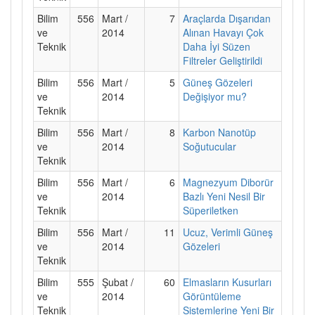
Bilim
556
Mart /
7
Araçlarda Dışarıdan
ve
2014
Alınan Havayı Çok
Teknik
Daha İyi Süzen
Filtreler Geliştirildi
Bilim
556
Mart /
5
Güneş Gözeleri
ve
2014
Değişiyor mu?
Teknik
Bilim
556
Mart /
8
Karbon Nanotüp
ve
2014
Soğutucular
Teknik
Bilim
556
Mart /
6
Magnezyum Diborür
ve
2014
Bazlı Yeni Nesil Bir
Teknik
Süperiletken
Bilim
556
Mart /
11
Ucuz, Verimli Güneş
ve
2014
Gözeleri
Teknik
Bilim
555
Şubat /
60
Elmasların Kusurları
ve
2014
Görüntüleme
Teknik
Sistemlerine Yeni Bir