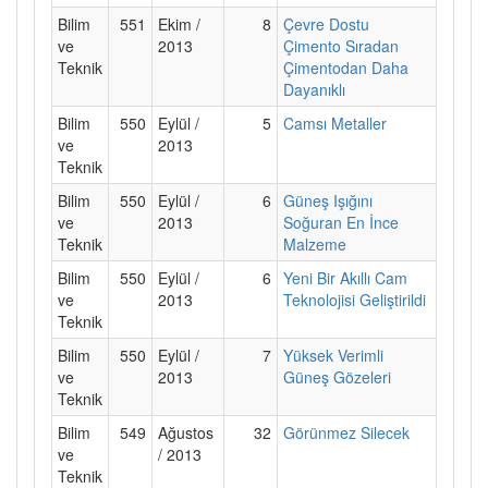
Bilim
551
Ekim /
8
Çevre Dostu
ve
2013
Çimento Sıradan
Teknik
Çimentodan Daha
Dayanıklı
Bilim
550
Eylül /
5
Camsı Metaller
ve
2013
Teknik
Bilim
550
Eylül /
6
Güneş Işığını
ve
2013
Soğuran En İnce
Teknik
Malzeme
Bilim
550
Eylül /
6
Yeni Bir Akıllı Cam
ve
2013
Teknolojisi Geliştirildi
Teknik
Bilim
550
Eylül /
7
Yüksek Verimli
ve
2013
Güneş Gözeleri
Teknik
Bilim
549
Ağustos
32
Görünmez Silecek
ve
/ 2013
Teknik