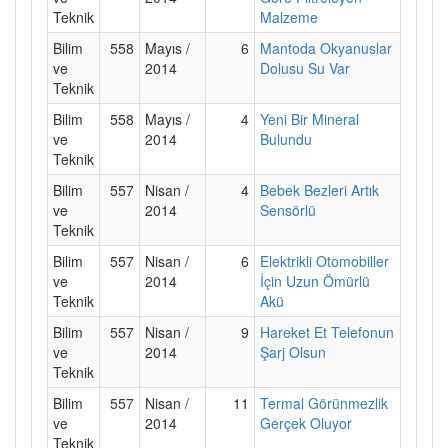
Teknik
Malzeme
Bilim
558
Mayıs /
6
Mantoda Okyanuslar
ve
2014
Dolusu Su Var
Teknik
Bilim
558
Mayıs /
4
Yeni Bir Mineral
ve
2014
Bulundu
Teknik
Bilim
557
Nisan /
4
Bebek Bezleri Artık
ve
2014
Sensörlü
Teknik
Bilim
557
Nisan /
6
Elektrikli Otomobiller
ve
2014
İçin Uzun Ömürlü
Teknik
Akü
Bilim
557
Nisan /
9
Hareket Et Telefonun
ve
2014
Şarj Olsun
Teknik
Bilim
557
Nisan /
11
Termal Görünmezlik
ve
2014
Gerçek Oluyor
Teknik