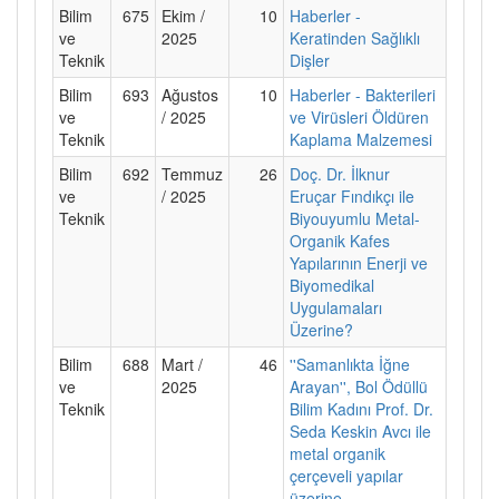
Bilim
675
Ekim /
10
Haberler -
ve
2025
Keratinden Sağlıklı
Teknik
Dişler
Bilim
693
Ağustos
10
Haberler - Bakterileri
ve
/ 2025
ve Virüsleri Öldüren
Teknik
Kaplama Malzemesi
Bilim
692
Temmuz
26
Doç. Dr. İlknur
ve
/ 2025
Eruçar Fındıkçı ile
Teknik
Biyouyumlu Metal-
Organik Kafes
Yapılarının Enerji ve
Biyomedikal
Uygulamaları
Üzerine?
Bilim
688
Mart /
46
''Samanlıkta İğne
ve
2025
Arayan'', Bol Ödüllü
Teknik
Bilim Kadını Prof. Dr.
Seda Keskin Avcı ile
metal organik
çerçeveli yapılar
üzerine