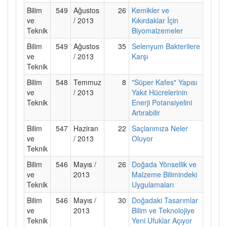
Bilim
549
Ağustos
26
Kemikler ve
ve
/ 2013
Kıkırdaklar İçin
Teknik
Biyomalzemeler
Bilim
549
Ağustos
35
Selenyum Bakterilere
ve
/ 2013
Karşı
Teknik
Bilim
548
Temmuz
8
"Süper Kafes" Yapısı
ve
/ 2013
Yakıt Hücrelerinin
Teknik
Enerji Potansiyelini
Artırabilir
Bilim
547
Haziran
22
Saçlarımıza Neler
ve
/ 2013
Oluyor
Teknik
Bilim
546
Mayıs /
26
Doğada Yönsellik ve
ve
2013
Malzeme Bilimindeki
Teknik
Uygulamaları
Bilim
546
Mayıs /
30
Doğadaki Tasarımlar
ve
2013
Bilim ve Teknolojiye
Teknik
Yeni Ufuklar Açıyor