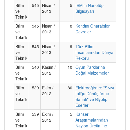
Bilim
545
Nisan /
5
IBM'in Nanotüp
ve
2013
Bilgisayarı
Teknik
Bilim
545
Nisan /
8
Kendini Onarabilen
ve
2013
Devreler
Teknik
Bilim
545
Nisan /
9
Türk Bilim
ve
2013
İnsanlarından Dünya
Teknik
Rekoru
Bilim
540
Kasım /
10
Oyun Parklarına
ve
2012
Doğal Malzemeler
Teknik
Bilim
539
Ekim /
80
Elektroeğirme: "Sıvıyı
ve
2012
İpliğe Dönüştürme
Teknik
Sanatı" ve Biyotıp
Eserleri
Bilim
539
Ekim /
5
Kanser
ve
2012
Araştırmalarından
Teknik
Naylon Üretimine