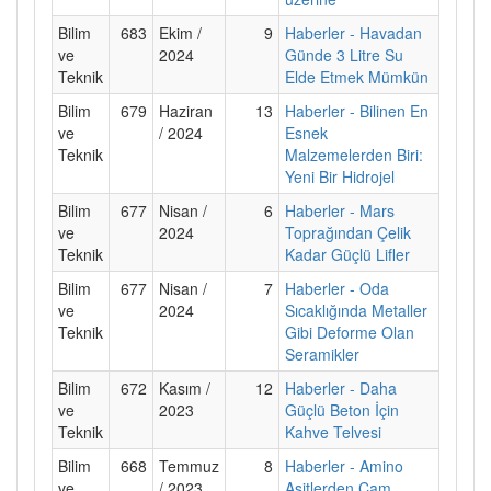
Bilim
683
Ekim /
9
Haberler - Havadan
ve
2024
Günde 3 Litre Su
Teknik
Elde Etmek Mümkün
Bilim
679
Haziran
13
Haberler - Bilinen En
ve
/ 2024
Esnek
Teknik
Malzemelerden Biri:
Yeni Bir Hidrojel
Bilim
677
Nisan /
6
Haberler - Mars
ve
2024
Toprağından Çelik
Teknik
Kadar Güçlü Lifler
Bilim
677
Nisan /
7
Haberler - Oda
ve
2024
Sıcaklığında Metaller
Teknik
Gibi Deforme Olan
Seramikler
Bilim
672
Kasım /
12
Haberler - Daha
ve
2023
Güçlü Beton İçin
Teknik
Kahve Telvesi
Bilim
668
Temmuz
8
Haberler - Amino
ve
/ 2023
Asitlerden Cam