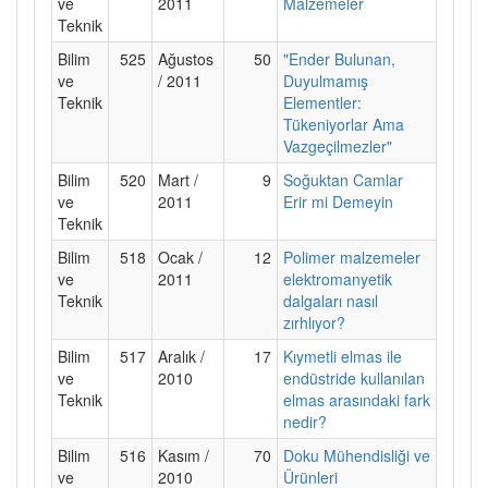
ve
2011
Malzemeler
Teknik
Bilim
525
Ağustos
50
"Ender Bulunan,
ve
/ 2011
Duyulmamış
Teknik
Elementler:
Tükeniyorlar Ama
Vazgeçilmezler"
Bilim
520
Mart /
9
Soğuktan Camlar
ve
2011
Erir mi Demeyin
Teknik
Bilim
518
Ocak /
12
Polimer malzemeler
ve
2011
elektromanyetik
Teknik
dalgaları nasıl
zırhlıyor?
Bilim
517
Aralık /
17
Kıymetli elmas ile
ve
2010
endüstride kullanılan
Teknik
elmas arasındaki fark
nedir?
Bilim
516
Kasım /
70
Doku Mühendisliği ve
ve
2010
Ürünleri