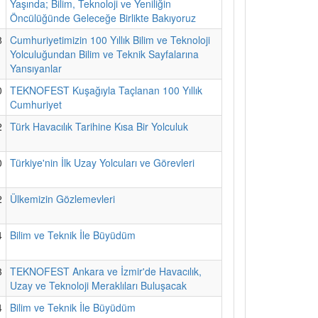
Yaşında; Bilim, Teknoloji ve Yeniliğin
Öncülüğünde Geleceğe Birlikte Bakıyoruz
8
Cumhuriyetimizin 100 Yıllık Bilim ve Teknoloji
Yolculuğundan Bilim ve Teknik Sayfalarına
Yansıyanlar
0
TEKNOFEST Kuşağıyla Taçlanan 100 Yıllık
Cumhuriyet
2
Türk Havacılık Tarihine Kısa Bir Yolculuk
0
Türkiye'nin İlk Uzay Yolcuları ve Görevleri
2
Ülkemizin Gözlemevleri
4
Bilim ve Teknik İle Büyüdüm
3
TEKNOFEST Ankara ve İzmir'de Havacılık,
Uzay ve Teknoloji Meraklıları Buluşacak
4
Bilim ve Teknik İle Büyüdüm