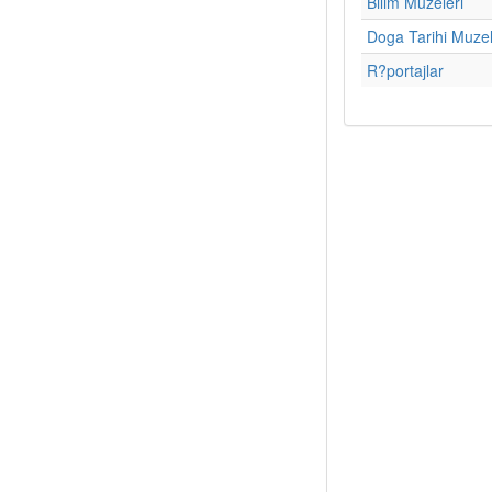
Bilim Muzeleri
Doga Tarihi Muzel
R?portajlar