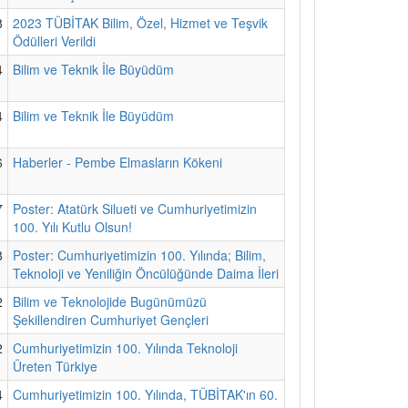
8
2023 TÜBİTAK Bilim, Özel, Hizmet ve Teşvik
Ödülleri Verildi
4
Bilim ve Teknik İle Büyüdüm
4
Bilim ve Teknik İle Büyüdüm
6
Haberler - Pembe Elmasların Kökeni
7
Poster: Atatürk Silueti ve Cumhuriyetimizin
100. Yılı Kutlu Olsun!
8
Poster: Cumhuriyetimizin 100. Yılında; Bilim,
Teknoloji ve Yeniliğin Öncülüğünde Daima İleri
2
Bilim ve Teknolojide Bugünümüzü
Şekillendiren Cumhuriyet Gençleri
2
Cumhuriyetimizin 100. Yılında Teknoloji
Üreten Türkiye
4
Cumhuriyetimizin 100. Yılında, TÜBİTAK'ın 60.