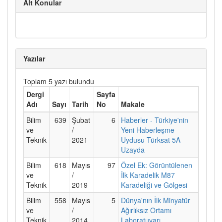
Alt Konular
Yazılar
Toplam 5 yazı bulundu
Dergi
Sayfa
Adı
Sayı
Tarih
No
Makale
Bilim
639
Şubat
6
Haberler - Türkiye'nin
ve
/
Yeni Haberleşme
Teknik
2021
Uydusu Türksat 5A
Uzayda
Bilim
618
Mayıs
97
Özel Ek: Görüntülenen
ve
/
İlk Karadelik M87
Teknik
2019
Karadeliği ve Gölgesi
Bilim
558
Mayıs
5
Dünya'nın İlk Minyatür
ve
/
Ağırlıksız Ortamı
Teknik
2014
Laboratuvarı