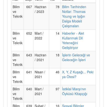
Bilim
667
Haziran
78
Bilim Tarihinden
ve
/ 2023
Notlar: Thomas
Teknik
Young ve Işığın
Dalga Modeli
Çalışmaları
Bilim
652
Mart /
14
Haberler - Alet
ve
2022
Kullanmak Dil
Teknik
Yeteneğini
Geliştiriyor
Bilim
643
Haziran
18
İşlerin Geleceği ve
ve
/ 2021
Geleceğin İşleri
Teknik
Bilim
641
Nisan /
46
X, Y, Z Kuşağı... Peki
ve
2021
ya Ötesi?
Teknik
Bilim
640
Mart /
97
İstiklal Marşı'nın
ve
2021
Öyküsü Kitapçığı
Teknik
Bilim
639
Şubat /
16
Sosyal Bilimler