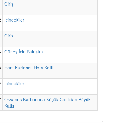
1
Giriş
2
İçindekiler
1
Giriş
6
Güneş İçin Buluştuk
8
Hem Kurtarıcı, Hem Katil
2
İçindekiler
7
Okyanus Karbonuna Küçük Canlıdan Büyük
Katkı