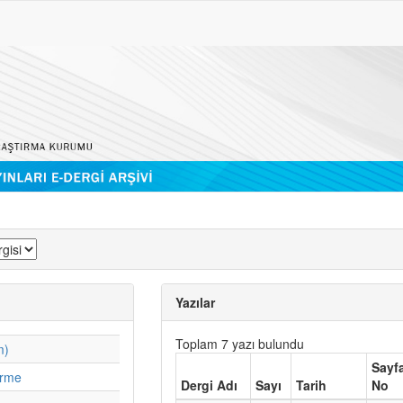
Yazılar
Toplam 7 yazı bulundu
m)
Sayf
irme
Dergi Adı
Sayı
Tarih
No