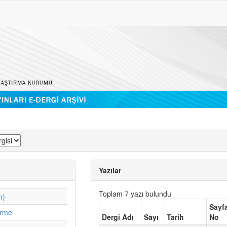
Yazılar
Toplam 7 yazı bulundu
m)
Sayf
irme
Dergi Adı
Sayı
Tarih
No