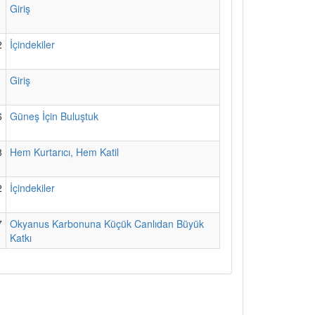
1
Giriş
2
İçindekiler
1
Giriş
6
Güneş İçin Buluştuk
8
Hem Kurtarıcı, Hem Katil
2
İçindekiler
7
Okyanus Karbonuna Küçük Canlıdan Büyük
Katkı