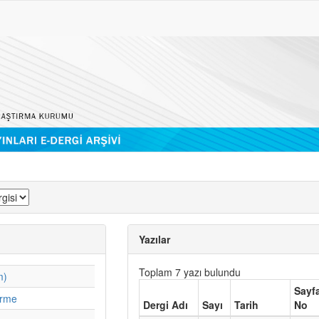
Yazılar
Toplam 7 yazı bulundu
m)
Sayf
irme
Dergi Adı
Sayı
Tarih
No