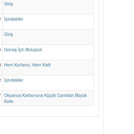
1
Giriş
2
İçindekiler
1
Giriş
6
Güneş İçin Buluştuk
8
Hem Kurtarıcı, Hem Katil
2
İçindekiler
7
Okyanus Karbonuna Küçük Canlıdan Büyük
Katkı