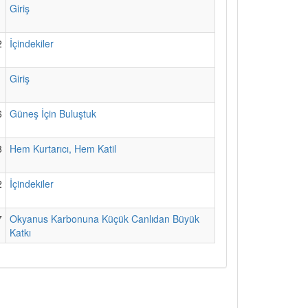
1
Giriş
2
İçindekiler
1
Giriş
6
Güneş İçin Buluştuk
8
Hem Kurtarıcı, Hem Katil
2
İçindekiler
7
Okyanus Karbonuna Küçük Canlıdan Büyük
Katkı