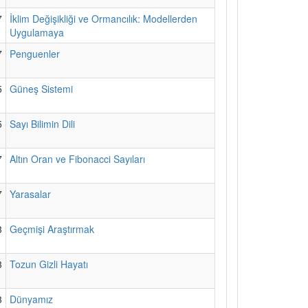
7
İklim Değişikliği ve Ormancılık: Modellerden
Uygulamaya
7
Penguenler
5
Güneş Sistemi
5
Sayı Bilimin Dili
7
Altın Oran ve Fibonacci Sayıları
7
Yarasalar
3
Geçmişi Araştırmak
3
Tozun Gizli Hayatı
3
Dünyamız