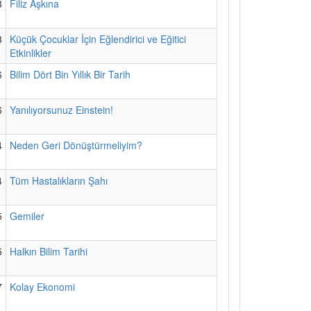
3
Filiz Aşkına
3
Küçük Çocuklar İçin Eğlendirici ve Eğitici
Etkinlikler
6
Bilim Dört Bin Yıllık Bir Tarih
6
Yanılıyorsunuz Einstein!
4
Neden Geri Dönüştürmeliyim?
4
Tüm Hastalıkların Şahı
5
Gemiler
5
Halkın Bilim Tarihi
7
Kolay Ekonomi