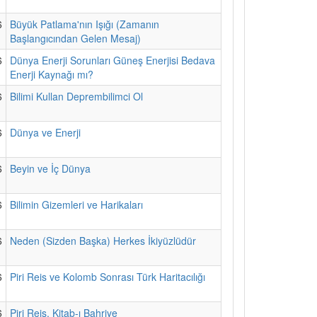
6
Büyük Patlama'nın Işığı (Zamanın
Başlangıcından Gelen Mesaj)
6
Dünya Enerji Sorunları Güneş Enerjisi Bedava
Enerji Kaynağı mı?
6
Bilimi Kullan Deprembilimci Ol
6
Dünya ve Enerji
6
Beyin ve İç Dünya
6
Bilimin Gizemleri ve Harikaları
6
Neden (Sizden Başka) Herkes İkiyüzlüdür
6
Piri Reis ve Kolomb Sonrası Türk Haritacılığı
6
Piri Reis, Kitab-ı Bahriye