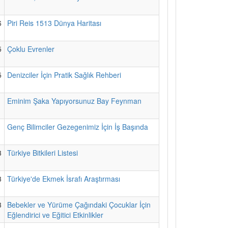
6
Piri Reis 1513 Dünya Haritası
5
Çoklu Evrenler
5
Denizciler İçin Pratik Sağlık Rehberi
1
Eminim Şaka Yapıyorsunuz Bay Feynman
1
Genç Bilimciler Gezegenimiz İçin İş Başında
3
Türkiye Bitkileri Listesi
3
Türkiye'de Ekmek İsrafı Araştırması
3
Bebekler ve Yürüme Çağındaki Çocuklar İçin
Eğlendirici ve Eğitici Etkinlikler