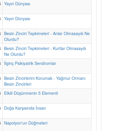
6
Yayın Dünyası
6
Yayın Dünyası
6
Besin Zinciri Tepkimeleri - Arılar Olmasaydı Ne
Olurdu?
6
Besin Zinciri Tepkimeleri - Kurtlar Olmasaydı
Ne Olurdu?
6
İlginç Psikiyatrik Sendromlar
6
Besin Zincirlerini Korumak - Yağmur Ormanı
Besin Zincirleri
6
Etkili Düşünmenin 5 Elementi
6
Doğa Karşısında İnsan
6
Napolyon'un Düğmeleri