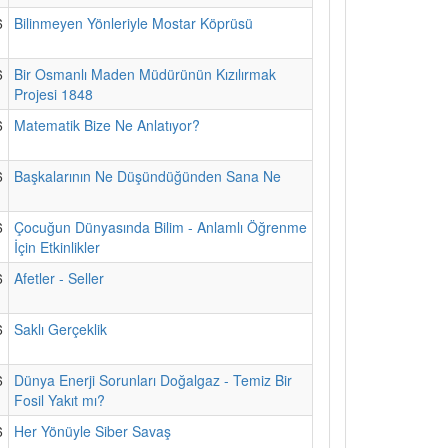
6
Bilinmeyen Yönleriyle Mostar Köprüsü
6
Bir Osmanlı Maden Müdürünün Kızılırmak
Projesi 1848
6
Matematik Bize Ne Anlatıyor?
6
Başkalarının Ne Düşündüğünden Sana Ne
6
Çocuğun Dünyasında Bilim - Anlamlı Öğrenme
İçin Etkinlikler
6
Afetler - Seller
6
Saklı Gerçeklik
6
Dünya Enerji Sorunları Doğalgaz - Temiz Bir
Fosil Yakıt mı?
6
Her Yönüyle Siber Savaş