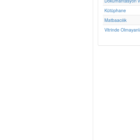
Dokümantasyon v
Kütüphane
Matbaacılık
Vitrinde Olmayanl