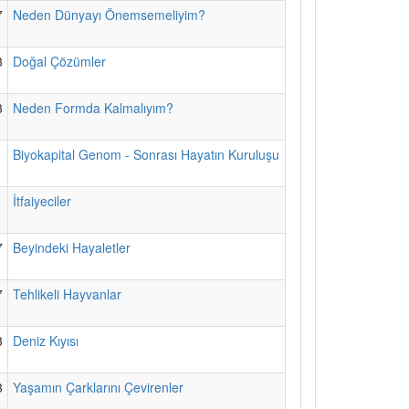
7
Neden Dünyayı Önemsemeliyim?
3
Doğal Çözümler
3
Neden Formda Kalmalıyım?
1
Biyokapital Genom - Sonrası Hayatın Kuruluşu
1
İtfaiyeciler
7
Beyindeki Hayaletler
7
Tehlikeli Hayvanlar
3
Deniz Kıyısı
3
Yaşamın Çarklarını Çevirenler