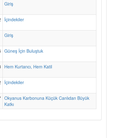
1
Giriş
2
İçindekiler
1
Giriş
6
Güneş İçin Buluştuk
8
Hem Kurtarıcı, Hem Katil
2
İçindekiler
7
Okyanus Karbonuna Küçük Canlıdan Büyük
Katkı