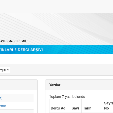
Yazılar
Toplam 7 yazı bulundu
m)
Sayf
irme
Dergi Adı
Sayı
Tarih
No