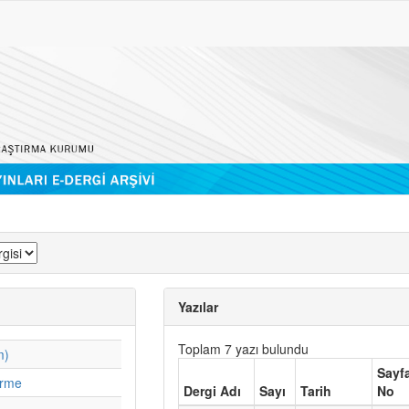
Yazılar
Toplam 7 yazı bulundu
m)
Sayf
irme
Dergi Adı
Sayı
Tarih
No