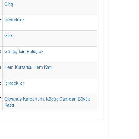
1
Giriş
2
İçindekiler
1
Giriş
6
Güneş İçin Buluştuk
8
Hem Kurtarıcı, Hem Katil
2
İçindekiler
7
Okyanus Karbonuna Küçük Canlıdan Büyük
Katkı