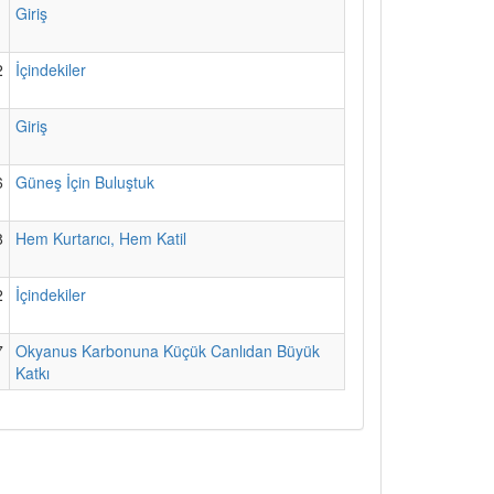
1
Giriş
2
İçindekiler
1
Giriş
6
Güneş İçin Buluştuk
8
Hem Kurtarıcı, Hem Katil
2
İçindekiler
7
Okyanus Karbonuna Küçük Canlıdan Büyük
Katkı