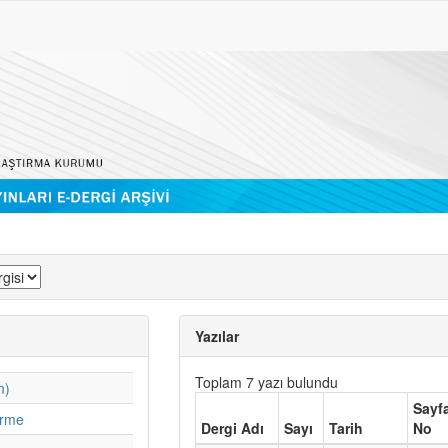
Yazılar
Toplam 7 yazı bulundu
m)
Sayf
irme
Dergi Adı
Sayı
Tarih
No