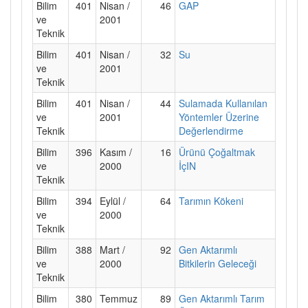
Bilim
401
Nisan /
46
GAP
ve
2001
Teknik
Bilim
401
Nisan /
32
Su
ve
2001
Teknik
Bilim
401
Nisan /
44
Sulamada Kullanılan
ve
2001
Yöntemler Üzerine
Teknik
Değerlendirme
Bilim
396
Kasım /
16
Ürünü Çoğaltmak
ve
2000
İçIN
Teknik
Bilim
394
Eylül /
64
Tarımın Kökeni
ve
2000
Teknik
Bilim
388
Mart /
92
Gen Aktarımlı
ve
2000
Bitkilerin Geleceği
Teknik
Bilim
380
Temmuz
89
Gen Aktarımlı Tarım