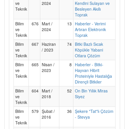
ve
2024
Kendini Sulayan ve
Teknik
Besleyen Akıllı
Toprak
Bilim
676
Mart /
13
Haberler - Verimi
ve
2024
Artıran Elektronik
Teknik
Toprak
Bilim
667
Haziran
74
Bitki Bazlı Sıcak
ve
/ 2023
Köpükle Yabani
Teknik
Otlara Çözüm
Bilim
665
Nisan /
8
Haberler - Bitki-
ve
2023
Hayvan Hibrit
Teknik
Proteiniyle Hastalığa
Dirençli Bitkiler
Bilim
604
Mart /
52
On Bin Yıllık Miras
ve
2018
Siyez
Teknik
Bilim
579
Şubat /
36
Şekere "Tat"lı Çözüm
ve
2016
- Stevya
Teknik