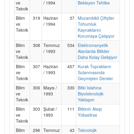
ve
/ 1994
Bekleyen Tehlike
Teknik
Bilim
319
Haziran
37
Mozambikli Çiftçiler
ve
/ 1994
Tohumluk
Teknik
Kaynaklarını
Korumaya Çalışıyor
Bilim
308
Temmuz
534
Elektromanyetik
ve
/ 1993
Alanlarda Bitkiler
Teknik
Daha Kolay Gelişiyor
Bilim
307
Haziran
457
Kurak Toprakların
ve
/ 1993
Sulanmasında
Teknik
Geçmişten Dersler
Bilim
306
Mayıs /
330
Bitki Islahına
ve
1993
Biyoteknolojik
Teknik
Yaklaşım
Bilim
303
Şubat /
111
Bitkinin Ateşi
ve
1993
Yükselirse
Teknik
Bilim
296
Temmuz
43
Teknolojik