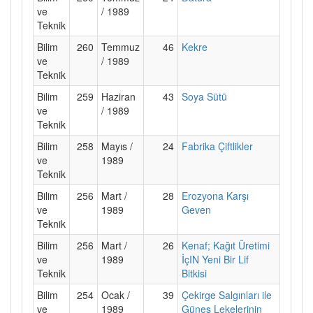
ve
/ 1989
Teknik
Bilim
260
Temmuz
46
Kekre
ve
/ 1989
Teknik
Bilim
259
Haziran
43
Soya Sütü
ve
/ 1989
Teknik
Bilim
258
Mayıs /
24
Fabrika Çiftlikler
ve
1989
Teknik
Bilim
256
Mart /
28
Erozyona Karşı
ve
1989
Geven
Teknik
Bilim
256
Mart /
26
Kenaf; Kağıt Üretimi
ve
1989
İçIN Yeni Bir Lif
Teknik
Bitkisi
Bilim
254
Ocak /
39
Çekirge Salgınları ile
ve
1989
Güneş Lekelerinin