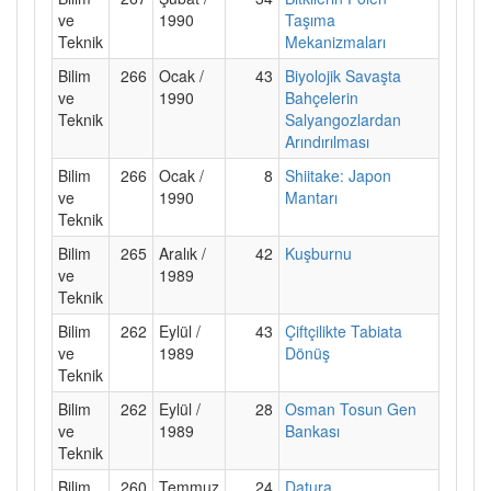
ve
1990
Taşıma
Teknik
Mekanizmaları
Bilim
266
Ocak /
43
Biyolojik Savaşta
ve
1990
Bahçelerin
Teknik
Salyangozlardan
Arındırılması
Bilim
266
Ocak /
8
Shiitake: Japon
ve
1990
Mantarı
Teknik
Bilim
265
Aralık /
42
Kuşburnu
ve
1989
Teknik
Bilim
262
Eylül /
43
Çiftçilikte Tabiata
ve
1989
Dönüş
Teknik
Bilim
262
Eylül /
28
Osman Tosun Gen
ve
1989
Bankası
Teknik
Bilim
260
Temmuz
24
Datura