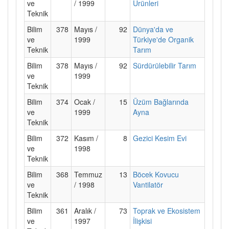
ve
/ 1999
Ürünleri
Teknik
Bilim
378
Mayıs /
92
Dünya'da ve
ve
1999
Türkiye'de Organik
Teknik
Tarım
Bilim
378
Mayıs /
92
Sürdürülebilir Tarım
ve
1999
Teknik
Bilim
374
Ocak /
15
Üzüm Bağlarında
ve
1999
Ayna
Teknik
Bilim
372
Kasım /
8
Gezici Kesim Evi
ve
1998
Teknik
Bilim
368
Temmuz
13
Böcek Kovucu
ve
/ 1998
Vantilatör
Teknik
Bilim
361
Aralık /
73
Toprak ve Ekosistem
ve
1997
İlişkisi