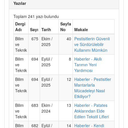
Yazılar
Toplam 241 yazı bulundu
Dergi
Sayfa
Adı
Sayı
Tarih
No
Makale
Bilim
675
Ekim /
40
Pestisitlerin Güvenli
ve
2025
ve Sürdürülebilir
Teknik
Kullanımı Mümkün
Bilim
694
Eylül /
8
Haberler - Akıllı
ve
2025
Tarımın Yeni
Teknik
Yardımcısı
Bilim
694
Eylül /
12
Haberler - Pestisitler
ve
2025
Mantarlarla
Teknik
Mücadeleyi Nasıl
Etkiliyor?
Bilim
683
Ekim /
13
Haberler - Patates
ve
2024
Atıklarından Elde
Teknik
Edilen Tekstil Lifleri
Bilim
682
Eylül /
14
Haberler - Kendi