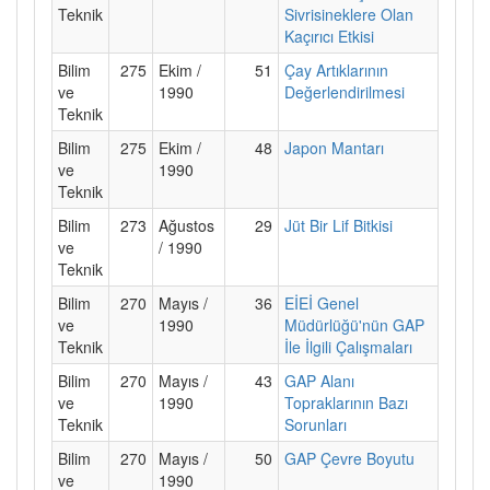
Teknik
Sivrisineklere Olan
Kaçırıcı Etkisi
Bilim
275
Ekim /
51
Çay Artıklarının
ve
1990
Değerlendirilmesi
Teknik
Bilim
275
Ekim /
48
Japon Mantarı
ve
1990
Teknik
Bilim
273
Ağustos
29
Jüt Bir Lif Bitkisi
ve
/ 1990
Teknik
Bilim
270
Mayıs /
36
EİEİ Genel
ve
1990
Müdürlüğü'nün GAP
Teknik
İle İlgili Çalışmaları
Bilim
270
Mayıs /
43
GAP Alanı
ve
1990
Topraklarının Bazı
Teknik
Sorunları
Bilim
270
Mayıs /
50
GAP Çevre Boyutu
ve
1990