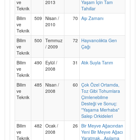
ve
2013
Yaşam İçin Tam
Teknik
Tahıllar
Bilim
509
Nisan /
70
Aşı Zamanı
ve
2010
Teknik
Bilim
500
Temmuz
72
Hayvancılıkta Gen
ve
/ 2009
Çağı
Teknik
Bilim
490
Eylül /
31
Atık Suyla Tarım
ve
2008
Teknik
Bilim
485
Nisan /
60
Çok Özel Ortamda,
ve
2008
Toz Gibi Tohumlara
Teknik
Çimlenebilme
Desteği ve Sonuç:
"Yaşama Merhaba"
Salep Orkideleri
Bilim
482
Ocak /
26
Bir Meyve Ağacından
ve
2008
Yeni Bir Meyve Ağacı
Teknik
Yaratmak...Aşılama