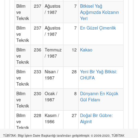
Bilim
237
Ağustos
7
Bitkisel Yağ
ve
/ 1987
Açığımızda Kolzanın
Teknik
Yeri
Bilim
237
Ağustos
7
En Güzel Çimenlik
ve
/ 1987
Teknik
Bilim
236
Temmuz
12
Kakao
ve
/ 1987
Teknik
Bilim
233
Nisan /
28
Yeni Bir Yağ Bitkisi:
ve
1987
CHUFA
Teknik
Bilim
230
Ocak /
8
Dünyanın En Küçük
ve
1987
Gül Fidanı
Teknik
Bilim
228
Kasım /
27
Doğal Bir Gübre:
ve
1986
Alginit
Teknik
TÜBİTAK- Bilgi İşlem Daire Başkanlığı tarafından geliştirilmiştir. © 2009-2020, TÜBİTAK
Bilim
228
Kasım /
4
Yeni Kültür Bitkileri