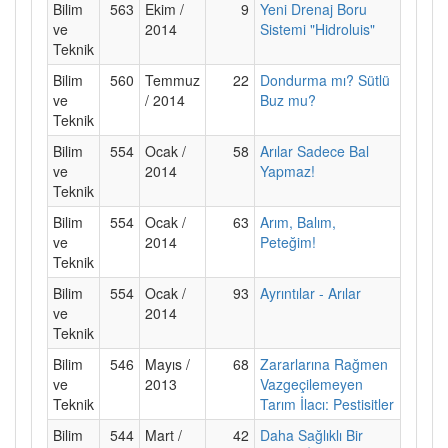
Bilim
563
Ekim /
9
Yeni Drenaj Boru
ve
2014
Sistemi "Hidroluis"
Teknik
Bilim
560
Temmuz
22
Dondurma mı? Sütlü
ve
/ 2014
Buz mu?
Teknik
Bilim
554
Ocak /
58
Arılar Sadece Bal
ve
2014
Yapmaz!
Teknik
Bilim
554
Ocak /
63
Arım, Balım,
ve
2014
Peteğim!
Teknik
Bilim
554
Ocak /
93
Ayrıntılar - Arılar
ve
2014
Teknik
Bilim
546
Mayıs /
68
Zararlarına Rağmen
ve
2013
Vazgeçilemeyen
Teknik
Tarım İlacı: Pestisitler
Bilim
544
Mart /
42
Daha Sağlıklı Bir