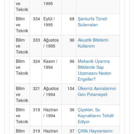
ve
1995
Teknik
Bilim
334
Eylül /
68
Şanlıurfa Tüneli
ve
1995
Sulamaları
Teknik
Bilim
333
Ağustos
96
Akuatik Bitkilerin
ve
/ 1995
Kullanımı
Teknik
Bilim
324
Kasım /
96
Mekanik Uyarma
ve
1994
Bitkilerde Sap
Teknik
Uzamasını Neden
Engeller?
Bilim
321
Ağustos
104
Ülkemiz Asmalarının
ve
/ 1994
Gen Potansiyeli
Teknik
Bilim
319
Haziran
36
Çiçekler, Su
ve
/ 1994
Kaynaklarını Tehdit
Teknik
Ediyor
Bilim
319
Haziran
37
Çiftlik Hayvanlarını