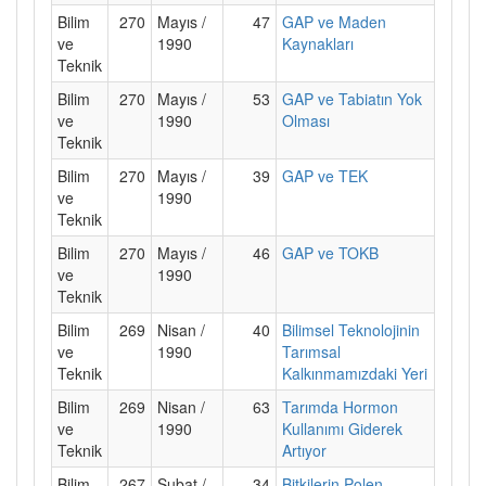
Bilim
270
Mayıs /
47
GAP ve Maden
ve
1990
Kaynakları
Teknik
Bilim
270
Mayıs /
53
GAP ve Tabiatın Yok
ve
1990
Olması
Teknik
Bilim
270
Mayıs /
39
GAP ve TEK
ve
1990
Teknik
Bilim
270
Mayıs /
46
GAP ve TOKB
ve
1990
Teknik
Bilim
269
Nisan /
40
Bilimsel Teknolojinin
ve
1990
Tarımsal
Teknik
Kalkınmamızdaki Yeri
Bilim
269
Nisan /
63
Tarımda Hormon
ve
1990
Kullanımı Giderek
Teknik
Artıyor
Bilim
267
Şubat /
34
Bitkilerin Polen