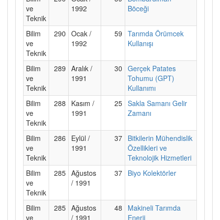
ve
1992
Böceği
Teknik
Bilim
290
Ocak /
59
Tarımda Örümcek
ve
1992
Kullanışı
Teknik
Bilim
289
Aralık /
30
Gerçek Patates
ve
1991
Tohumu (GPT)
Teknik
Kullanımı
Bilim
288
Kasım /
25
Sakla Samanı Gelir
ve
1991
Zamanı
Teknik
Bilim
286
Eylül /
37
Bitkilerin Mühendislik
ve
1991
Özellikleri ve
Teknik
Teknolojik Hizmetleri
Bilim
285
Ağustos
37
Biyo Kolektörler
ve
/ 1991
Teknik
Bilim
285
Ağustos
48
Makineli Tarımda
ve
/ 1991
Enerji