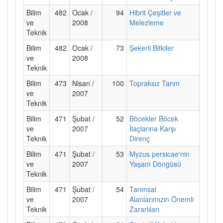
Bilim
482
Ocak /
94
Hibrit Çeşitler ve
ve
2008
Melezleme
Teknik
Bilim
482
Ocak /
73
Şekerli Bitkiler
ve
2008
Teknik
Bilim
473
Nisan /
100
Topraksız Tarım
ve
2007
Teknik
Bilim
471
Şubat /
52
Böcekler Böcek
ve
2007
İlaçlarına Karşı
Teknik
Direnç
Bilim
471
Şubat /
53
Myzus persicae'nin
ve
2007
Yaşam Döngüsü
Teknik
Bilim
471
Şubat /
54
Tarımsal
ve
2007
Alanlarımızın Önemli
Teknik
Zararlıları