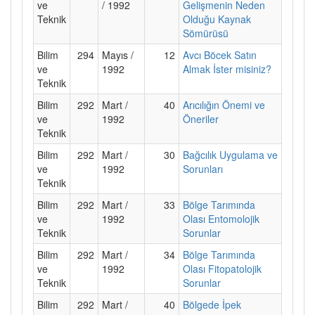
ve
/ 1992
Gelişmenin Neden
Teknik
Olduğu Kaynak
Sömürüsü
Bilim
294
Mayıs /
12
Avcı Böcek Satın
ve
1992
Almak İster misiniz?
Teknik
Bilim
292
Mart /
40
Arıcılığın Önemi ve
ve
1992
Öneriler
Teknik
Bilim
292
Mart /
30
Bağcılık Uygulama ve
ve
1992
Sorunları
Teknik
Bilim
292
Mart /
33
Bölge Tarımında
ve
1992
Olası Entomolojik
Teknik
Sorunlar
Bilim
292
Mart /
34
Bölge Tarımında
ve
1992
Olası Fitopatolojik
Teknik
Sorunlar
Bilim
292
Mart /
40
Bölgede İpek