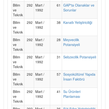
Bilim
292
Mart /
61
GAP'ta Olanaklar ve
ve
1992
Sorunlar
Teknik
Bilim
292
Mart /
38
Kanatlı Yetiştiriciliği
ve
1992
Teknik
Bilim
292
Mart /
28
Meyvecilik
ve
1992
Potansiyeli
Teknik
Bilim
292
Mart /
31
Sebzecilik Potansiyeli
ve
1992
Teknik
Bilim
292
Mart /
57
Sosyokültürel Yapıda
ve
1992
İnsan Faktörü
Teknik
Bilim
292
Mart /
41
Su Ürünleri
ve
1992
Planlaması
Teknik
Bilim
292
Mart /
36
Süt Sığırı Yetiştiriciliği