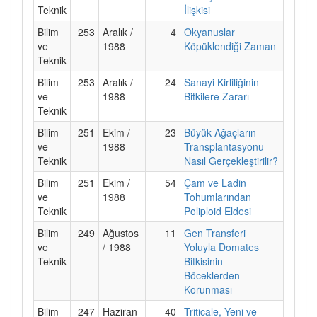
Teknik
İlişkisi
Bilim
253
Aralık /
4
Okyanuslar
ve
1988
Köpüklendiği Zaman
Teknik
Bilim
253
Aralık /
24
Sanayi Kirliliğinin
ve
1988
Bitkilere Zararı
Teknik
Bilim
251
Ekim /
23
Büyük Ağaçların
ve
1988
Transplantasyonu
Teknik
Nasıl Gerçekleştirilir?
Bilim
251
Ekim /
54
Çam ve Ladin
ve
1988
Tohumlarından
Teknik
Poliploid Eldesi
Bilim
249
Ağustos
11
Gen Transferi
ve
/ 1988
Yoluyla Domates
Teknik
Bitkisinin
Böceklerden
Korunması
Bilim
247
Haziran
40
Triticale, Yeni ve