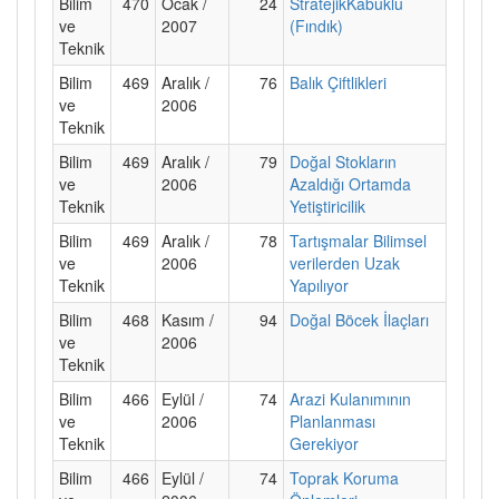
Bilim
470
Ocak /
24
StratejikKabuklu
ve
2007
(Fındık)
Teknik
Bilim
469
Aralık /
76
Balık Çiftlikleri
ve
2006
Teknik
Bilim
469
Aralık /
79
Doğal Stokların
ve
2006
Azaldığı Ortamda
Teknik
Yetiştiricilik
Bilim
469
Aralık /
78
Tartışmalar Bilimsel
ve
2006
verilerden Uzak
Teknik
Yapılıyor
Bilim
468
Kasım /
94
Doğal Böcek İlaçları
ve
2006
Teknik
Bilim
466
Eylül /
74
Arazi Kulanımının
ve
2006
Planlanması
Teknik
Gerekiyor
Bilim
466
Eylül /
74
Toprak Koruma