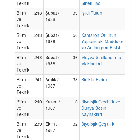
Teknik
Sinek İlacı
Bilim
243
Şubat /
39
Işıklı Tütün
ve
1988
Teknik
Bilim
243
Şubat /
50
Kantaron Otu'nun
ve
1988
Yapısındaki Maddeler
Teknik
ve Antimigren Etkisi
Bilim
243
Şubat /
36
Meyve Sınıflandırma
ve
1988
Makineleri
Teknik
Bilim
241
Aralık /
38
Birlikte Evrim
ve
1987
Teknik
Bilim
240
Kasım /
16
Biyolojik Çeşitlilik ve
ve
1987
Dünya Besin
Teknik
Kaynakları
Bilim
239
Ekim /
32
Biyolojik Çeşitlilik
ve
1987
Teknik