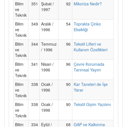
Bilim
351
Şubat /
92
Mikoriza Nedir?
ve
1997
Teknik
Bilim
349
Aralık /
54
Toprakta Çinko
ve
1996
Eksikliği
Teknik
Bilim
344
Temmuz
96
Tekstil Lifleri ve
ve
/ 1996
Kullanım Özellikleri
Teknik
Bilim
341
Nisan /
96
Çevre Korumada
ve
1996
Tarımsal Yayım
Teknik
Bilim
338
Ocak /
90
Kar Taneleri de İşe
ve
1996
Yarar
Teknik
Bilim
338
Ocak /
90
Tekstil Giyim Yazılımı
ve
1996
Teknik
Bilim
334
Eylül /
68
GAP ve Kalkınma