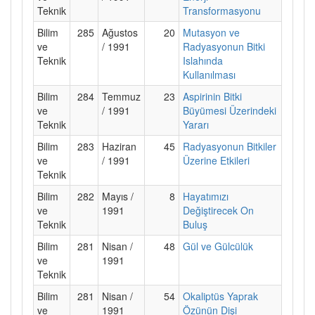
Teknik
Transformasyonu
Bilim
285
Ağustos
20
Mutasyon ve
ve
/ 1991
Radyasyonun Bitki
Teknik
Islahında
Kullanılması
Bilim
284
Temmuz
23
Aspirinin Bitki
ve
/ 1991
Büyümesi Üzerindeki
Teknik
Yararı
Bilim
283
Haziran
45
Radyasyonun Bitkiler
ve
/ 1991
Üzerine Etkileri
Teknik
Bilim
282
Mayıs /
8
Hayatımızı
ve
1991
Değiştirecek On
Teknik
Buluş
Bilim
281
Nisan /
48
Gül ve Gülcülük
ve
1991
Teknik
Bilim
281
Nisan /
54
Okaliptüs Yaprak
ve
1991
Özünün Dişi