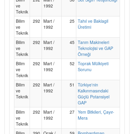
ve
1992
Teknik
Bilim
292
Mart /
25
Tahıl ve Baklagil
ve
1992
Üretimi
Teknik
Bilim
292
Mart /
45
Tarım Makineleri
ve
1992
Teknolojisi ve GAP
Teknik
Örneği
Bilim
292
Mart /
52
Toprak Mülkiyeti
ve
1992
Sorunu
Teknik
Bilim
292
Mart /
51
Türkiye'nin
ve
1992
Kalkınmasındaki
Teknik
Güçlü Potansiyel
GAP
Bilim
292
Mart /
27
Yem Bitkileri, Çayır-
ve
1992
Mera
Teknik
Bilim
290
Ocak /
59
Bombardıman