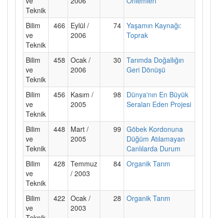
ve
2006
Önlemleri
Teknik
Bilim
466
Eylül /
74
Yaşamın Kaynağı:
ve
2006
Toprak
Teknik
Bilim
458
Ocak /
30
Tarımda Doğallığın
ve
2006
Geri Dönüşü
Teknik
Bilim
456
Kasım /
98
Dünya'nın En Büyük
ve
2005
Seraları Eden Projesi
Teknik
Bilim
448
Mart /
99
Göbek Kordonuna
ve
2005
Düğüm Atılamayan
Teknik
Canlılarda Durum
Bilim
428
Temmuz
84
Organik Tarım
ve
/ 2003
Teknik
Bilim
422
Ocak /
28
Organik Tarım
ve
2003
Teknik