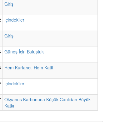
1
Giriş
2
İçindekiler
1
Giriş
6
Güneş İçin Buluştuk
8
Hem Kurtarıcı, Hem Katil
2
İçindekiler
7
Okyanus Karbonuna Küçük Canlıdan Büyük
Katkı