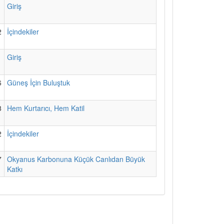
1
Giriş
2
İçindekiler
1
Giriş
6
Güneş İçin Buluştuk
8
Hem Kurtarıcı, Hem Katil
2
İçindekiler
7
Okyanus Karbonuna Küçük Canlıdan Büyük
Katkı