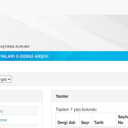
Yazılar
Toplam 7 yazı bulundu
m)
Sayf
irme
Dergi Adı
Sayı
Tarih
No