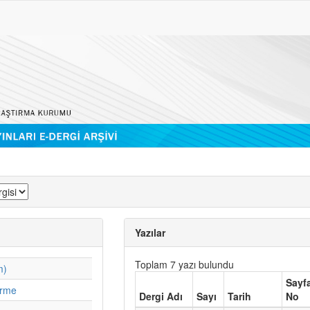
Yazılar
Toplam 7 yazı bulundu
m)
Sayf
irme
Dergi Adı
Sayı
Tarih
No