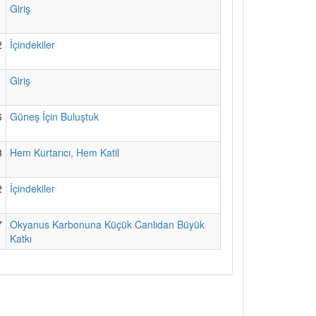
1
Giriş
2
İçindekiler
1
Giriş
6
Güneş İçin Buluştuk
8
Hem Kurtarıcı, Hem Katil
2
İçindekiler
7
Okyanus Karbonuna Küçük Canlıdan Büyük
Katkı