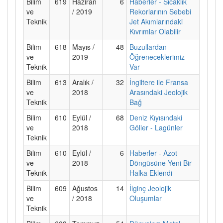
Bilim
619
Haziran
6
Haberler - Sıcaklık
ve
/ 2019
Rekorlarının Sebebi
Teknik
Jet Akımlarındaki
Kıvrımlar Olabilir
Bilim
618
Mayıs /
48
Buzullardan
ve
2019
Öğreneceklerimiz
Teknik
Var
Bilim
613
Aralık /
32
İngiltere ile Fransa
ve
2018
Arasındaki Jeolojik
Teknik
Bağ
Bilim
610
Eylül /
68
Deniz Kıyısındaki
ve
2018
Göller - Lagünler
Teknik
Bilim
610
Eylül /
6
Haberler - Azot
ve
2018
Döngüsüne Yeni Bir
Teknik
Halka Eklendi
Bilim
609
Ağustos
14
İlginç Jeolojik
ve
/ 2018
Oluşumlar
Teknik