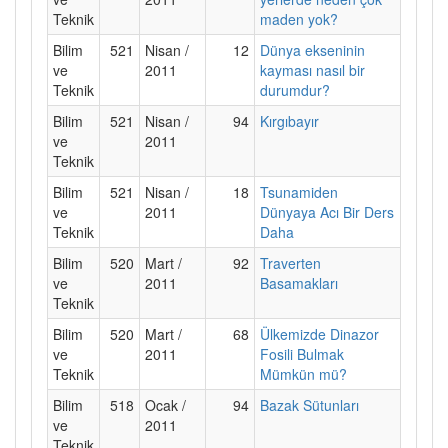
Teknik
maden yok?
Bilim
521
Nisan /
12
Dünya ekseninin
ve
2011
kayması nasıl bir
Teknik
durumdur?
Bilim
521
Nisan /
94
Kırgıbayır
ve
2011
Teknik
Bilim
521
Nisan /
18
Tsunamiden
ve
2011
Dünyaya Acı Bir Ders
Teknik
Daha
Bilim
520
Mart /
92
Traverten
ve
2011
Basamakları
Teknik
Bilim
520
Mart /
68
Ülkemizde Dinazor
ve
2011
Fosili Bulmak
Teknik
Mümkün mü?
Bilim
518
Ocak /
94
Bazak Sütunları
ve
2011
Teknik