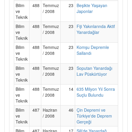
Bilim
488
Temmuz
23
Beşikte Yaşayan
ve
/ 2008
Japonlar
Teknik
Bilim
488
Temmuz
23
Fiji Yakınlarında Aktif
ve
/ 2008
Yanardağlar
Teknik
Bilim
488
Temmuz
23
Komşu Depremle
ve
/ 2008
Sallandı
Teknik
Bilim
488
Temmuz
23
Soputan Yanardağı
ve
/ 2008
Lav Püskürtüyor
Teknik
Bilim
488
Temmuz
14
635 Milyon Yıl Sonra
ve
/ 2008
Suçlu Bulundu
Teknik
Bilim
487
Haziran
46
Çin Depremi ve
ve
/ 2008
Türkiye'de Deprem
Teknik
Gerçeği
Bilim
487
Haziran
17
Şili'de Yanardağ