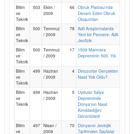
Bilim
503
Ekim /
66
Obruk Platosu'nda
ve
2009
Devam Eden Obruk
Teknik
Oluşumları
Bilim
500
Temmuz
78
Adli Araştırmalarda
ve
/ 2009
Yeni bir Pencere: Adli
Teknik
Jeofizik
Bilim
500
Temmuz
17
1509 Marmara
ve
/ 2009
Depreminin 500. Yılı
Teknik
Bilim
499
Haziran
4
Dinozorlar Gerçekten
ve
/ 2009
Nasıl Yok Oldu?
Teknik
Bilim
499
Haziran
5
Uydular İtalya
ve
/ 2009
Depreminde
Teknik
Dünya'nın Nasıl
Kımıldadığını
Görüntüledi
Bilim
497
Nisan /
70
Dünyanın Jeolojik
ve
2009
Tarihinden Sayfalar