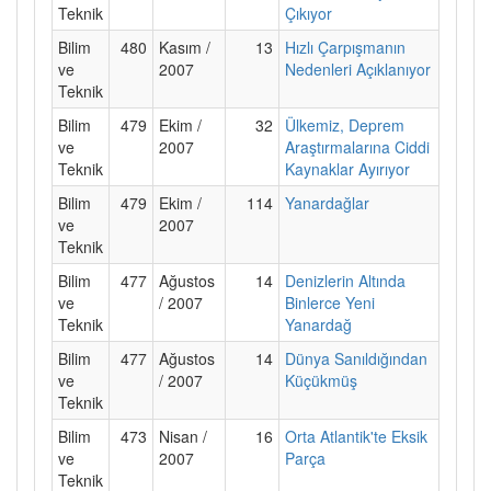
Teknik
Çıkıyor
Bilim
480
Kasım /
13
Hızlı Çarpışmanın
ve
2007
Nedenleri Açıklanıyor
Teknik
Bilim
479
Ekim /
32
Ülkemiz, Deprem
ve
2007
Araştırmalarına Ciddi
Teknik
Kaynaklar Ayırıyor
Bilim
479
Ekim /
114
Yanardağlar
ve
2007
Teknik
Bilim
477
Ağustos
14
Denizlerin Altında
ve
/ 2007
Binlerce Yeni
Teknik
Yanardağ
Bilim
477
Ağustos
14
Dünya Sanıldığından
ve
/ 2007
Küçükmüş
Teknik
Bilim
473
Nisan /
16
Orta Atlantik'te Eksik
ve
2007
Parça
Teknik