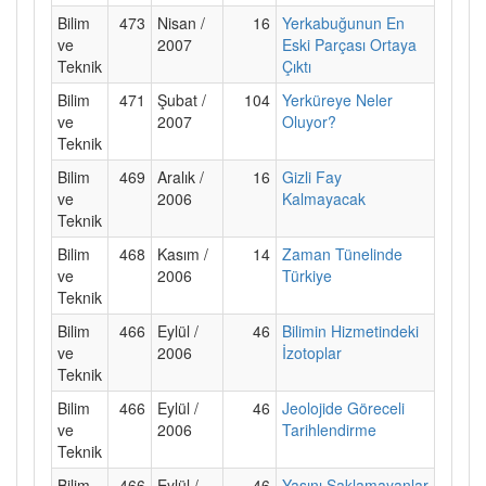
Bilim
473
Nisan /
16
Yerkabuğunun En
ve
2007
Eski Parçası Ortaya
Teknik
Çıktı
Bilim
471
Şubat /
104
Yerküreye Neler
ve
2007
Oluyor?
Teknik
Bilim
469
Aralık /
16
Gizli Fay
ve
2006
Kalmayacak
Teknik
Bilim
468
Kasım /
14
Zaman Tünelinde
ve
2006
Türkiye
Teknik
Bilim
466
Eylül /
46
Bilimin Hizmetindeki
ve
2006
İzotoplar
Teknik
Bilim
466
Eylül /
46
Jeolojide Göreceli
ve
2006
Tarihlendirme
Teknik
Bilim
466
Eylül /
46
Yaşını Saklamayanlar