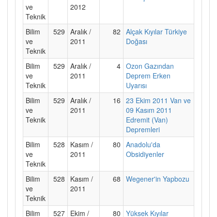
ve
2012
Teknik
Bilim
529
Aralık /
82
Alçak Kıyılar Türkiye
ve
2011
Doğası
Teknik
Bilim
529
Aralık /
4
Ozon Gazından
ve
2011
Deprem Erken
Teknik
Uyarısı
Bilim
529
Aralık /
16
23 Ekim 2011 Van ve
ve
2011
09 Kasım 2011
Teknik
Edremit (Van)
Depremleri
Bilim
528
Kasım /
80
Anadolu'da
ve
2011
Obsidiyenler
Teknik
Bilim
528
Kasım /
68
Wegener'in Yapbozu
ve
2011
Teknik
Bilim
527
Ekim /
80
Yüksek Kıyılar