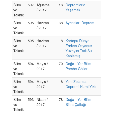
Bilim
597
Ağustos
16
Depremlerle
ve
/ 2017
Yaşamak
Teknik
Bilim
595
Haziran
68
Ayrıntılar: Deprem
ve
/ 2017
Teknik
Bilim
595
Haziran
8
Kartopu Dünya
ve
/ 2017
Erirken Okyanus
Teknik
Yüzeyini Tatlı Su
Kaplamış
Bilim
594
Mayıs /
70
Doğa - Yer Bilim -
ve
2017
Pembe Göller
Teknik
Bilim
594
Mayıs /
8
Yeni Zelanda
ve
2017
Depremi Kural Yıktı
Teknik
Bilim
593
Nisan /
78
Doğa - Yer Bilim -
ve
2017
Silfra Çatlağı
Teknik