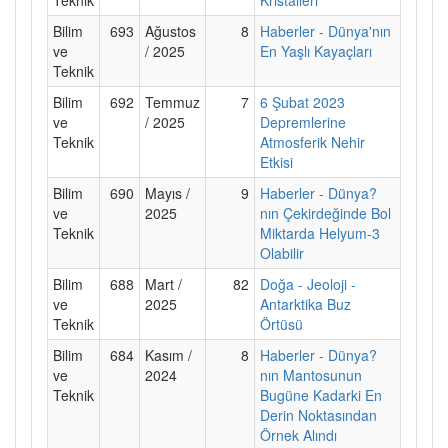
Bilim
693
Ağustos
8
Haberler - Dünya'nın
ve
/ 2025
En Yaşlı Kayaçları
Teknik
Bilim
692
Temmuz
7
6 Şubat 2023
ve
/ 2025
Depremlerine
Teknik
Atmosferik Nehir
Etkisi
Bilim
690
Mayıs /
9
Haberler - Dünya?
ve
2025
nın Çekirdeğinde Bol
Teknik
Miktarda Helyum-3
Olabilir
Bilim
688
Mart /
82
Doğa - Jeoloji -
ve
2025
Antarktika Buz
Teknik
Örtüsü
Bilim
684
Kasım /
8
Haberler - Dünya?
ve
2024
nın Mantosunun
Teknik
Bugüne Kadarki En
Derin Noktasından
Örnek Alındı