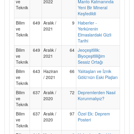
ve
2022
Manto Katmanında
Teknik
Yeni Bir Mineral
Keşfedildi
Bilim
649
Aralık /
9
Haberler -
ve
2021
Yerkürenin
Teknik
Elmaslardaki Gizli
Tarihi
Bilim
649
Aralık /
64
Jeoçeşitlilik:
ve
2021
Biyoçeşitliliğim
Teknik
Sessiz Ortağı
Bilim
643
Haziran
66
Yalıtaşları ve İznik
ve
/ 2021
Gölü'nün Eski Plajları
Teknik
Bilim
637
Aralık /
72
Depremlerden Nasıl
ve
2020
Korunmalıyız?
Teknik
Bilim
637
Aralık /
97
Özel Ek: Deprem
ve
2020
Posteri
Teknik