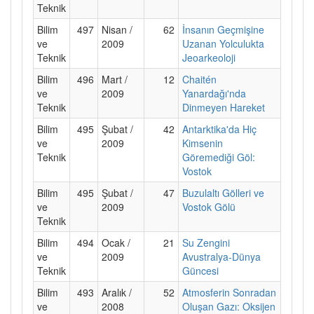
Teknik
Bilim
497
Nisan /
62
İnsanın Geçmişine
ve
2009
Uzanan Yolculukta
Teknik
Jeoarkeoloji
Bilim
496
Mart /
12
Chaitén
ve
2009
Yanardağı'nda
Teknik
Dinmeyen Hareket
Bilim
495
Şubat /
42
Antarktika'da Hiç
ve
2009
Kimsenin
Teknik
Göremediği Göl:
Vostok
Bilim
495
Şubat /
47
Buzulaltı Gölleri ve
ve
2009
Vostok Gölü
Teknik
Bilim
494
Ocak /
21
Su Zengini
ve
2009
Avustralya-Dünya
Teknik
Güncesi
Bilim
493
Aralık /
52
Atmosferin Sonradan
ve
2008
Oluşan Gazı: Oksijen