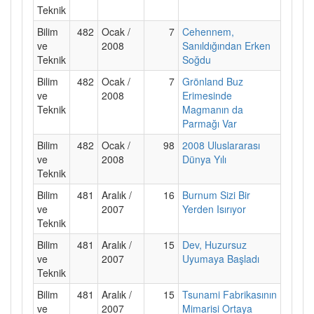
Teknik
Bilim
482
Ocak /
7
Cehennem,
ve
2008
Sanıldığından Erken
Teknik
Soğdu
Bilim
482
Ocak /
7
Grönland Buz
ve
2008
Erimesinde
Teknik
Magmanın da
Parmağı Var
Bilim
482
Ocak /
98
2008 Uluslararası
ve
2008
Dünya Yılı
Teknik
Bilim
481
Aralık /
16
Burnum Sizi Bir
ve
2007
Yerden Isırıyor
Teknik
Bilim
481
Aralık /
15
Dev, Huzursuz
ve
2007
Uyumaya Başladı
Teknik
Bilim
481
Aralık /
15
Tsunami Fabrikasının
ve
2007
Mimarisi Ortaya