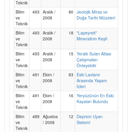
Teknik
Bilim
493
Aralık /
80
Jeolojik Miras ve
ve
2008
Doğa Tarihi Müzeleri
Teknik
Bilim
493
Aralık /
18
"Lapeyreit"
ve
2008
Mineralinin Keşfi
Teknik
Bilim
493
Aralık /
15
Yeraltı Suları Atlası
ve
2008
Çatışmaları
Teknik
Önleyebilir
Bilim
491
Ekim /
83
Eski Lavların
ve
2008
Arasında Yaşam
Teknik
İzleri
Bilim
491
Ekim /
16
Yeryüzünün En Eski
ve
2008
Kayaları Bulundu
Teknik
Bilim
489
Ağustos
12
Deprem Uyarı
ve
/ 2008
Sistemi
Teknik