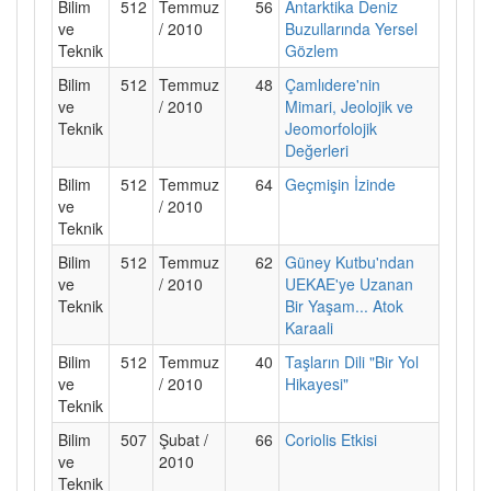
Bilim
512
Temmuz
56
Antarktika Deniz
ve
/ 2010
Buzullarında Yersel
Teknik
Gözlem
Bilim
512
Temmuz
48
Çamlıdere'nin
ve
/ 2010
Mimari, Jeolojik ve
Teknik
Jeomorfolojik
Değerleri
Bilim
512
Temmuz
64
Geçmişin İzinde
ve
/ 2010
Teknik
Bilim
512
Temmuz
62
Güney Kutbu'ndan
ve
/ 2010
UEKAE'ye Uzanan
Teknik
Bir Yaşam... Atok
Karaali
Bilim
512
Temmuz
40
Taşların Dili "Bir Yol
ve
/ 2010
Hikayesi"
Teknik
Bilim
507
Şubat /
66
Coriolis Etkisi
ve
2010
Teknik