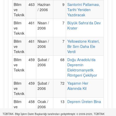
Bilim
463
Haziran
9
Santorini Patlaması,
ve
/ 2006
Tarihi Yeniden
Teknik
Yazdıracak
Bilim
461
Nisan /
7
Büyük Sahra'da Dev
ve
2006
Krater
Teknik
Bilim
461
Nisan /
7
Yellowstone Krateri,
ve
2006
Bir Sırrı Daha Ele
Teknik
Verdi
Bilim
459
Şubat /
68
Doğu Anadolu'da
ve
2006
Depremin
Teknik
Elektromanyetik
Röntgeni Çekiliyor
Bilim
459
Şubat /
72
Yaşamın Her
ve
2006
Alanında Kil
Teknik
Bilim
458
Ocak /
13
Deprem Üreten Bina
ve
2006
Teknik
TÜBİTAK- Bilgi İşlem Daire Başkanlığı tarafından geliştirilmiştir. © 2009-2020, TÜBİTAK