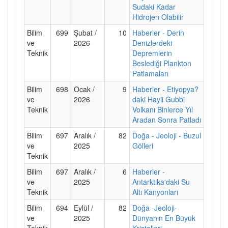
Sudaki Kadar
Hidrojen Olabilir
Bilim
699
Şubat /
10
Haberler - Derin
ve
2026
Denizlerdeki
Teknik
Depremlerin
Beslediği Plankton
Patlamaları
Bilim
698
Ocak /
9
Haberler - Etiyopya?
ve
2026
daki Hayli Gubbi
Teknik
Volkanı Binlerce Yıl
Aradan Sonra Patladı
Bilim
697
Aralık /
82
Doğa - Jeoloji - Buzul
ve
2025
Gölleri
Teknik
Bilim
697
Aralık /
6
Haberler -
ve
2025
Antarktika'daki Su
Teknik
Altı Kanyonları
Bilim
694
Eylül /
82
Doğa -Jeoloji-
ve
2025
Dünyanın En Büyük
Teknik
Kristalleri