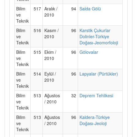
Bilim
517
Aralık /
94
Salda Gölü
ve
2010
Teknik
Bilim
516
Kasım /
96
Karstik Çukurlar
ve
2010
Dolinler-Türkiye
Teknik
Doğası-Jeomorfoloji
Bilim
515
Ekim /
96
Gölovalar
ve
2010
Teknik
Bilim
514
Eylül /
96
Lapyalar (Pürtükler)
ve
2010
Teknik
Bilim
513
Ağustos
32
Deprem Tehlikesi
ve
/ 2010
Teknik
Bilim
513
Ağustos
96
Kaldera-Türkiye
ve
/ 2010
Doğası-Jeoloji
Teknik