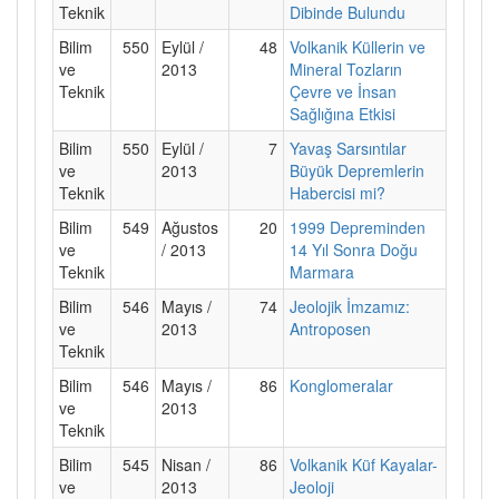
Teknik
Dibinde Bulundu
Bilim
550
Eylül /
48
Volkanik Küllerin ve
ve
2013
Mineral Tozların
Teknik
Çevre ve İnsan
Sağlığına Etkisi
Bilim
550
Eylül /
7
Yavaş Sarsıntılar
ve
2013
Büyük Depremlerin
Teknik
Habercisi mi?
Bilim
549
Ağustos
20
1999 Depreminden
ve
/ 2013
14 Yıl Sonra Doğu
Teknik
Marmara
Bilim
546
Mayıs /
74
Jeolojik İmzamız:
ve
2013
Antroposen
Teknik
Bilim
546
Mayıs /
86
Konglomeralar
ve
2013
Teknik
Bilim
545
Nisan /
86
Volkanik Küf Kayalar-
ve
2013
Jeoloji