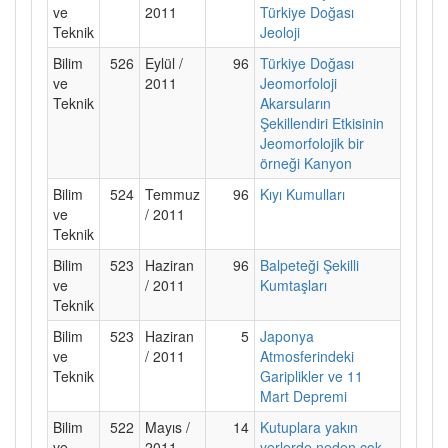
ve
2011
Türkiye Doğası
Teknik
Jeoloji
Bilim
526
Eylül /
96
Türkiye Doğası
ve
2011
Jeomorfoloji
Teknik
Akarsuların
Şekillendiri Etkisinin
Jeomorfolojik bir
örneği Kanyon
Bilim
524
Temmuz
96
Kıyı Kumulları
ve
/ 2011
Teknik
Bilim
523
Haziran
96
Balpeteği Şekilli
ve
/ 2011
Kumtaşları
Teknik
Bilim
523
Haziran
5
Japonya
ve
/ 2011
Atmosferindeki
Teknik
Gariplikler ve 11
Mart Depremi
Bilim
522
Mayıs /
14
Kutuplara yakın
ve
2011
yerlerde neden çok