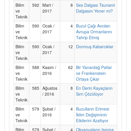
Bilim
592
Mart /
8
Ses Dalgası Tsunami
ve
2017
Dalgasını Yener mi?
Teknik
Bilim
590
Ocak /
4
Buzul Çağı Avcıları
ve
2017
Avrupa Ormanlarını
Teknik
Tahrip Etmiş
Bilim
590
Ocak /
12
Donmuş Kabarcıklar
ve
2017
Teknik
Bilim
588
Kasım /
62
Bir Yanardağ Patlar
ve
2016
ve Frankenstein
Teknik
Ortaya Çıkar
Bilim
585
Ağustos
8
En Derin Kayaçların
ve
/ 2016
Sırrı Çözülüyor
Teknik
Bilim
579
Şubat /
4
Buzulların Erimesi
ve
2016
İklim Değişiminin
Teknik
Etkilerini Azaltıyor
Bilim
579
Şubat /
4
Okyanusların Isınma