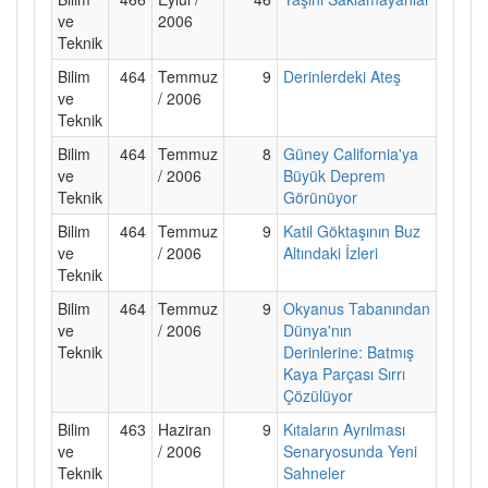
ve
2006
Teknik
Bilim
464
Temmuz
9
Derinlerdeki Ateş
ve
/ 2006
Teknik
Bilim
464
Temmuz
8
Güney California'ya
ve
/ 2006
Büyük Deprem
Teknik
Görünüyor
Bilim
464
Temmuz
9
Katil Göktaşının Buz
ve
/ 2006
Altındaki İzleri
Teknik
Bilim
464
Temmuz
9
Okyanus Tabanından
ve
/ 2006
Dünya'nın
Teknik
Derinlerine: Batmış
Kaya Parçası Sırrı
Çözülüyor
Bilim
463
Haziran
9
Kıtaların Ayrılması
ve
/ 2006
Senaryosunda Yeni
Teknik
Sahneler