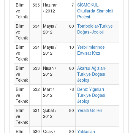
Bilim
535
Haziran
7
SİSMOKUL
ve
/ 2012
Okullarda Sismoloji
Teknik
Projesi
Bilim
534
Mayıs /
80
Tombololar-Türkiye
ve
2012
Doğası-Jeoloji
Teknik
Bilim
534
Mayıs /
10
Yerbilimlerinde
ve
2012
Envisat Krizi
Teknik
Bilim
533
Nisan /
80
Akarsu Ağızları-
ve
2012
Türkiye Doğası
Teknik
Jeoloji
Bilim
532
Mart /
78
Deniz Yığınları-
ve
2012
Türkiye Doğası
Teknik
Jeoloji
Bilim
531
Şubat /
80
Yeraltı Gölleri
ve
2012
Teknik
Bilim
530
Ocak /
80
Yalıtaşları