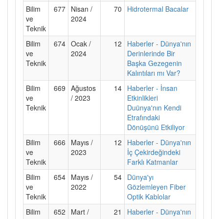
Bilim
677
Nisan /
70
Hidrotermal Bacalar
ve
2024
Teknik
Bilim
674
Ocak /
12
Haberler - Dünya'nın
ve
2024
Derinlerinde Bir
Teknik
Başka Gezegenin
Kalıntıları mı Var?
Bilim
669
Ağustos
14
Haberler - İnsan
ve
/ 2023
Etkinlikleri
Teknik
Duünya'nın Kendi
Etrafındaki
Dönüşünü Etkiliyor
Bilim
666
Mayıs /
12
Haberler - Dünya'nın
ve
2023
İç Çekirdeğindeki
Teknik
Farklı Katmanlar
Bilim
654
Mayıs /
54
Dünya'yı
ve
2022
Gözlemleyen Fiber
Teknik
Optik Kablolar
Bilim
652
Mart /
21
Haberler - Dünya'nın