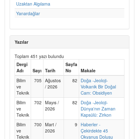
Uzaktan Algılama
Yanardağlar
Yazılar
Toplam 451 yazı bulundu
Dergi
Sayfa
Adı
Sayı
Tarih
No
Makale
Bilim
705
Ağustos
82
Doğa -Jeoloji-
ve
/ 2026
Volkanik Bir Doğal
Teknik
Cam: Obsidiyen
Bilim
702
Mayıs /
82
Doğa -Jeoloji-
ve
2026
Dünya'nın Zaman
Teknik
Kapsülü: Zirkon
Bilim
700
Mart /
9
Haberler -
ve
2026
Çekirdekte 45
Teknik
Okyanus Dolusu