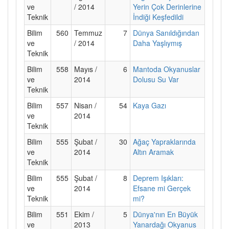
ve
/ 2014
Yerin Çok Derinlerine
Teknik
İndiği Keşfedildi
Bilim
560
Temmuz
7
Dünya Sanıldığından
ve
/ 2014
Daha Yaşlıymış
Teknik
Bilim
558
Mayıs /
6
Mantoda Okyanuslar
ve
2014
Dolusu Su Var
Teknik
Bilim
557
Nisan /
54
Kaya Gazı
ve
2014
Teknik
Bilim
555
Şubat /
30
Ağaç Yapraklarında
ve
2014
Altın Aramak
Teknik
Bilim
555
Şubat /
8
Deprem Işıkları:
ve
2014
Efsane mi Gerçek
Teknik
mi?
Bilim
551
Ekim /
5
Dünya'nın En Büyük
ve
2013
Yanardağı Okyanus