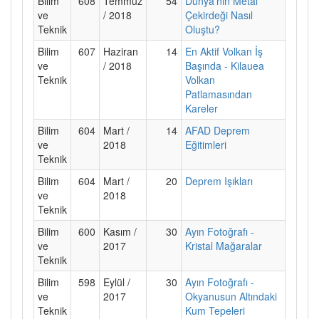
Bilim
608
Temmuz
54
Dünya'nın Metal
ve
/ 2018
Çekirdeği Nasıl
Teknik
Oluştu?
Bilim
607
Haziran
14
En Aktif Volkan İş
ve
/ 2018
Başında - Kilauea
Teknik
Volkan
Patlamasından
Kareler
Bilim
604
Mart /
14
AFAD Deprem
ve
2018
Eğitimleri
Teknik
Bilim
604
Mart /
20
Deprem Işıkları
ve
2018
Teknik
Bilim
600
Kasım /
30
Ayın Fotoğrafı -
ve
2017
Kristal Mağaralar
Teknik
Bilim
598
Eylül /
30
Ayın Fotoğrafı -
ve
2017
Okyanusun Altındaki
Teknik
Kum Tepeleri