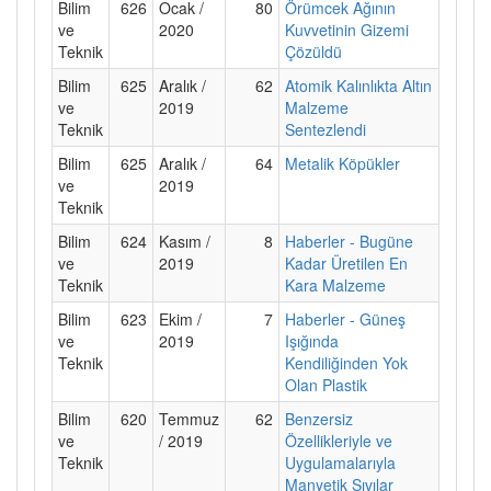
Bilim
626
Ocak /
80
Örümcek Ağının
ve
2020
Kuvvetinin Gizemi
Teknik
Çözüldü
Bilim
625
Aralık /
62
Atomik Kalınlıkta Altın
ve
2019
Malzeme
Teknik
Sentezlendi
Bilim
625
Aralık /
64
Metalik Köpükler
ve
2019
Teknik
Bilim
624
Kasım /
8
Haberler - Bugüne
ve
2019
Kadar Üretilen En
Teknik
Kara Malzeme
Bilim
623
Ekim /
7
Haberler - Güneş
ve
2019
Işığında
Teknik
Kendiliğinden Yok
Olan Plastik
Bilim
620
Temmuz
62
Benzersiz
ve
/ 2019
Özellikleriyle ve
Teknik
Uygulamalarıyla
Manyetik Sıvılar