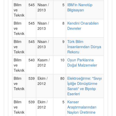
Bilim
545
Nisan /
5
IBM'in Nanotüp
ve
2013
Bilgisayarı
Teknik
Bilim
545
Nisan /
8
Kendini Onarabilen
ve
2013
Devreler
Teknik
Bilim
545
Nisan /
9
Türk Bilim
ve
2013
İnsanlarından Dünya
Teknik
Rekoru
Bilim
540
Kasım /
10
Oyun Parklarına
ve
2012
Doğal Malzemeler
Teknik
Bilim
539
Ekim /
80
Elektroeğirme: "Sıvıyı
ve
2012
İpliğe Dönüştürme
Teknik
Sanatı" ve Biyotıp
Eserleri
Bilim
539
Ekim /
5
Kanser
ve
2012
Araştırmalarından
Teknik
Naylon Üretimine