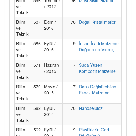
Bilim
596
Temmuz
36
Mavi Sisin Gizemi
ve
/ 2017
Teknik
Bilim
587
Ekim /
76
Doğal Kristalimsiler
ve
2016
Teknik
Bilim
586
Eylül /
9
İnsan İcadı Malzeme
ve
2016
Doğada da Varmış
Teknik
Bilim
571
Haziran
7
Suda Yüzen
ve
/ 2015
Kompozit Malzeme
Teknik
Bilim
570
Mayıs /
7
Renk Değiştirebilen
ve
2015
Esnek Malzeme
Teknik
Bilim
562
Eylül /
70
Nanoselüloz
ve
2014
Teknik
Bilim
562
Eylül /
9
Plastiklerin Geri
ve
2014
Dönüşümü