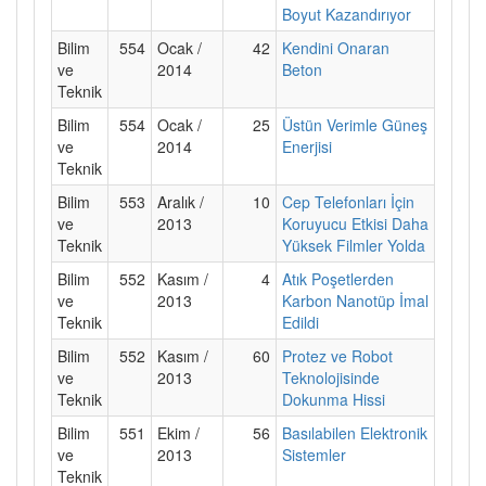
Boyut Kazandırıyor
Bilim
554
Ocak /
42
Kendini Onaran
ve
2014
Beton
Teknik
Bilim
554
Ocak /
25
Üstün Verimle Güneş
ve
2014
Enerjisi
Teknik
Bilim
553
Aralık /
10
Cep Telefonları İçin
ve
2013
Koruyucu Etkisi Daha
Teknik
Yüksek Filmler Yolda
Bilim
552
Kasım /
4
Atık Poşetlerden
ve
2013
Karbon Nanotüp İmal
Teknik
Edildi
Bilim
552
Kasım /
60
Protez ve Robot
ve
2013
Teknolojisinde
Teknik
Dokunma Hissi
Bilim
551
Ekim /
56
Basılabilen Elektronik
ve
2013
Sistemler
Teknik