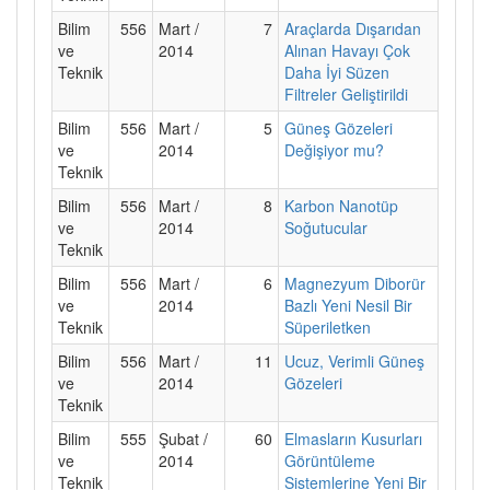
Bilim
556
Mart /
7
Araçlarda Dışarıdan
ve
2014
Alınan Havayı Çok
Teknik
Daha İyi Süzen
Filtreler Geliştirildi
Bilim
556
Mart /
5
Güneş Gözeleri
ve
2014
Değişiyor mu?
Teknik
Bilim
556
Mart /
8
Karbon Nanotüp
ve
2014
Soğutucular
Teknik
Bilim
556
Mart /
6
Magnezyum Diborür
ve
2014
Bazlı Yeni Nesil Bir
Teknik
Süperiletken
Bilim
556
Mart /
11
Ucuz, Verimli Güneş
ve
2014
Gözeleri
Teknik
Bilim
555
Şubat /
60
Elmasların Kusurları
ve
2014
Görüntüleme
Teknik
Sistemlerine Yeni Bir