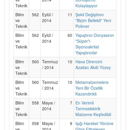
Teknik
Kolaylaşıyor
Bilim
562
Eylül /
11
Şekil Değiştiren
ve
2014
"Biçim Bellekli" Yeni
Teknik
Polimer
Bilim
562
Eylül /
60
Yapıştırıcı Dünyasının
ve
2014
"Süper"i
Teknik
Siyonoakrilat
Yapıştırıcılar
Bilim
560
Temmuz
10
Hava Direncini
ve
/ 2014
Azaltan Akıllı Yüzey
Teknik
Bilim
560
Temmuz
10
Metamalzemelere
ve
/ 2014
Yeni Bir Özellik
Teknik
Kazandırıldı
Bilim
558
Mayıs /
7
En Verimli
ve
2014
Termoelektrik
Teknik
Malzeme Keşfedildi
Bilim
558
Mayıs /
9
Işığı Hareket Yönüne
ve
2014
Göre Filtreleyen