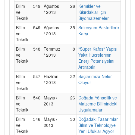
Bilim
549
Ağustos
26
Kemikler ve
ve
/ 2013
Kıkırdaklar İçin
Teknik
Biyomalzemeler
Bilim
549
Ağustos
35
Selenyum Bakterilere
ve
/ 2013
Karşı
Teknik
Bilim
548
Temmuz
8
"Süper Kafes" Yapısı
ve
/ 2013
Yakıt Hücrelerinin
Teknik
Enerji Potansiyelini
Artırabilir
Bilim
547
Haziran
22
Saçlarımıza Neler
ve
/ 2013
Oluyor
Teknik
Bilim
546
Mayıs /
26
Doğada Yönsellik ve
ve
2013
Malzeme Bilimindeki
Teknik
Uygulamaları
Bilim
546
Mayıs /
30
Doğadaki Tasarımlar
ve
2013
Bilim ve Teknolojiye
Teknik
Yeni Ufuklar Açıyor