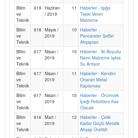
Bilim
619
Haziran
11
Haberler - Işığa
ve
/ 2019
Tepki Veren
Teknik
Malzeme
Bilim
618
Mayıs /
10
Haberler -
ve
2019
Pencereler Şeffaf
Teknik
Ahşaptan
Bilim
617
Nisan /
10
Haberler - İki Boyutlu
ve
2019
Nano Malzeme Işıkla
Teknik
Su Arıtıyor
Bilim
617
Nisan /
11
Haberler - Kendini
ve
2019
Onaran Metal
Teknik
Kaplaması
Bilim
617
Nisan /
10
Haberler - Örümcek
ve
2019
İpeği Robotlara Kas
Teknik
Olacak
Bilim
616
Mart /
12
Haberler - Çelik
ve
2019
Kadar Güçlü Metalik
Teknik
Ahşap Üretildi