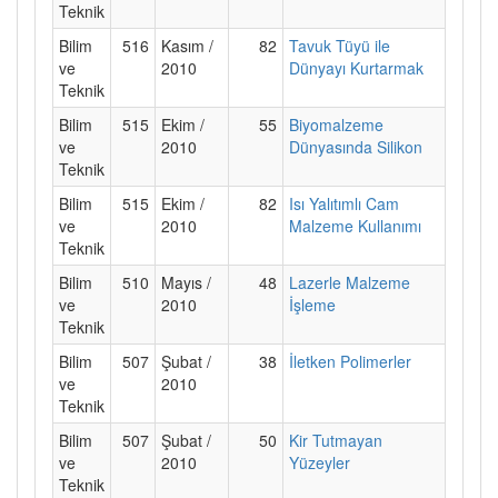
Teknik
Bilim
516
Kasım /
82
Tavuk Tüyü ile
ve
2010
Dünyayı Kurtarmak
Teknik
Bilim
515
Ekim /
55
Biyomalzeme
ve
2010
Dünyasında Silikon
Teknik
Bilim
515
Ekim /
82
Isı Yalıtımlı Cam
ve
2010
Malzeme Kullanımı
Teknik
Bilim
510
Mayıs /
48
Lazerle Malzeme
ve
2010
İşleme
Teknik
Bilim
507
Şubat /
38
İletken Polimerler
ve
2010
Teknik
Bilim
507
Şubat /
50
Kir Tutmayan
ve
2010
Yüzeyler
Teknik