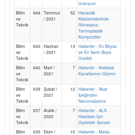
Uranyum
Bilim
644
Temmuz
52
Havacılık
ve
/ 2021
Malzemelerinde
Teknik
Rönesans:
Termoplastik
Kompozitler
Bilim
643
Haziran
13
Haberler - En Beyaz
ve
/ 2021
ve En Serin Boya
Teknik
Üretildi
Bilim
640
Mart /
7
Haberler - Kelebek
ve
2021
Kanatlarının Gizemi
Teknik
Bilim
639
Şubat /
12
Haberler - Akar
ve
2021
İpeğinden
Teknik
Nanomalzeme
Bilim
637
Aralık /
7
Haberler - ALS
ve
2020
Hastaları İçin
Teknik
Giyilebilir Sensör
Bilim
635
Ekim /
10
Haberler - Metal