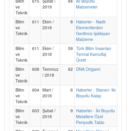
Bilim
615
Şubat /
84
İki Boyutlu
ve
2019
Malzemeler
Teknik
Bilim
611
Ekim /
8
Haberler - Nadir
ve
2018
Elementlerden
Teknik
Gerilince Işıldayan
Malzeme
Bilim
611
Ekim /
59
Türk Bilim İnsanları
ve
2018
Termal Kamuflaj
Teknik
Üretti
Bilim
608
Temmuz
62
DNA Origami
ve
/ 2018
Teknik
Bilim
604
Mart /
6
Haberler - Stanen: İki
ve
2018
Boyutlu Kalay
Teknik
Bilim
603
Şubat /
9
Haberler - İki Boyutlu
ve
2018
Metallere Özel
Teknik
Periyodik Tablo