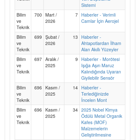
Sistemi
Bilim
700
Mart /
7
Haberler - Verimli
ve
2026
Camlar İçin Aerojel
Teknik
Bilim
699
Şubat /
13
Haberler -
ve
2026
Ahtapotlardan İlham
Teknik
Alan Akıllı Yüzeyler
Bilim
697
Aralık /
9
Haberler - Morötesi
ve
2025
Işığa Aşırı Maruz
Teknik
Kalındığında Uyaran
Giyilebilir Sensör
Bilim
696
Kasım /
14
Haberler -
ve
2025
Terlediğinizde
Teknik
İncelen Mont
Bilim
696
Kasım /
34
2025 Nobel Kimya
ve
2025
Ödülü Metal Organik
Teknik
Kafes (MOF)
Malzemelerin
Geliştirilmesine