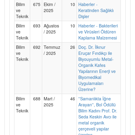
Bilim
675
Ekim /
10
Haberler -
ve
2025
Keratinden Sağlıklı
Teknik
Dişler
Bilim
693
Ağustos
10
Haberler - Bakterileri
ve
/ 2025
ve Virüsleri Öldüren
Teknik
Kaplama Malzemesi
Bilim
692
Temmuz
26
Doç. Dr. İlknur
ve
/ 2025
Eruçar Fındıkçı ile
Teknik
Biyouyumlu Metal-
Organik Kafes
Yapılarının Enerji ve
Biyomedikal
Uygulamaları
Üzerine?
Bilim
688
Mart /
46
''Samanlıkta İğne
ve
2025
Arayan'', Bol Ödüllü
Teknik
Bilim Kadını Prof. Dr.
Seda Keskin Avcı ile
metal organik
çerçeveli yapılar
üzerine