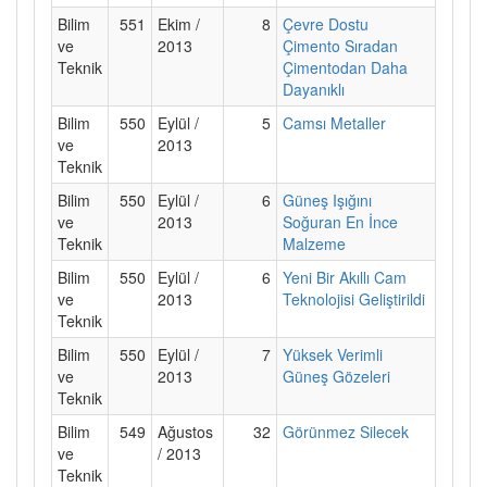
Bilim
551
Ekim /
8
Çevre Dostu
ve
2013
Çimento Sıradan
Teknik
Çimentodan Daha
Dayanıklı
Bilim
550
Eylül /
5
Camsı Metaller
ve
2013
Teknik
Bilim
550
Eylül /
6
Güneş Işığını
ve
2013
Soğuran En İnce
Teknik
Malzeme
Bilim
550
Eylül /
6
Yeni Bir Akıllı Cam
ve
2013
Teknolojisi Geliştirildi
Teknik
Bilim
550
Eylül /
7
Yüksek Verimli
ve
2013
Güneş Gözeleri
Teknik
Bilim
549
Ağustos
32
Görünmez Silecek
ve
/ 2013
Teknik