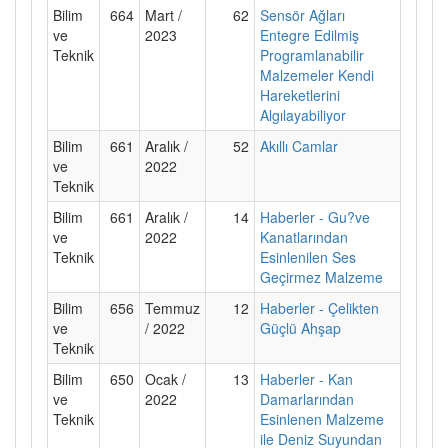
Bilim
664
Mart /
62
Sensör Ağları
ve
2023
Entegre Edilmiş
Teknik
Programlanabilir
Malzemeler Kendi
Hareketlerini
Algılayabiliyor
Bilim
661
Aralık /
52
Akıllı Camlar
ve
2022
Teknik
Bilim
661
Aralık /
14
Haberler - Gu?ve
ve
2022
Kanatlarından
Teknik
Esinlenilen Ses
Geçirmez Malzeme
Bilim
656
Temmuz
12
Haberler - Çelikten
ve
/ 2022
Güçlü Ahşap
Teknik
Bilim
650
Ocak /
13
Haberler - Kan
ve
2022
Damarlarından
Teknik
Esinlenen Malzeme
ile Deniz Suyundan