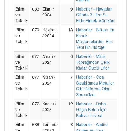
Bilim
683
Ekim /
9
Haberler - Havadan
ve
2024
Günde 3 Litre Su
Teknik
Elde Etmek Mümkün
Bilim
679
Haziran
13
Haberler - Bilinen En
ve
/ 2024
Esnek
Teknik
Malzemelerden Biri:
Yeni Bir Hidrojel
Bilim
677
Nisan /
6
Haberler - Mars
ve
2024
Toprağından Çelik
Teknik
Kadar Güçlü Lifler
Bilim
677
Nisan /
7
Haberler - Oda
ve
2024
Sıcaklığında Metaller
Teknik
Gibi Deforme Olan
Seramikler
Bilim
672
Kasım /
12
Haberler - Daha
ve
2023
Güçlü Beton İçin
Teknik
Kahve Telvesi
Bilim
668
Temmuz
8
Haberler - Amino
ve
/ 2023
Asitlerden Cam