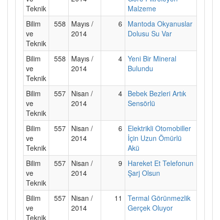
Teknik
Malzeme
Bilim
558
Mayıs /
6
Mantoda Okyanuslar
ve
2014
Dolusu Su Var
Teknik
Bilim
558
Mayıs /
4
Yeni Bir Mineral
ve
2014
Bulundu
Teknik
Bilim
557
Nisan /
4
Bebek Bezleri Artık
ve
2014
Sensörlü
Teknik
Bilim
557
Nisan /
6
Elektrikli Otomobiller
ve
2014
İçin Uzun Ömürlü
Teknik
Akü
Bilim
557
Nisan /
9
Hareket Et Telefonun
ve
2014
Şarj Olsun
Teknik
Bilim
557
Nisan /
11
Termal Görünmezlik
ve
2014
Gerçek Oluyor
Teknik