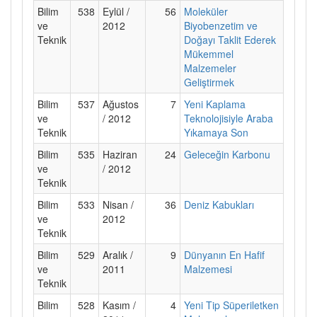
Bilim
538
Eylül /
56
Moleküler
ve
2012
Biyobenzetim ve
Teknik
Doğayı Taklit Ederek
Mükemmel
Malzemeler
Geliştirmek
Bilim
537
Ağustos
7
Yeni Kaplama
ve
/ 2012
Teknolojisiyle Araba
Teknik
Yıkamaya Son
Bilim
535
Haziran
24
Geleceğin Karbonu
ve
/ 2012
Teknik
Bilim
533
Nisan /
36
Deniz Kabukları
ve
2012
Teknik
Bilim
529
Aralık /
9
Dünyanın En Hafif
ve
2011
Malzemesi
Teknik
Bilim
528
Kasım /
4
Yeni Tip Süperiletken