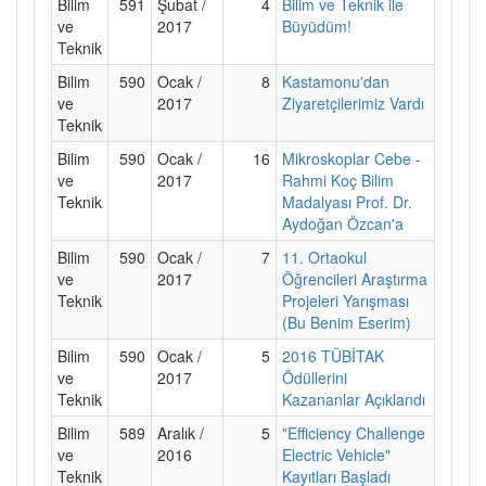
Bilim
591
Şubat /
4
Bilim ve Teknik ile
ve
2017
Büyüdüm!
Teknik
Bilim
590
Ocak /
8
Kastamonu'dan
ve
2017
Ziyaretçilerimiz Vardı
Teknik
Bilim
590
Ocak /
16
Mikroskoplar Cebe -
ve
2017
Rahmi Koç Bilim
Teknik
Madalyası Prof. Dr.
Aydoğan Özcan'a
Bilim
590
Ocak /
7
11. Ortaokul
ve
2017
Öğrencileri Araştırma
Teknik
Projeleri Yarışması
(Bu Benim Eserim)
Bilim
590
Ocak /
5
2016 TÜBİTAK
ve
2017
Ödüllerini
Teknik
Kazananlar Açıklandı
Bilim
589
Aralık /
5
"Efficiency Challenge
ve
2016
Electric Vehicle"
Teknik
Kayıtları Başladı