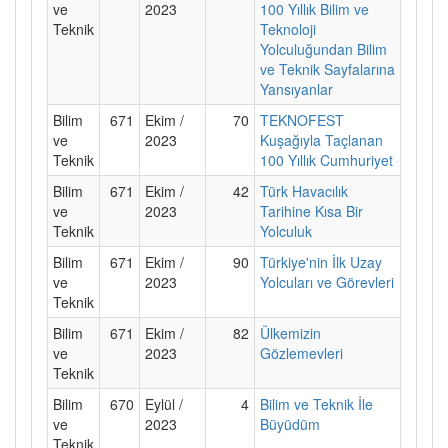
ve
2023
100 Yıllık Bilim ve
Teknik
Teknoloji
Yolculuğundan Bilim
ve Teknik Sayfalarına
Yansıyanlar
Bilim
671
Ekim /
70
TEKNOFEST
ve
2023
Kuşağıyla Taçlanan
Teknik
100 Yıllık Cumhuriyet
Bilim
671
Ekim /
42
Türk Havacılık
ve
2023
Tarihine Kısa Bir
Teknik
Yolculuk
Bilim
671
Ekim /
90
Türkiye'nin İlk Uzay
ve
2023
Yolcuları ve Görevleri
Teknik
Bilim
671
Ekim /
82
Ülkemizin
ve
2023
Gözlemevleri
Teknik
Bilim
670
Eylül /
4
Bilim ve Teknik İle
ve
2023
Büyüdüm
Teknik