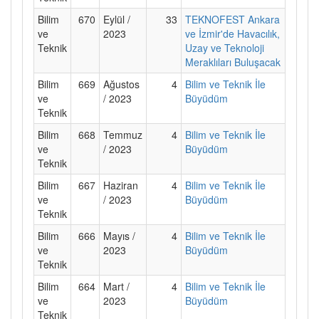
Bilim
670
Eylül /
33
TEKNOFEST Ankara
ve
2023
ve İzmir'de Havacılık,
Teknik
Uzay ve Teknoloji
Meraklıları Buluşacak
Bilim
669
Ağustos
4
Bilim ve Teknik İle
ve
/ 2023
Büyüdüm
Teknik
Bilim
668
Temmuz
4
Bilim ve Teknik İle
ve
/ 2023
Büyüdüm
Teknik
Bilim
667
Haziran
4
Bilim ve Teknik İle
ve
/ 2023
Büyüdüm
Teknik
Bilim
666
Mayıs /
4
Bilim ve Teknik İle
ve
2023
Büyüdüm
Teknik
Bilim
664
Mart /
4
Bilim ve Teknik İle
ve
2023
Büyüdüm
Teknik