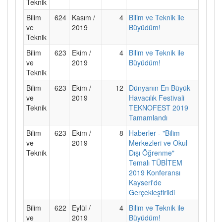
Teknik
Bilim
624
Kasım /
4
Bilim ve Teknik ile
ve
2019
Büyüdüm!
Teknik
Bilim
623
Ekim /
4
Bilim ve Teknik ile
ve
2019
Büyüdüm!
Teknik
Bilim
623
Ekim /
12
Dünyanın En Büyük
ve
2019
Havacılık Festivali
Teknik
TEKNOFEST 2019
Tamamlandı
Bilim
623
Ekim /
8
Haberler - "Bilim
ve
2019
Merkezleri ve Okul
Teknik
Dışı Öğrenme"
Temalı TÜBİTEM
2019 Konferansı
Kayseri'de
Gerçekleştirildi
Bilim
622
Eylül /
4
Bilim ve Teknik ile
ve
2019
Büyüdüm!