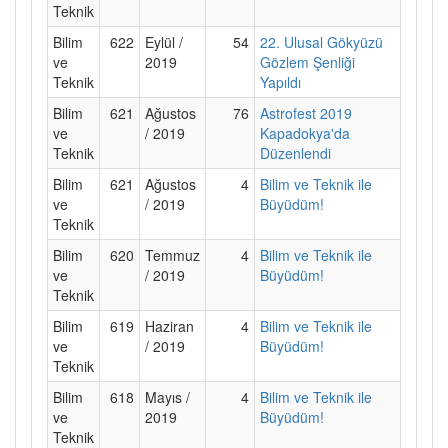
Teknik
Bilim
622
Eylül /
54
22. Ulusal Gökyüzü
ve
2019
Gözlem Şenliği
Teknik
Yapıldı
Bilim
621
Ağustos
76
Astrofest 2019
ve
/ 2019
Kapadokya'da
Teknik
Düzenlendi
Bilim
621
Ağustos
4
Bilim ve Teknik ile
ve
/ 2019
Büyüdüm!
Teknik
Bilim
620
Temmuz
4
Bilim ve Teknik ile
ve
/ 2019
Büyüdüm!
Teknik
Bilim
619
Haziran
4
Bilim ve Teknik ile
ve
/ 2019
Büyüdüm!
Teknik
Bilim
618
Mayıs /
4
Bilim ve Teknik ile
ve
2019
Büyüdüm!
Teknik