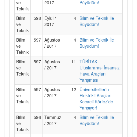
ve
2017
Büyüdüm!
Teknik
Bilim
598
Eylül /
4
Bilim ve Teknik İle
ve
2017
Büyüdüm!
Teknik
Bilim
597
Ağustos
4
Bilim ve Teknik İle
ve
/ 2017
Büyüdüm!
Teknik
Bilim
597
Ağustos
11
TÜBİTAK
ve
/ 2017
Uluslararası İnsansız
Teknik
Hava Araçları
Yarışması
Bilim
597
Ağustos
12
Üniversitelilerin
ve
/ 2017
Elektrikli Araçları
Teknik
Kocaeli Körfez'de
Yarışıyor!
Bilim
596
Temmuz
4
Bilim ve Teknik İle
ve
/ 2017
Büyüdüm!
Teknik