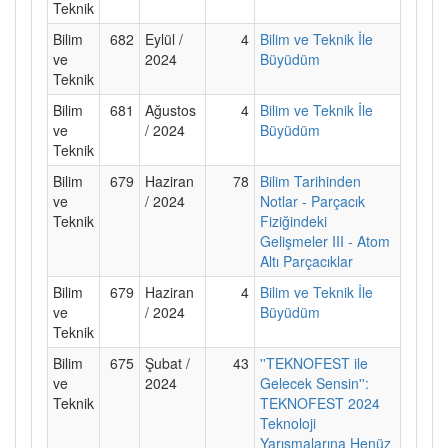
Teknik
Bilim
682
Eylül /
4
Bilim ve Teknik İle
ve
2024
Büyüdüm
Teknik
Bilim
681
Ağustos
4
Bilim ve Teknik İle
ve
/ 2024
Büyüdüm
Teknik
Bilim
679
Haziran
78
Bilim Tarihinden
ve
/ 2024
Notlar - Parçacık
Teknik
Fiziğindeki
Gelişmeler III - Atom
Altı Parçacıklar
Bilim
679
Haziran
4
Bilim ve Teknik İle
ve
/ 2024
Büyüdüm
Teknik
Bilim
675
Şubat /
43
''TEKNOFEST ile
ve
2024
Gelecek Sensin'':
Teknik
TEKNOFEST 2024
Teknoloji
Yarışmalarına Henüz