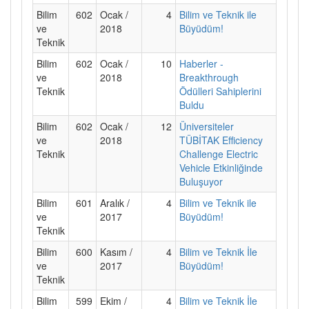
Bilim
602
Ocak /
4
Bilim ve Teknik ile
ve
2018
Büyüdüm!
Teknik
Bilim
602
Ocak /
10
Haberler -
ve
2018
Breakthrough
Teknik
Ödülleri Sahiplerini
Buldu
Bilim
602
Ocak /
12
Üniversiteler
ve
2018
TÜBİTAK Efficiency
Teknik
Challenge Electric
Vehicle Etkinliğinde
Buluşuyor
Bilim
601
Aralık /
4
Bilim ve Teknik ile
ve
2017
Büyüdüm!
Teknik
Bilim
600
Kasım /
4
Bilim ve Teknik İle
ve
2017
Büyüdüm!
Teknik
Bilim
599
Ekim /
4
Bilim ve Teknik İle