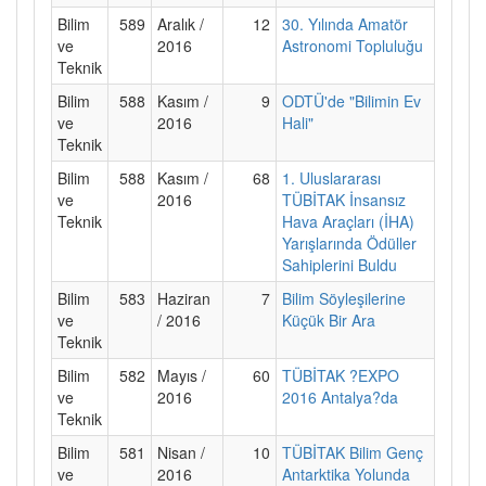
Bilim
589
Aralık /
12
30. Yılında Amatör
ve
2016
Astronomi Topluluğu
Teknik
Bilim
588
Kasım /
9
ODTÜ'de "Bilimin Ev
ve
2016
Hali"
Teknik
Bilim
588
Kasım /
68
1. Uluslararası
ve
2016
TÜBİTAK İnsansız
Teknik
Hava Araçları (İHA)
Yarışlarında Ödüller
Sahiplerini Buldu
Bilim
583
Haziran
7
Bilim Söyleşilerine
ve
/ 2016
Küçük Bir Ara
Teknik
Bilim
582
Mayıs /
60
TÜBİTAK ?EXPO
ve
2016
2016 Antalya?da
Teknik
Bilim
581
Nisan /
10
TÜBİTAK Bilim Genç
ve
2016
Antarktika Yolunda