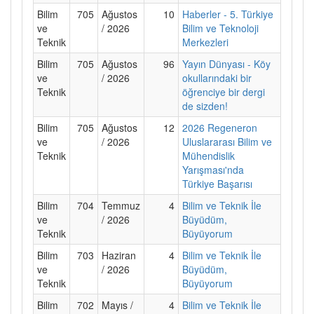
Bilim
705
Ağustos
10
Haberler - 5. Türkiye
ve
/ 2026
Bilim ve Teknoloji
Teknik
Merkezleri
Bilim
705
Ağustos
96
Yayın Dünyası - Köy
ve
/ 2026
okullarındaki bir
Teknik
öğrenciye bir dergi
de sizden!
Bilim
705
Ağustos
12
2026 Regeneron
ve
/ 2026
Uluslararası Bilim ve
Teknik
Mühendislik
Yarışması'nda
Türkiye Başarısı
Bilim
704
Temmuz
4
Bilim ve Teknik İle
ve
/ 2026
Büyüdüm,
Teknik
Büyüyorum
Bilim
703
Haziran
4
Bilim ve Teknik İle
ve
/ 2026
Büyüdüm,
Teknik
Büyüyorum
Bilim
702
Mayıs /
4
Bilim ve Teknik İle