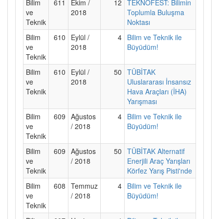
Bilim
611
Ekim /
12
TEKNOFEST: Bilimin
ve
2018
Toplumla Buluşma
Teknik
Noktası
Bilim
610
Eylül /
4
Bilim ve Teknik ile
ve
2018
Büyüdüm!
Teknik
Bilim
610
Eylül /
50
TÜBİTAK
ve
2018
Uluslararası İnsansız
Teknik
Hava Araçları (İHA)
Yarışması
Bilim
609
Ağustos
4
Bilim ve Teknik ile
ve
/ 2018
Büyüdüm!
Teknik
Bilim
609
Ağustos
50
TÜBİTAK Alternatif
ve
/ 2018
Enerjili Araç Yarışları
Teknik
Körfez Yarış Pisti'nde
Bilim
608
Temmuz
4
Bilim ve Teknik ile
ve
/ 2018
Büyüdüm!
Teknik