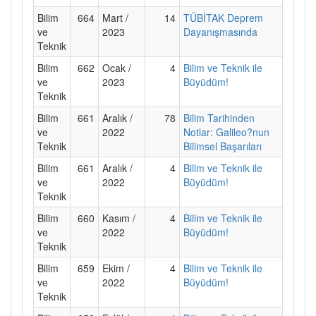
Bilim
664
Mart /
14
TÜBİTAK Deprem
ve
2023
Dayanışmasında
Teknik
Bilim
662
Ocak /
4
Bilim ve Teknik ile
ve
2023
Büyüdüm!
Teknik
Bilim
661
Aralık /
78
Bilim Tarihinden
ve
2022
Notlar: Galileo?nun
Teknik
Bilimsel Başarıları
Bilim
661
Aralık /
4
Bilim ve Teknik ile
ve
2022
Büyüdüm!
Teknik
Bilim
660
Kasım /
4
Bilim ve Teknik ile
ve
2022
Büyüdüm!
Teknik
Bilim
659
Ekim /
4
Bilim ve Teknik ile
ve
2022
Büyüdüm!
Teknik