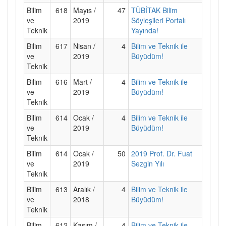
Bilim
618
Mayıs /
47
TÜBİTAK Bilim
ve
2019
Söyleşileri Portalı
Teknik
Yayında!
Bilim
617
Nisan /
4
Bilim ve Teknik ile
ve
2019
Büyüdüm!
Teknik
Bilim
616
Mart /
4
Bilim ve Teknik ile
ve
2019
Büyüdüm!
Teknik
Bilim
614
Ocak /
4
Bilim ve Teknik ile
ve
2019
Büyüdüm!
Teknik
Bilim
614
Ocak /
50
2019 Prof. Dr. Fuat
ve
2019
Sezgin Yılı
Teknik
Bilim
613
Aralık /
4
Bilim ve Teknik ile
ve
2018
Büyüdüm!
Teknik
Bilim
612
Kasım /
4
Bilim ve Teknik ile