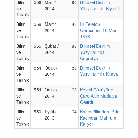
Bilim
556
Mart /
90
Bilimsel Devrim
ve
2014
Yüzyıllarında Biyoloji
Teknik
Bilim
556
Mart /
48
İlk Telefon
ve
2014
Görüşmesi 10 Mart
Teknik
1876
Bilim
555
Şubat /
88
Bilimsel Devrim
ve
2014
Yüzyıllarında
Teknik
Coğrafya
Bilim
554
Ocak /
88
Bilimsel Devrim
ve
2014
Yüzyıllarında Kimya
Teknik
Bilim
554
Ocak /
62
Koloni Çöküşüne
ve
2014
Çare Altın Madalya
Teknik
Getirdi
Bilim
550
Eylül /
64
Kadın Bilimden, Bilim
ve
2013
Kadından Mahrum
Teknik
Kalıyor