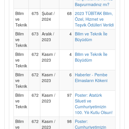
Başvurmadınız mı?
Bilim
675
Şubat /
68
2023 TÜBİTAK Bilim,
ve
2024
Özel, Hizmet ve
Teknik
Teşvik Ödülleri Verildi
Bilim
673
Aralık /
4
Bilim ve Teknik İle
ve
2023
Büyüdüm
Teknik
Bilim
672
Kasım /
4
Bilim ve Teknik İle
ve
2023
Büyüdüm
Teknik
Bilim
672
Kasım /
6
Haberler - Pembe
ve
2023
Elmasların Kökeni
Teknik
Bilim
672
Kasım /
97
Poster: Atatürk
ve
2023
Silueti ve
Teknik
Cumhuriyetimizin
100. Yılı Kutlu Olsun!
Bilim
672
Kasım /
98
Poster:
ve
2023
Cumhuriyetimizin