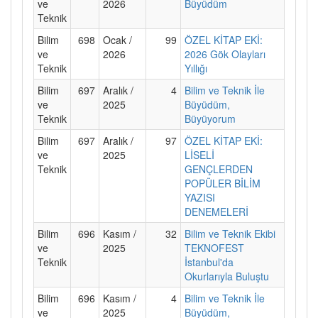
ve
2026
Büyüdüm
Teknik
Bilim
698
Ocak /
99
ÖZEL KİTAP EKİ:
ve
2026
2026 Gök Olayları
Teknik
Yıllığı
Bilim
697
Aralık /
4
Bilim ve Teknik İle
ve
2025
Büyüdüm,
Teknik
Büyüyorum
Bilim
697
Aralık /
97
ÖZEL KİTAP EKİ:
ve
2025
LİSELİ
Teknik
GENÇLERDEN
POPÜLER BİLİM
YAZISI
DENEMELERİ
Bilim
696
Kasım /
32
Bilim ve Teknik Ekibi
ve
2025
TEKNOFEST
Teknik
İstanbul'da
Okurlarıyla Buluştu
Bilim
696
Kasım /
4
Bilim ve Teknik İle
ve
2025
Büyüdüm,