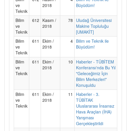
ve
2018
Büyüdüm!
Teknik
Bilim
612
Kasım /
78
Uludağ Üniversitesi
ve
2018
Makine Topluluğu
Teknik
[UMAKİT]
Bilim
611
Ekim /
4
Bilim ve Teknik ile
ve
2018
Büyüdüm!
Teknik
Bilim
611
Ekim /
10
Haberler - TÜBİTEM
ve
2018
Konferansı'nda Bu Yıl
Teknik
"Geleceğimiz İçin
Bilim Merkezleri"
Konuşuldu
Bilim
611
Ekim /
11
Haberler - 3.
ve
2018
TÜBİTAK
Teknik
Uluslararası İnsansız
Hava Araçları (İHA)
Yarışması
Gerçekleştirildi