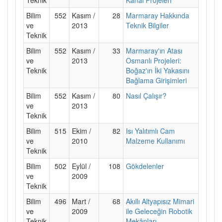
Bilim
552
Kasım /
28
Marmaray Hakkında
ve
2013
Teknik Bilgiler
Teknik
Bilim
552
Kasım /
33
Marmaray'ın Atası
ve
2013
Osmanlı Projeleri:
Teknik
Boğaz'ın İki Yakasını
Bağlama Girişimleri
Bilim
552
Kasım /
80
Nasıl Çalışır?
ve
2013
Teknik
Bilim
515
Ekim /
82
Isı Yalıtımlı Cam
ve
2010
Malzeme Kullanımı
Teknik
Bilim
502
Eylül /
108
Gökdelenler
ve
2009
Teknik
Bilim
496
Mart /
68
Akıllı Altyapısız Mimari
ve
2009
ile Geleceğin Robotik
Teknik
Mekânları