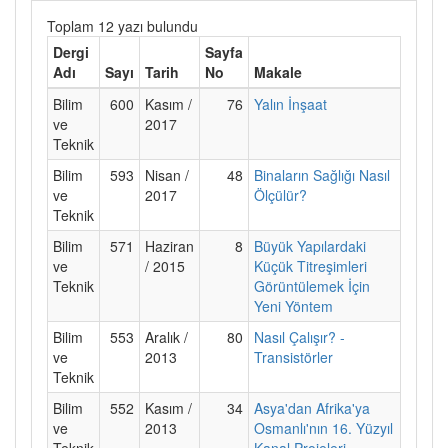
Toplam 12 yazı bulundu
Dergi
Sayfa
Adı
Sayı
Tarih
No
Makale
Bilim
600
Kasım /
76
Yalın İnşaat
ve
2017
Teknik
Bilim
593
Nisan /
48
Binaların Sağlığı Nasıl
ve
2017
Ölçülür?
Teknik
Bilim
571
Haziran
8
Büyük Yapılardaki
ve
/ 2015
Küçük Titreşimleri
Teknik
Görüntülemek İçin
Yeni Yöntem
Bilim
553
Aralık /
80
Nasıl Çalışır? -
ve
2013
Transistörler
Teknik
Bilim
552
Kasım /
34
Asya'dan Afrika'ya
ve
2013
Osmanlı'nın 16. Yüzyıl
Teknik
Kanal Projeleri