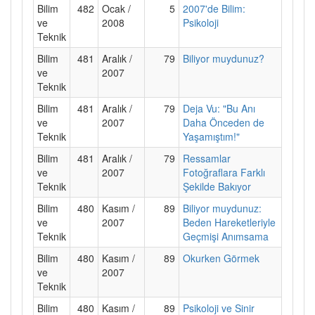
Bilim
482
Ocak /
5
2007'de Bilim:
ve
2008
Psikoloji
Teknik
Bilim
481
Aralık /
79
Biliyor muydunuz?
ve
2007
Teknik
Bilim
481
Aralık /
79
Deja Vu: "Bu Anı
ve
2007
Daha Önceden de
Teknik
Yaşamıştım!"
Bilim
481
Aralık /
79
Ressamlar
ve
2007
Fotoğraflara Farklı
Teknik
Şekilde Bakıyor
Bilim
480
Kasım /
89
Biliyor muydunuz:
ve
2007
Beden Hareketleriyle
Teknik
Geçmişi Anımsama
Bilim
480
Kasım /
89
Okurken Görmek
ve
2007
Teknik
Bilim
480
Kasım /
89
Psikoloji ve Sinir