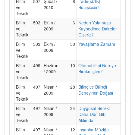
Bilim
507
Şubat /
8
İrade(sizlik)
ve
2010
Bulaşıcıdır!
Teknik
Bilim
503
Ekim /
6
Neden Yolumuzu
ve
2009
Kaybedince Daireler
Teknik
Çizeriz?
Bilim
503
Ekim /
50
Yavaşlama Zamanı
ve
2009
Teknik
Bilim
499
Haziran
10
Otomobilimi Nereye
ve
/ 2009
Bırakmıştım?
Teknik
Bilim
497
Nisan /
28
Bilinç ve Bilinçli
ve
2009
Deneyimin Doğası
Teknik
Bilim
497
Nisan /
34
Duygusal Bellek:
ve
2009
Daha Dün Gibi
Teknik
Aklımda
Bilim
497
Nisan /
12
İnsanlar Müziğe