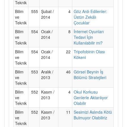
Teknik
Bilim
555
Şubat /
4
Göz Ardı Edilenler:
ve
2014
Üstün Zekâlı
Teknik
Çocuklar
Bilim
554
Ocak /
8
İnternet Oyunları
ve
2014
Tedavi İçin
Teknik
Kullanılabilir mi?
Bilim
554
Ocak /
22
Tripofobinin Olası
ve
2014
Kökeni
Teknik
Bilim
553
Aralık /
46
Görsel Beynin İş
ve
2013
Bölümü Stratejileri
Teknik
Bilim
552
Kasım /
4
Okul Korkusu
ve
2013
Genlerle Aktarılıyor
Teknik
Olabilir
Bilim
552
Kasım /
11
Sesimizi Aslında Kötü
ve
2013
Bulmuyor Olabiliriz
Teknik