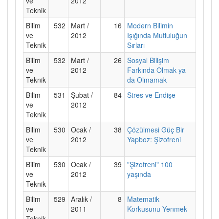
ve
2012
Teknik
Bilim
532
Mart /
16
Modern Bilimin
ve
2012
Işığında Mutluluğun
Teknik
Sırları
Bilim
532
Mart /
26
Sosyal Bilişim
ve
2012
Farkında Olmak ya
Teknik
da Olmamak
Bilim
531
Şubat /
84
Stres ve Endişe
ve
2012
Teknik
Bilim
530
Ocak /
38
Çözülmesi Güç Bir
ve
2012
Yapboz: Şizofreni
Teknik
Bilim
530
Ocak /
39
"Şizofreni" 100
ve
2012
yaşında
Teknik
Bilim
529
Aralık /
8
Matematik
ve
2011
Korkusunu Yenmek
Teknik