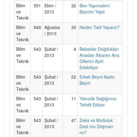
Bilim
551
Ekim /
32
Ben Yapmadım!
ve
2013
Beynim Yaptı
Teknik
Bilim
549
Ağustos
30
Neden Tatil Yaparız?
ve
/ 2013
Teknik
Bilim
543
Şubat /
4
Bebekler Doğdukları
ve
2013
Anadan İtibaren Ana
Teknik
Dillerini Ayırt
Edebiliyor
Bilim
543
Şubat /
22
Erkek Beyni Kadın
ve
2013
Beyni
Teknik
Bilim
543
Şubat /
11
Yalnızlık Sağlığımızı
ve
2013
Tehdit Ediyor
Teknik
Bilim
543
Şubat /
47
Zeka ve Mutluluk:
ve
2013
Dost mu Düşman
Teknik
mı?