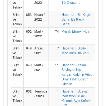
ve
2022
Tik Oluşumu
Teknik
Bilim
653
Nisan /
11
Haberler - Bir Kaşık
ve
2022
Sana, Bir Kaşık
Teknik
Bana!
Bilim
652
Mart /
74
Merak Etmek İyidir!
ve
2022
Teknik
Bilim
649
Aralık /
7
Haberler - Sizde
ve
2021
Misokinezi mi Var?
Teknik
Bilim
640
Mart /
11
Haberler - Yalan
ve
2021
Söyleyen Kişi
Teknik
Karşısındakinin Vücut
Dilini Taklit Ediyor
Olabilir
Bilim
632
Temmuz
11
Haberler - Sosyal
ve
/ 2020
İzolasyon ile Aç
Teknik
Kalmak Aynı Kefede
mi?