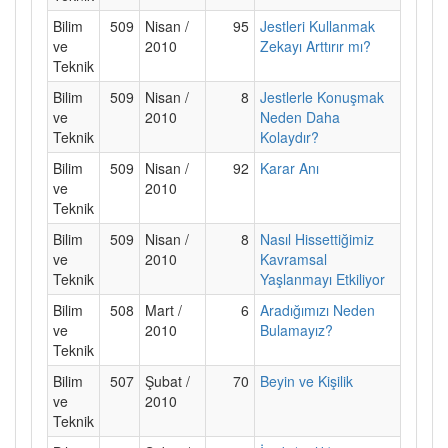
Bilim
509
Nisan /
95
Jestleri Kullanmak
ve
2010
Zekayı Arttırır mı?
Teknik
Bilim
509
Nisan /
8
Jestlerle Konuşmak
ve
2010
Neden Daha
Teknik
Kolaydır?
Bilim
509
Nisan /
92
Karar Anı
ve
2010
Teknik
Bilim
509
Nisan /
8
Nasıl Hissettiğimiz
ve
2010
Kavramsal
Teknik
Yaşlanmayı Etkiliyor
Bilim
508
Mart /
6
Aradığımızı Neden
ve
2010
Bulamayız?
Teknik
Bilim
507
Şubat /
70
Beyin ve Kişilik
ve
2010
Teknik