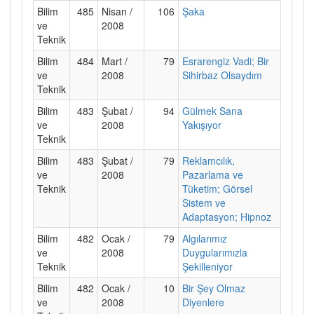
Bilim
485
Nisan /
106
Şaka
ve
2008
Teknik
Bilim
484
Mart /
79
Esrarengiz Vadi; Bir
ve
2008
Sihirbaz Olsaydım
Teknik
Bilim
483
Şubat /
94
Gülmek Sana
ve
2008
Yakışıyor
Teknik
Bilim
483
Şubat /
79
Reklamcılık,
ve
2008
Pazarlama ve
Teknik
Tüketim; Görsel
Sistem ve
Adaptasyon; Hipnoz
Bilim
482
Ocak /
79
Algılarımız
ve
2008
Duygularımızla
Teknik
Şekilleniyor
Bilim
482
Ocak /
10
Bir Şey Olmaz
ve
2008
Diyenlere