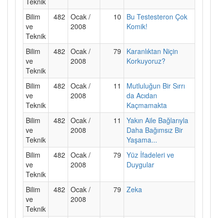
Teknik
Bilim
482
Ocak /
10
Bu Testesteron Çok
ve
2008
Komik!
Teknik
Bilim
482
Ocak /
79
Karanlıktan Niçin
ve
2008
Korkuyoruz?
Teknik
Bilim
482
Ocak /
11
Mutluluğun Bir Sırrı
ve
2008
da Acıdan
Teknik
Kaçmamakta
Bilim
482
Ocak /
11
Yakın Aile Bağlarıyla
ve
2008
Daha Bağımsız Bir
Teknik
Yaşama...
Bilim
482
Ocak /
79
Yüz İfadeleri ve
ve
2008
Duygular
Teknik
Bilim
482
Ocak /
79
Zeka
ve
2008
Teknik