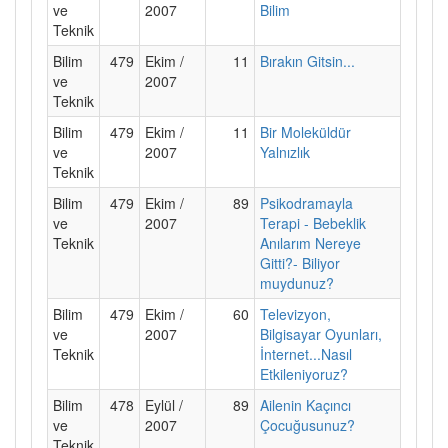
ve
2007
Bilim
Teknik
Bilim
479
Ekim /
11
Bırakın Gitsin...
ve
2007
Teknik
Bilim
479
Ekim /
11
Bir Moleküldür
ve
2007
Yalnızlık
Teknik
Bilim
479
Ekim /
89
Psikodramayla
ve
2007
Terapi - Bebeklik
Teknik
Anılarım Nereye
Gitti?- Biliyor
muydunuz?
Bilim
479
Ekim /
60
Televizyon,
ve
2007
Bilgisayar Oyunları,
Teknik
İnternet...Nasıl
Etkileniyoruz?
Bilim
478
Eylül /
89
Ailenin Kaçıncı
ve
2007
Çocuğusunuz?
Teknik