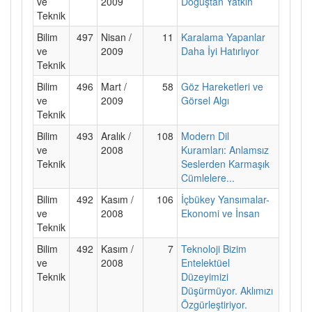
ve
2009
Doğuştan Yatkın
Teknik
Bilim
497
Nisan /
11
Karalama Yapanlar
ve
2009
Daha İyi Hatırlıyor
Teknik
Bilim
496
Mart /
58
Göz Hareketleri ve
ve
2009
Görsel Algı
Teknik
Bilim
493
Aralık /
108
Modern Dil
ve
2008
Kuramları: Anlamsız
Teknik
Seslerden Karmaşık
Cümlelere...
Bilim
492
Kasım /
106
İçbükey Yansımalar-
ve
2008
Ekonomi ve İnsan
Teknik
Bilim
492
Kasım /
7
Teknoloji Bizim
ve
2008
Entelektüel
Teknik
Düzeyimizi
Düşürmüyor. Aklımızı
Özgürleştiriyor.