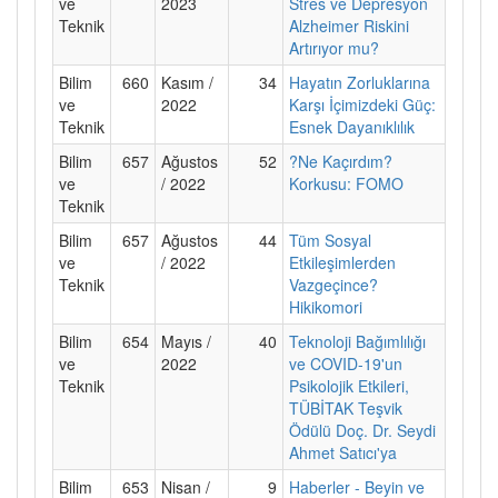
ve
2023
Stres ve Depresyon
Teknik
Alzheimer Riskini
Artırıyor mu?
Bilim
660
Kasım /
34
Hayatın Zorluklarına
ve
2022
Karşı İçimizdeki Güç:
Teknik
Esnek Dayanıklılık
Bilim
657
Ağustos
52
?Ne Kaçırdım?
ve
/ 2022
Korkusu: FOMO
Teknik
Bilim
657
Ağustos
44
Tüm Sosyal
ve
/ 2022
Etkileşimlerden
Teknik
Vazgeçince?
Hikikomori
Bilim
654
Mayıs /
40
Teknoloji Bağımlılığı
ve
2022
ve COVID-19'un
Teknik
Psikolojik Etkileri,
TÜBİTAK Teşvik
Ödülü Doç. Dr. Seydi
Ahmet Satıcı'ya
Bilim
653
Nisan /
9
Haberler - Beyin ve