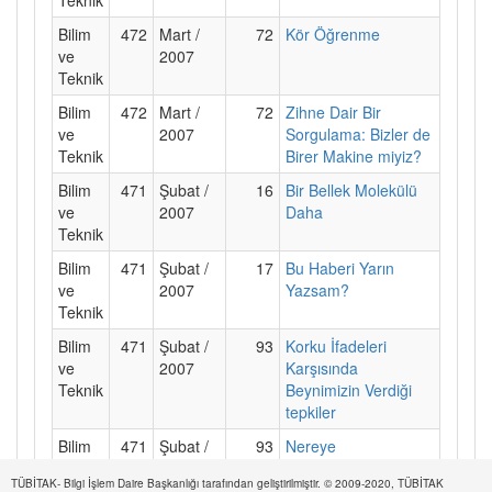
Bilim
472
Mart /
72
Kör Öğrenme
ve
2007
Teknik
Bilim
472
Mart /
72
Zihne Dair Bir
ve
2007
Sorgulama: Bizler de
Teknik
Birer Makine miyiz?
Bilim
471
Şubat /
16
Bir Bellek Molekülü
ve
2007
Daha
Teknik
Bilim
471
Şubat /
17
Bu Haberi Yarın
ve
2007
Yazsam?
Teknik
Bilim
471
Şubat /
93
Korku İfadeleri
ve
2007
Karşısında
Teknik
Beynimizin Verdiği
tepkiler
Bilim
471
Şubat /
93
Nereye
ve
2007
Bakacağımıza Karar
TÜBİTAK- Bilgi İşlem Daire Başkanlığı tarafından geliştirilmiştir. © 2009-2020, TÜBİTAK
Teknik
Vermek