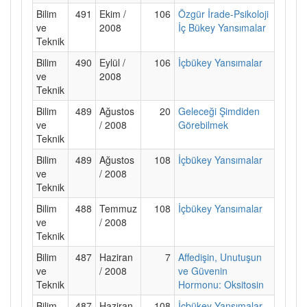
Bilim
491
Ekim /
106
Özgür İrade-Psikoloji
ve
2008
İç Bükey Yansımalar
Teknik
Bilim
490
Eylül /
106
İçbükey Yansımalar
ve
2008
Teknik
Bilim
489
Ağustos
20
Geleceği Şimdiden
ve
/ 2008
Görebilmek
Teknik
Bilim
489
Ağustos
108
İçbükey Yansımalar
ve
/ 2008
Teknik
Bilim
488
Temmuz
108
İçbükey Yansımalar
ve
/ 2008
Teknik
Bilim
487
Haziran
7
Affedişin, Unutuşun
ve
/ 2008
ve Güvenin
Teknik
Hormonu: Oksitosin
Bilim
487
Haziran
108
İçbükey Yansımalar