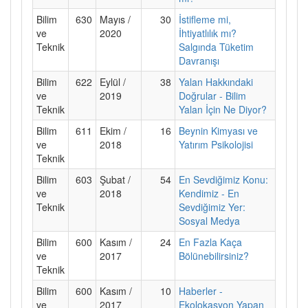
Bilim
630
Mayıs /
30
İstifleme mi,
ve
2020
İhtiyatlılık mı?
Teknik
Salgında Tüketim
Davranışı
Bilim
622
Eylül /
38
Yalan Hakkındaki
ve
2019
Doğrular - Bilim
Teknik
Yalan İçin Ne Diyor?
Bilim
611
Ekim /
16
Beynin Kimyası ve
ve
2018
Yatırım Psikolojisi
Teknik
Bilim
603
Şubat /
54
En Sevdiğimiz Konu:
ve
2018
Kendimiz - En
Teknik
Sevdiğimiz Yer:
Sosyal Medya
Bilim
600
Kasım /
24
En Fazla Kaça
ve
2017
Bölünebilirsiniz?
Teknik
Bilim
600
Kasım /
10
Haberler -
ve
2017
Ekolokasyon Yapan