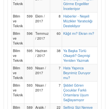
Teknik
Görme Engelliler
İnceleniyor
Bilim
599
Ekim /
8
Haberler - Neşeli
ve
2017
Müzikler Yaratıcılığı
Teknik
Destekliyor
Bilim
596
Temmuz
60
Kâğıt mı? Ekran mı?
ve
/ 2017
Teknik
Bilim
595
Haziran
38
Ya Başka Türlü
ve
/ 2017
Olsaydı? Geçmişi
Teknik
Yeniden Yazmak
Bilim
593
Nisan /
7
Hata Yapınca
ve
2017
Beynimiz Duruyor
Teknik
mu?
Bilim
593
Nisan /
7
Şiddet Gören
ve
2017
Çocuklar Farklı
Teknik
Ortamlara Uyum
Sağlayamıyor
Bilim
589
Aralık /
22
Selfiniz Sizi Nereye