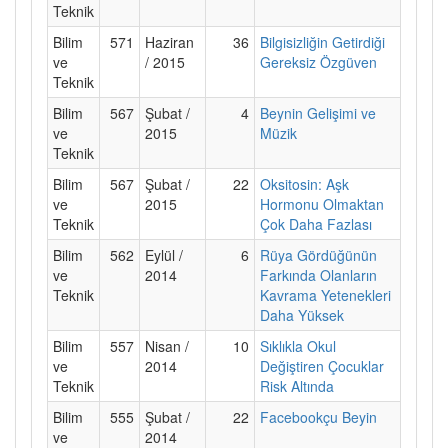
Teknik
Bilim
571
Haziran
36
Bilgisizliğin Getirdiği
ve
/ 2015
Gereksiz Özgüven
Teknik
Bilim
567
Şubat /
4
Beynin Gelişimi ve
ve
2015
Müzik
Teknik
Bilim
567
Şubat /
22
Oksitosin: Aşk
ve
2015
Hormonu Olmaktan
Teknik
Çok Daha Fazlası
Bilim
562
Eylül /
6
Rüya Gördüğünün
ve
2014
Farkında Olanların
Teknik
Kavrama Yetenekleri
Daha Yüksek
Bilim
557
Nisan /
10
Sıklıkla Okul
ve
2014
Değiştiren Çocuklar
Teknik
Risk Altında
Bilim
555
Şubat /
22
Facebookçu Beyin
ve
2014