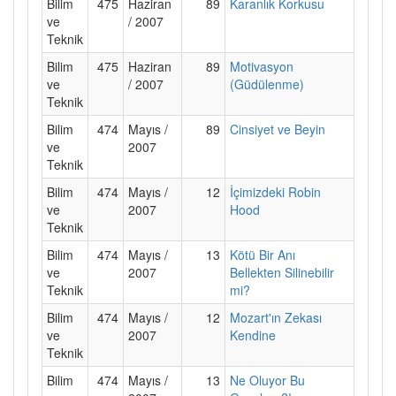
Bilim
475
Haziran
89
Karanlık Korkusu
ve
/ 2007
Teknik
Bilim
475
Haziran
89
Motivasyon
ve
/ 2007
(Güdülenme)
Teknik
Bilim
474
Mayıs /
89
Cinsiyet ve Beyin
ve
2007
Teknik
Bilim
474
Mayıs /
12
İçimizdeki Robin
ve
2007
Hood
Teknik
Bilim
474
Mayıs /
13
Kötü Bir Anı
ve
2007
Bellekten Silinebilir
Teknik
mi?
Bilim
474
Mayıs /
12
Mozart'ın Zekası
ve
2007
Kendine
Teknik
Bilim
474
Mayıs /
13
Ne Oluyor Bu