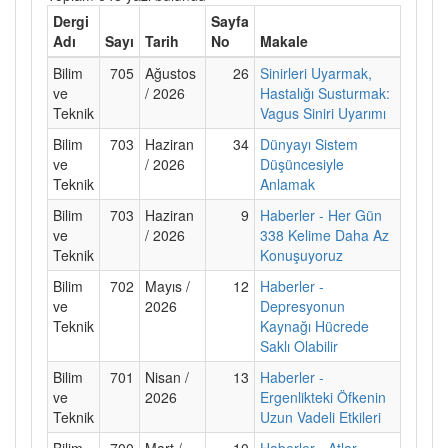
Dergi
Sayfa
Adı
Sayı
Tarih
No
Makale
Bilim
705
Ağustos
26
Sinirleri Uyarmak,
ve
/ 2026
Hastalığı Susturmak:
Teknik
Vagus Siniri Uyarımı
Bilim
703
Haziran
34
Dünyayı Sistem
ve
/ 2026
Düşüncesiyle
Teknik
Anlamak
Bilim
703
Haziran
9
Haberler - Her Gün
ve
/ 2026
338 Kelime Daha Az
Teknik
Konuşuyoruz
Bilim
702
Mayıs /
12
Haberler -
ve
2026
Depresyonun
Teknik
Kaynağı Hücrede
Saklı Olabilir
Bilim
701
Nisan /
13
Haberler -
ve
2026
Ergenlikteki Öfkenin
Teknik
Uzun Vadeli Etkileri
Bilim
700
Mart /
10
Haberler - Atlar