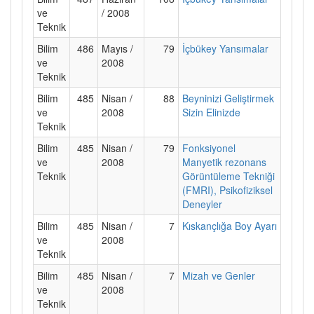
ve
/ 2008
Teknik
Bilim
486
Mayıs /
79
İçbükey Yansımalar
ve
2008
Teknik
Bilim
485
Nisan /
88
Beyninizi Geliştirmek
ve
2008
Sizin Elinizde
Teknik
Bilim
485
Nisan /
79
Fonksiyonel
ve
2008
Manyetik rezonans
Teknik
Görüntüleme Tekniği
(FMRI), Psikofiziksel
Deneyler
Bilim
485
Nisan /
7
Kıskançlığa Boy Ayarı
ve
2008
Teknik
Bilim
485
Nisan /
7
Mizah ve Genler
ve
2008
Teknik