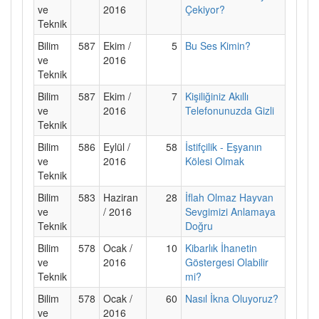
ve
2016
Çekiyor?
Teknik
Bilim
587
Ekim /
5
Bu Ses Kimin?
ve
2016
Teknik
Bilim
587
Ekim /
7
Kişiliğiniz Akıllı
ve
2016
Telefonunuzda Gizli
Teknik
Bilim
586
Eylül /
58
İstifçilik - Eşyanın
ve
2016
Kölesi Olmak
Teknik
Bilim
583
Haziran
28
İflah Olmaz Hayvan
ve
/ 2016
Sevgimizi Anlamaya
Teknik
Doğru
Bilim
578
Ocak /
10
Kibarlık İhanetin
ve
2016
Göstergesi Olabilir
Teknik
mi?
Bilim
578
Ocak /
60
Nasıl İkna Oluyoruz?
ve
2016