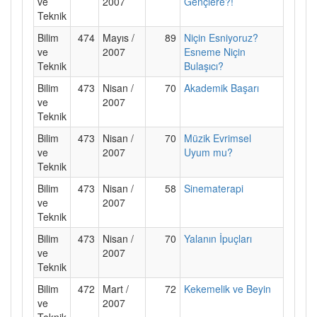
ve
2007
Gençlere?!
Teknik
Bilim
474
Mayıs /
89
Niçin Esniyoruz?
ve
2007
Esneme Niçin
Teknik
Bulaşıcı?
Bilim
473
Nisan /
70
Akademik Başarı
ve
2007
Teknik
Bilim
473
Nisan /
70
Müzik Evrimsel
ve
2007
Uyum mu?
Teknik
Bilim
473
Nisan /
58
Sinematerapi
ve
2007
Teknik
Bilim
473
Nisan /
70
Yalanın İpuçları
ve
2007
Teknik
Bilim
472
Mart /
72
Kekemelik ve Beyin
ve
2007
Teknik