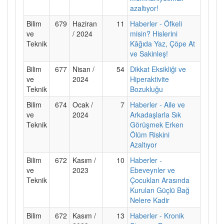
azaltıyor!
Bilim
679
Haziran
11
Haberler - Öfkeli
ve
/ 2024
misin? Hislerini
Teknik
Kâğıda Yaz, Çöpe At
ve Sakinleş!
Bilim
677
Nisan /
54
Dikkat Eksikliği ve
ve
2024
Hiperaktivite
Teknik
Bozukluğu
Bilim
674
Ocak /
7
Haberler - Aile ve
ve
2024
Arkadaşlarla Sık
Teknik
Görüşmek Erken
Ölüm Riskini
Azaltıyor
Bilim
672
Kasım /
10
Haberler -
ve
2023
Ebeveynler ve
Teknik
Çocukları Arasında
Kurulan Güçlü Bağ
Nelere Kadir
Bilim
672
Kasım /
13
Haberler - Kronik