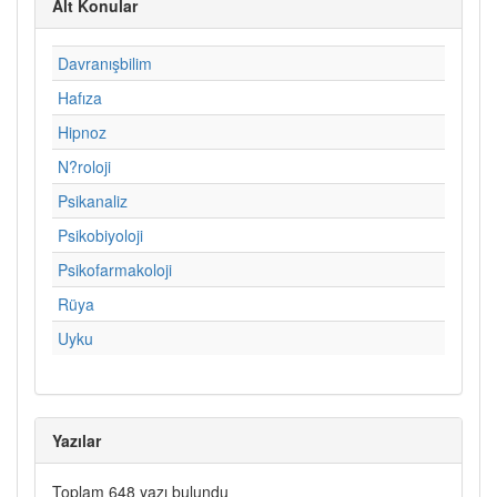
Alt Konular
Davranışbilim
Hafıza
Hipnoz
N?roloji
Psikanaliz
Psikobiyoloji
Psikofarmakoloji
Rüya
Uyku
Yazılar
Toplam 648 yazı bulundu