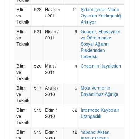
Bilim
523
Haziran
11
Şiddet İçeren Video
ve
/ 2011
Oyunları Saldırganlığı
Teknik
Artırıyor
Bilim
521
Nisan /
9
Gençler, Ebeveynler
ve
2011
ve Öğretmenler
Teknik
Sosyal Ağların
Risklerinden
Habersiz
Bilim
520
Mart /
4
Chopin'in Hayaletleri
ve
2011
Teknik
Bilim
517
Aralık /
6
Mola Vermenin
ve
2010
Dayanılmaz Ağırlığı
Teknik
Bilim
515
Ekim /
62
İnternette Kaybolan
ve
2010
Utangaçlık
Teknik
Bilim
515
Ekim /
12
Yabancı Aksan,
ve
2010
İnanılır Olmayı