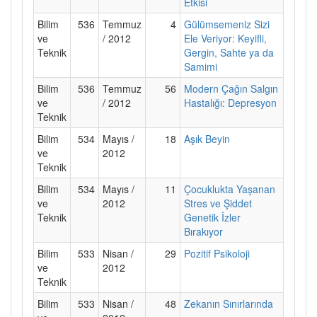
Etkisi
Bilim
536
Temmuz
4
Gülümsemeniz Sizi
ve
/ 2012
Ele Veriyor: Keyifli,
Teknik
Gergin, Sahte ya da
Samimi
Bilim
536
Temmuz
56
Modern Çağın Salgın
ve
/ 2012
Hastalığı: Depresyon
Teknik
Bilim
534
Mayıs /
18
Aşık Beyin
ve
2012
Teknik
Bilim
534
Mayıs /
11
Çocuklukta Yaşanan
ve
2012
Stres ve Şiddet
Teknik
Genetik İzler
Bırakıyor
Bilim
533
Nisan /
29
Pozitif Psikoloji
ve
2012
Teknik
Bilim
533
Nisan /
48
Zekanın Sınırlarında