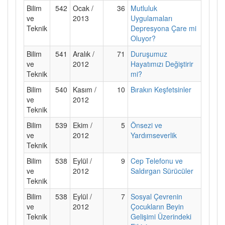
Bilim
542
Ocak /
36
Mutluluk
ve
2013
Uygulamaları
Teknik
Depresyona Çare mi
Oluyor?
Bilim
541
Aralık /
71
Duruşumuz
ve
2012
Hayatımızı Değiştirir
Teknik
mi?
Bilim
540
Kasım /
10
Bırakın Keşfetsinler
ve
2012
Teknik
Bilim
539
Ekim /
5
Önsezi ve
ve
2012
Yardımseverlik
Teknik
Bilim
538
Eylül /
9
Cep Telefonu ve
ve
2012
Saldırgan Sürücüler
Teknik
Bilim
538
Eylül /
7
Sosyal Çevrenin
ve
2012
Çocukların Beyin
Teknik
Gelişimi Üzerindeki