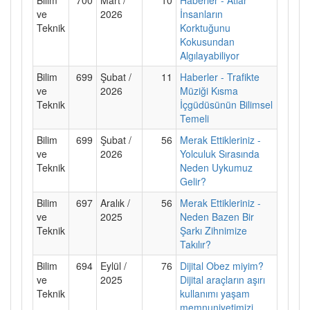
ve
2026
İnsanların
Teknik
Korktuğunu
Kokusundan
Algılayabiliyor
Bilim
699
Şubat /
11
Haberler - Trafikte
ve
2026
Müziği Kısma
Teknik
İçgüdüsünün Bilimsel
Temeli
Bilim
699
Şubat /
56
Merak Ettikleriniz -
ve
2026
Yolculuk Sırasında
Teknik
Neden Uykumuz
Gelir?
Bilim
697
Aralık /
56
Merak Ettikleriniz -
ve
2025
Neden Bazen Bir
Teknik
Şarkı Zihnimize
Takılır?
Bilim
694
Eylül /
76
Dijital Obez miyim?
ve
2025
Dijital araçların aşırı
Teknik
kullanımı yaşam
memnuniyetimizi