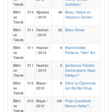
Teknik
Zedeliyor!
Bilim
513
Ağustos
46
Beyin, Hafıza ve
ve
/ 2010
Hafızanın Genleri
Teknik
Bilim
511
Haziran
92
Baba Olmak
ve
/ 2010
Teknik
Bilim
511
Haziran
8
Beynimizdeki
ve
/ 2010
Parlama: 'Hah!' Anı
Teknik
Bilim
511
Haziran
6
Şartlanma Tüketici
ve
/ 2010
Davranışlarını Nasıl
Teknik
Etkiliyor?
Bilim
510
Mayıs /
8
Daha İyi Öğrenmek
ve
2010
İçin Bol Bol Rüya
Teknik
Bilim
510
Mayıs /
106
Proje Çocuklarla
ve
2010
Nereye Kadar?...
Teknik