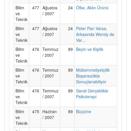
Bilim
477
Ağustos
24
Öfke, Aklın Ürünü
ve
/ 2007
Teknik
Bilim
477
Ağustos
24
Peter Pan Varsa,
ve
/ 2007
Arkasında Wendy de
Teknik
Var...
Bilim
476
Temmuz
89
Beyin ve Kişilik
ve
/ 2007
Teknik
Bilim
476
Temmuz
89
Mükemmeliyetçilik
ve
/ 2007
Başarısızlıkla
Teknik
Sonuçlanabiliyor
Bilim
476
Temmuz
89
Sanal Gerçeklikle
ve
/ 2007
Psikoterapi
Teknik
Bilim
475
Haziran
89
Büyüme
ve
/ 2007
Teknik