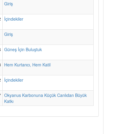
1
Giriş
2
İçindekiler
1
Giriş
6
Güneş İçin Buluştuk
8
Hem Kurtarıcı, Hem Katil
2
İçindekiler
7
Okyanus Karbonuna Küçük Canlıdan Büyük
Katkı