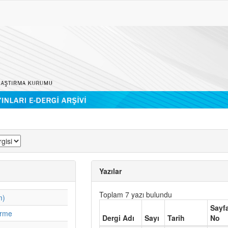
Yazılar
Toplam 7 yazı bulundu
m)
Sayf
irme
Dergi Adı
Sayı
Tarih
No