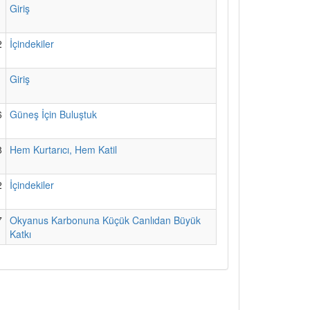
1
Giriş
2
İçindekiler
1
Giriş
6
Güneş İçin Buluştuk
8
Hem Kurtarıcı, Hem Katil
2
İçindekiler
7
Okyanus Karbonuna Küçük Canlıdan Büyük
Katkı