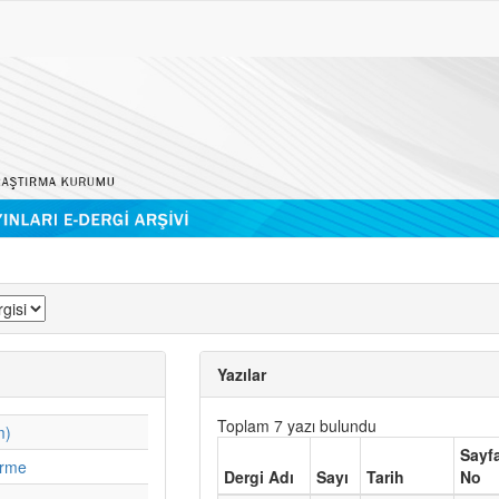
Yazılar
Toplam 7 yazı bulundu
m)
Sayf
irme
Dergi Adı
Sayı
Tarih
No