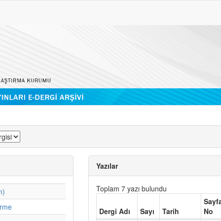
Yazılar
Toplam 7 yazı bulundu
m)
Sayf
irme
Dergi Adı
Sayı
Tarih
No