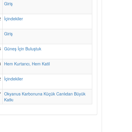
1
Giriş
2
İçindekiler
1
Giriş
6
Güneş İçin Buluştuk
8
Hem Kurtarıcı, Hem Katil
2
İçindekiler
7
Okyanus Karbonuna Küçük Canlıdan Büyük
Katkı