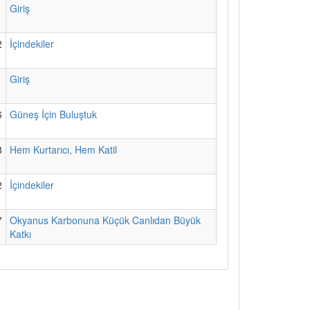
1
Giriş
2
İçindekiler
1
Giriş
6
Güneş İçin Buluştuk
8
Hem Kurtarıcı, Hem Katil
2
İçindekiler
7
Okyanus Karbonuna Küçük Canlıdan Büyük
Katkı