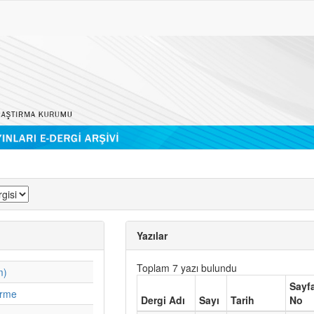
Yazılar
Toplam 7 yazı bulundu
m)
Sayf
irme
Dergi Adı
Sayı
Tarih
No